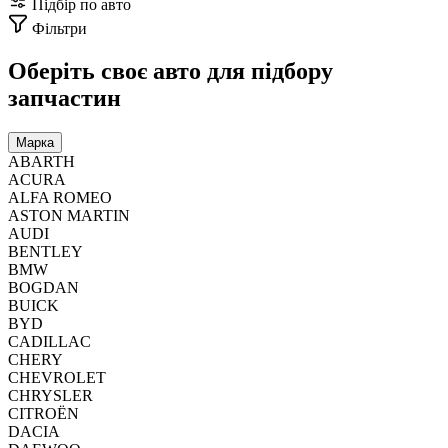
Підбір по авто
Фільтри
Оберіть своє авто
для підбору
запчастин
Марка
ABARTH
ACURA
ALFA ROMEO
ASTON MARTIN
AUDI
BENTLEY
BMW
BOGDAN
BUICK
BYD
CADILLAC
CHERY
CHEVROLET
CHRYSLER
CITROËN
DACIA