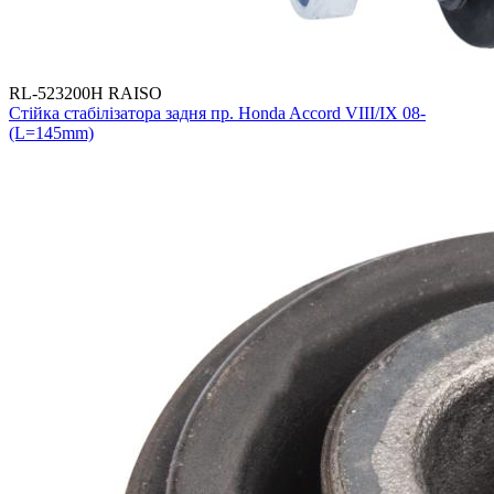
RL-523200H RAISO
Стійка стабілізатора задня пр. Honda Accord VIII/IX 08-
(L=145mm)