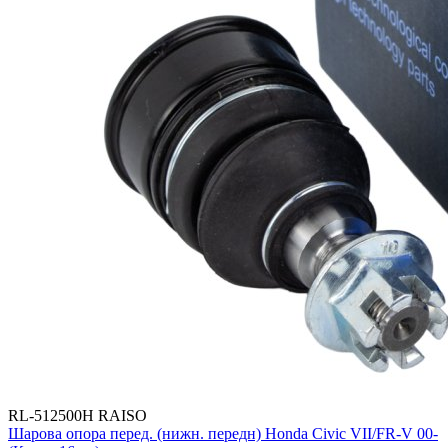
RL-512500H RAISO
Шарова опора перед. (нижн. передн) Honda Civic VII/FR-V 00-