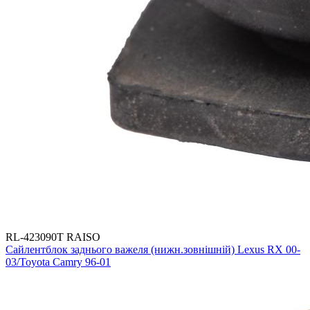
RL-423090T RAISO
Сайлентблок заднього важеля (нижн.зовнішній) Lexus RX 00-
03/Toyota Camry 96-01