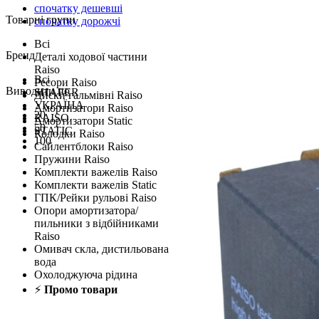
спочатку дешевші
Товарні групи
спочатку дорожчі
Всі
Бренд
Деталі ходової частини
Raiso
Всі
Ресори Raiso
Виводити по
SHAFER
Диски гальмівні Raiso
УКРАЇНА
Амортизатори Raiso
20
RAISO
Амортизатори Static
50
STATIC
Колодки Raiso
100
Сайлентблоки Raiso
Пружини Raiso
Комплекти важелів Raiso
Комплекти важелів Static
ГПК/Рейки рульові Raiso
Опори амортизатора/
пильники з відбійниками
Raiso
Омивач скла, дистильована
вода
Охолоджуюча рідина
⚡
Промо товари