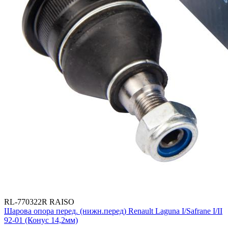
RL-770322R RAISO
Шарова опора перед. (нижн.перед) Renault Laguna I/Safrane I/II
92-01 (Конус 14,2мм)