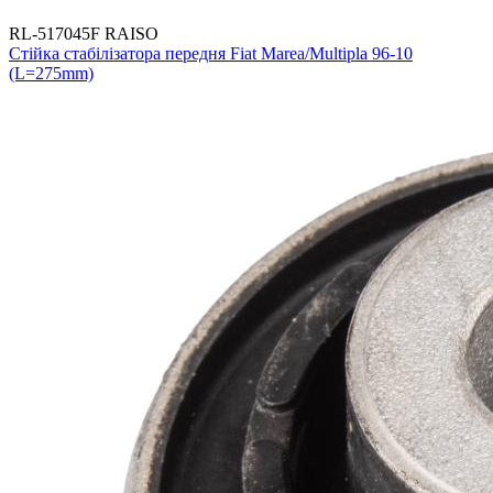
RL-517045F RAISO
Стійка стабілізатора передня Fiat Marea/Multipla 96-10
(L=275mm)