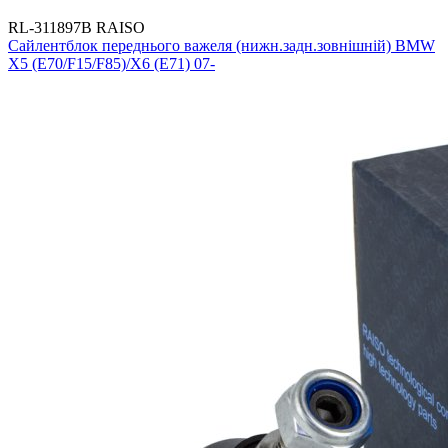
RL-311897B RAISO
Сайлентблок переднього важеля (нижн.задн.зовнішній) BMW
X5 (E70/F15/F85)/X6 (E71) 07-