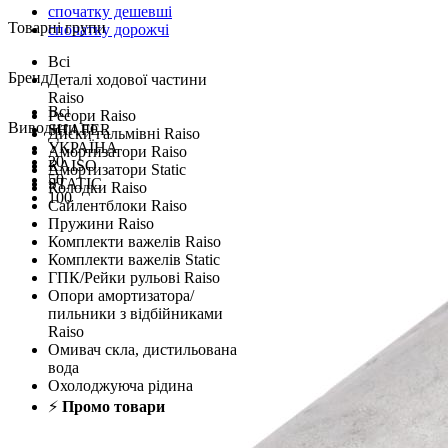
спочатку дешевші
Товарні групи
спочатку дорожчі
Всі
Бренд
Деталі ходової частини
Raiso
Всі
Ресори Raiso
Виводити по
SHAFER
Диски гальмівні Raiso
УКРАЇНА
Амортизатори Raiso
20
RAISO
Амортизатори Static
50
STATIC
Колодки Raiso
100
Сайлентблоки Raiso
Пружини Raiso
Комплекти важелів Raiso
Комплекти важелів Static
ГПК/Рейки рульові Raiso
Опори амортизатора/
пильники з відбійниками
Raiso
Омивач скла, дистильована
вода
Охолоджуюча рідина
⚡
Промо товари