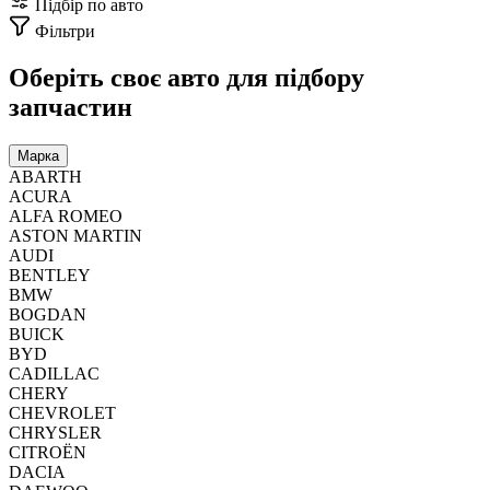
Підбір по авто
Фільтри
Оберіть своє авто
для підбору
запчастин
Марка
ABARTH
ACURA
ALFA ROMEO
ASTON MARTIN
AUDI
BENTLEY
BMW
BOGDAN
BUICK
BYD
CADILLAC
CHERY
CHEVROLET
CHRYSLER
CITROËN
DACIA