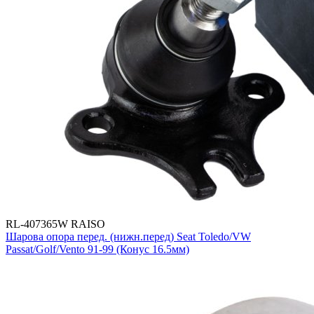
RL-407365W RAISO
Шарова опора перед. (нижн.перед) Seat Toledo/VW
Passat/Golf/Vento 91-99 (Конус 16.5мм)