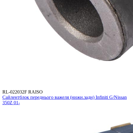
RL-022032F RAISO
Сайлентблок переднього важеля (нижн.задн) Infiniti G/Nissan
350Z 01-