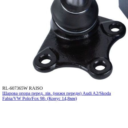
RL-607365W RAISO
Шарова опора перед. лів. (нижн передн) Audi A2/Skoda
Fabia/VW Polo/Fox 98- (Конус 14,8мм)