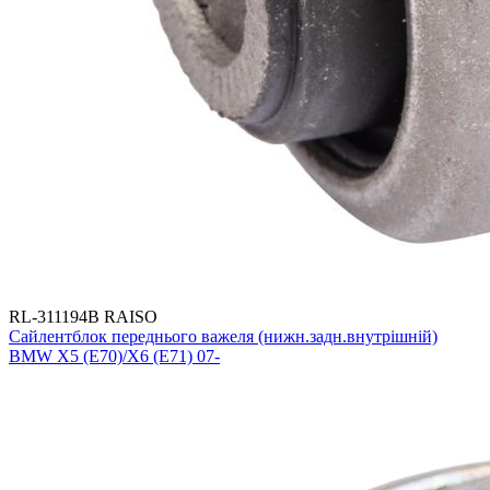
RL-311194B RAISO
Сайлентблок переднього важеля (нижн.задн.внутрішній)
BMW X5 (E70)/X6 (E71) 07-