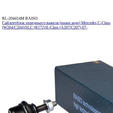
RL-204414M RAISO
Сайлентблок переднього важеля (нижн.задн) Mercedes C-Class
(W204/C204)/SLC (R172)/E-Class (A207/C207) 07-