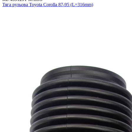
Тяга рульова Toyota Corolla 87-95 (L=316mm)