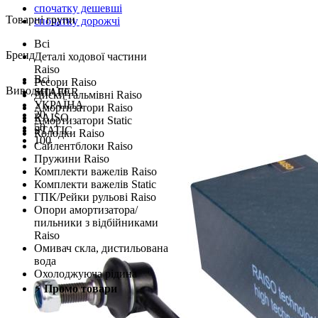
спочатку дешевші
Товарні групи
спочатку дорожчі
Всі
Бренд
Деталі ходової частини
Raiso
Всі
Ресори Raiso
Виводити по
SHAFER
Диски гальмівні Raiso
УКРАЇНА
Амортизатори Raiso
20
RAISO
Амортизатори Static
50
STATIC
Колодки Raiso
100
Сайлентблоки Raiso
Пружини Raiso
Комплекти важелів Raiso
Комплекти важелів Static
ГПК/Рейки рульові Raiso
Опори амортизатора/
пильники з відбійниками
Raiso
Омивач скла, дистильована
вода
Охолоджуюча рідина
⚡
Промо товари