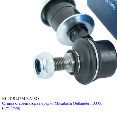
RL-319147M RAISO
Стійка стабілізатора передня Mitsubishi Outlander I 03-06
(L=93mm)