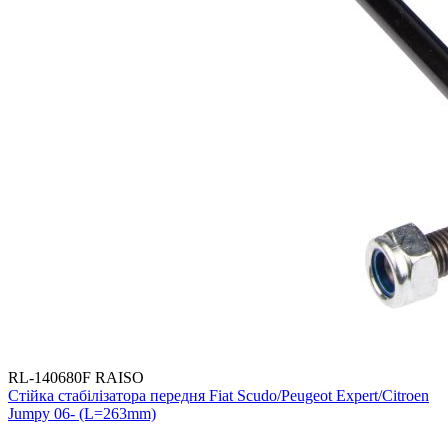
RL-140680F RAISO
Стійка стабілізатора передня Fiat Scudo/Peugeot Expert/Citroen
Jumpy 06- (L=263mm)