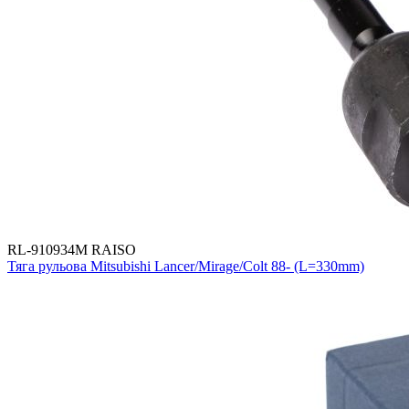
RL-910934M RAISO
Тяга рульова Mitsubishi Lancer/Mirage/Colt 88- (L=330mm)