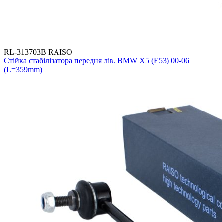
RL-313703B RAISO
Стійка стабілізатора передня лів. BMW X5 (E53) 00-06
(L=359mm)