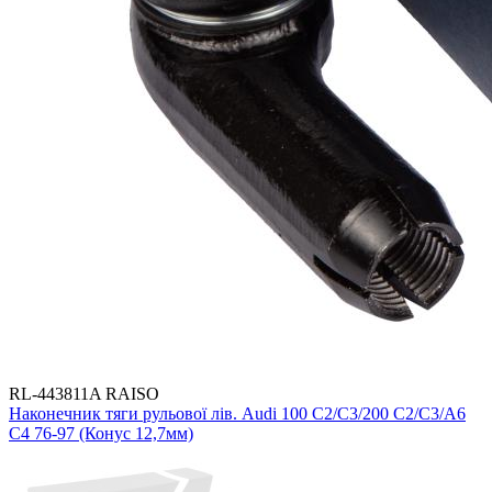
RL-443811A RAISO
Наконечник тяги рульової лів. Audi 100 C2/C3/200 C2/C3/A6
C4 76-97 (Конус 12,7мм)