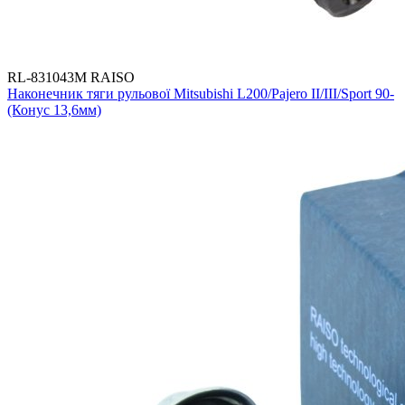
RL-831043M RAISO
Наконечник тяги рульової Mitsubishi L200/Pajero II/III/Sport 90-
(Конус 13,6мм)