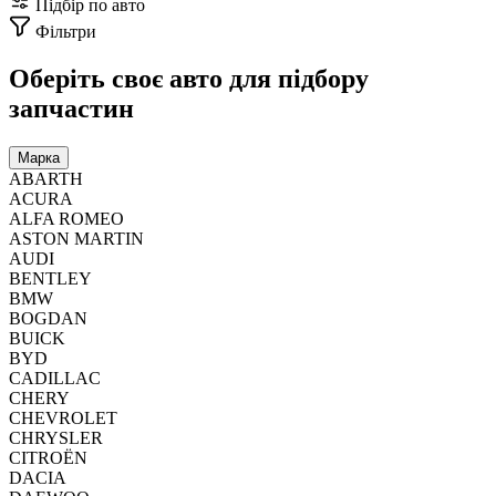
Підбір по авто
Фільтри
Оберіть своє авто
для підбору
запчастин
Марка
ABARTH
ACURA
ALFA ROMEO
ASTON MARTIN
AUDI
BENTLEY
BMW
BOGDAN
BUICK
BYD
CADILLAC
CHERY
CHEVROLET
CHRYSLER
CITROËN
DACIA