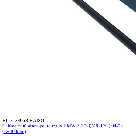
RL-313496B RAISO
Стійка стабілізатора передня BMW 7 (E38)/Z8 (E52) 94-03
(L=308mm)