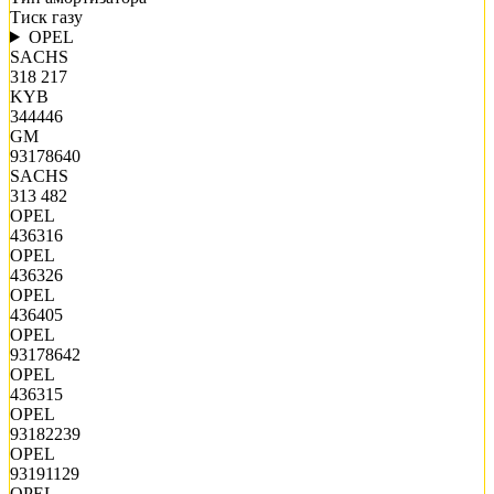
Тиск газу
OPEL
SACHS
318 217
KYB
344446
GM
93178640
SACHS
313 482
OPEL
436316
OPEL
436326
OPEL
436405
OPEL
93178642
OPEL
436315
OPEL
93182239
OPEL
93191129
OPEL