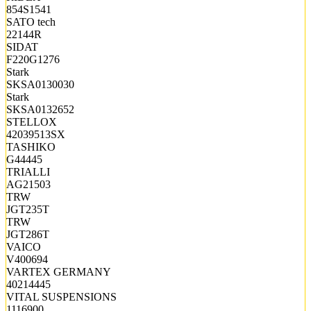
854S1541
SATO tech
22144R
SIDAT
F220G1276
Stark
SKSA0130030
Stark
SKSA0132652
STELLOX
42039513SX
TASHIKO
G44445
TRIALLI
AG21503
TRW
JGT235T
TRW
JGT286T
VAICO
V400694
VARTEX GERMANY
40214445
VITAL SUSPENSIONS
1116900