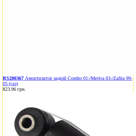
RS280367
Амортизатор задній Combo 01-/Meriva 03-/Zafira 99-
05 (газ)
823.96
грн.