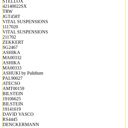
STELLOX
42140022SX
TRW
JGT458T
VITAL SUSPENSIONS
1117020
VITAL SUSPENSIONS
211702
ZEKKERT
SG2467
ASHIKA
MA00332
ASHIKA
MA00333
ASHUKI by Palidium
PAL90027
ATECSO
AMT00159
BILSTEIN
19106625
BILSTEIN
19141619
DAVID VASCO
RS4445
DENCKERMANN