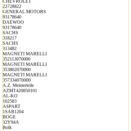
CHEVROLET
22728822
GENERAL MOTORS
93178640
DAEWOO
93178640
SACHS
318217
SACHS
313482
MAGNETI MARELLI
352113070000
MAGNETI MARELLI
353802070000
MAGNETI MARELLI
357334070000
A.Z. Meisterteile
AZMT420850101
AL-KO
102583
ASPART
1SAB1204
BOGE
32Y94A
Bolk