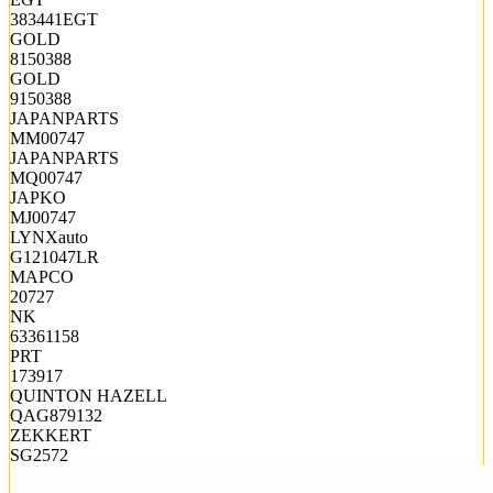
383441EGT
GOLD
8150388
GOLD
9150388
JAPANPARTS
MM00747
JAPANPARTS
MQ00747
JAPKO
MJ00747
LYNXauto
G121047LR
MAPCO
20727
NK
63361158
PRT
173917
QUINTON HAZELL
QAG879132
ZEKKERT
SG2572