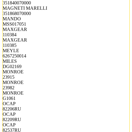
351840070000
MAGNETI MARELLI
351868070000
MANDO
MSS017051
MAXGEAR
110384
MAXGEAR
110385
MEYLE
6267250014
MILES
DG02169
MONROE
23915
MONROE
23982
MONROE
G1061
OCAP
82206RU
OCAP
82209RU
OCAP
82537RU