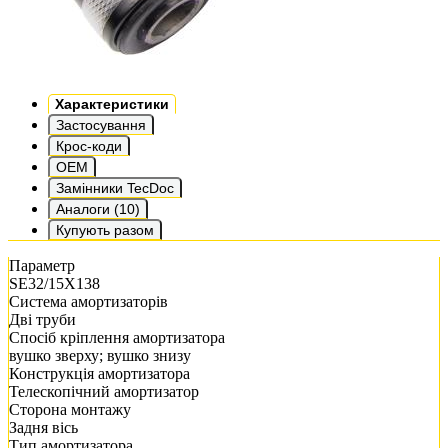
Характеристики
Застосування
Крос-коди
OEM
Замінники TecDoc
Аналоги (10)
Купують разом
Параметр
SE32/15X138
Система амортизаторів
Дві труби
Спосіб кріплення амортизатора
вушко зверху; вушко знизу
Конструкція амортизатора
Телескопічний амортизатор
Сторона монтажу
Задня вісь
Тип амортизатора