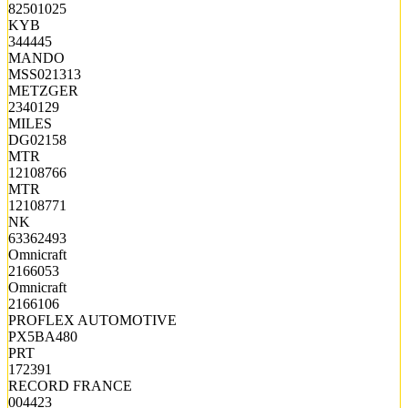
82501025
KYB
344445
MANDO
MSS021313
METZGER
2340129
MILES
DG02158
MTR
12108766
MTR
12108771
NK
63362493
Omnicraft
2166053
Omnicraft
2166106
PROFLEX AUTOMOTIVE
PX5BA480
PRT
172391
RECORD FRANCE
004423