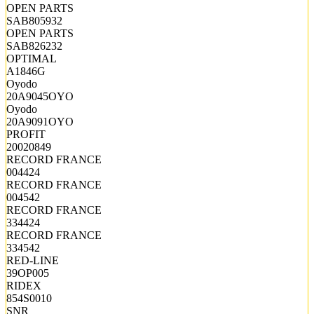
OPEN PARTS
SAB805932
OPEN PARTS
SAB826232
OPTIMAL
A1846G
Oyodo
20A9045OYO
Oyodo
20A9091OYO
PROFIT
20020849
RECORD FRANCE
004424
RECORD FRANCE
004542
RECORD FRANCE
334424
RECORD FRANCE
334542
RED-LINE
39OP005
RIDEX
854S0010
SNR