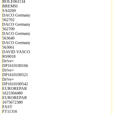
BOLE061134
BREMSI
SA0269
DACO Germany
562702
DACO Germany
562709
DACO Germany
563640
DACO Germany
563661
DAVID VASCO
RS9018
Dr!ve+
DP1610100166
Dr!ve+
DP1610100521
Dr!ve+
DP1610100542
EUROREPAR
1623304480
EUROREPAR
1675672380
FAST
FT11316