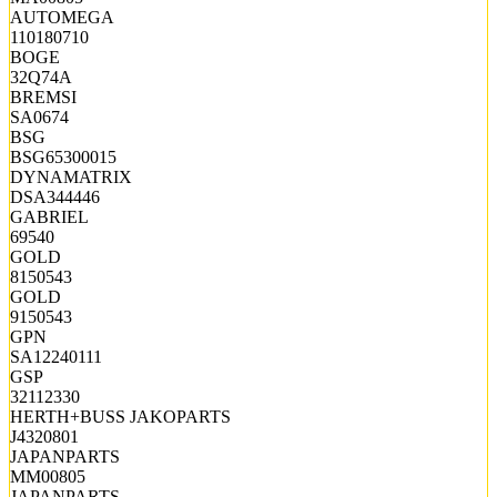
AUTOMEGA
110180710
BOGE
32Q74A
BREMSI
SA0674
BSG
BSG65300015
DYNAMATRIX
DSA344446
GABRIEL
69540
GOLD
8150543
GOLD
9150543
GPN
SA12240111
GSP
32112330
HERTH+BUSS JAKOPARTS
J4320801
JAPANPARTS
MM00805
JAPANPARTS