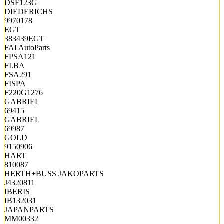
DSF123G
DIEDERICHS
9970178
EGT
383439EGT
FAI AutoParts
FPSA121
FI.BA
FSA291
FISPA
F220G1276
GABRIEL
69415
GABRIEL
69987
GOLD
9150906
HART
810087
HERTH+BUSS JAKOPARTS
J4320811
IBERIS
IB132031
JAPANPARTS
MM00332