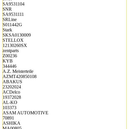
SA9531104
SNR
SA9531111
SRLine
S011442G
Stark
SKSA0130009
STELLOX
12130260SX
zentparts
Z00236
KYB
344446
A.Z. Meisterteile
AZMT420850108
ABAKUS
23202024
ACDelco
19372028
AL-KO
103373
ASAM AUTOMOTIVE
70891
ASHIKA
MA00805