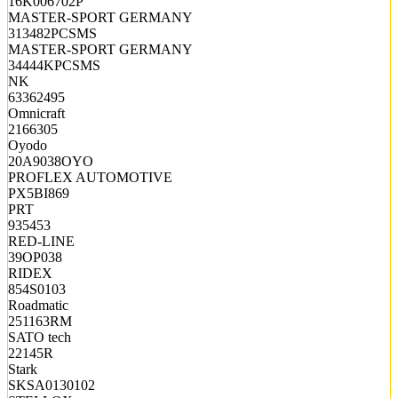
16K006702P
MASTER-SPORT GERMANY
313482PCSMS
MASTER-SPORT GERMANY
34444KPCSMS
NK
63362495
Omnicraft
2166305
Oyodo
20A9038OYO
PROFLEX AUTOMOTIVE
PX5BI869
PRT
935453
RED-LINE
39OP038
RIDEX
854S0103
Roadmatic
251163RM
SATO tech
22145R
Stark
SKSA0130102