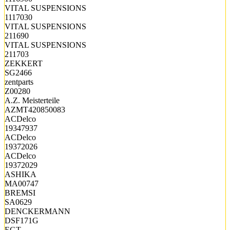
VITAL SUSPENSIONS
1117030
VITAL SUSPENSIONS
211690
VITAL SUSPENSIONS
211703
ZEKKERT
SG2466
zentparts
Z00280
A.Z. Meisterteile
AZMT420850083
ACDelco
19347937
ACDelco
19372026
ACDelco
19372029
ASHIKA
MA00747
BREMSI
SA0629
DENCKERMANN
DSF171G
EGT