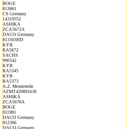
BOGE
813661
CS Germany
14319552
ASHIKA
ZCA5672A
DACO Germany
813303HD
KYB
RA5672
SACHS
996542
KYB
RA5345
KYB
RA5373
A.Z. Meisterteile
AZMT420891630
ASHIKA
ZCA5676A
BOGE
811981
DACO Germany
812306
DACO Germany