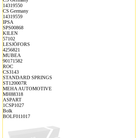
14319550
CS Germany
14319559
IPSA
SPS00868
KILEN
57102
LESJÖFORS
4256821
MUBEA
90171582
ROC
CS3143
STANDARD SPRINGS
ST120007R
MEHA AUTOMOTIVE
MH88318
ASPART
1CSP1027
Bolk
BOLF011017