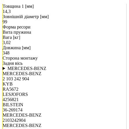
Товщина 1 [мм]
14,3
Зовнішній діаметр [мм]
99
Форма ресори
Вита пружина
Вага [кг]
3,02
Довжина [мм]
348
Сторона монтажу
Задня вісь
MERCEDES-BENZ
MERCEDES-BENZ
2 103 242 904
KYB
RA5672
LESJOFORS
4256821
BILSTEIN
36-269174
MERCEDES-BENZ
2103242904
MERCEDES-BENZ