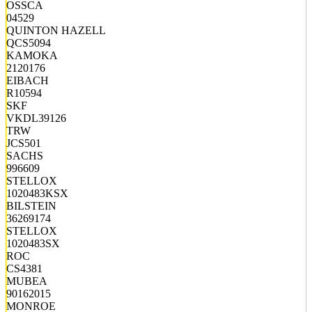
OSSCA
04529
QUINTON HAZELL
QCS5094
KAMOKA
2120176
EIBACH
R10594
SKF
VKDL39126
TRW
JCS501
SACHS
996609
STELLOX
1020483KSX
BILSTEIN
36269174
STELLOX
1020483SX
ROC
CS4381
MUBEA
90162015
MONROE