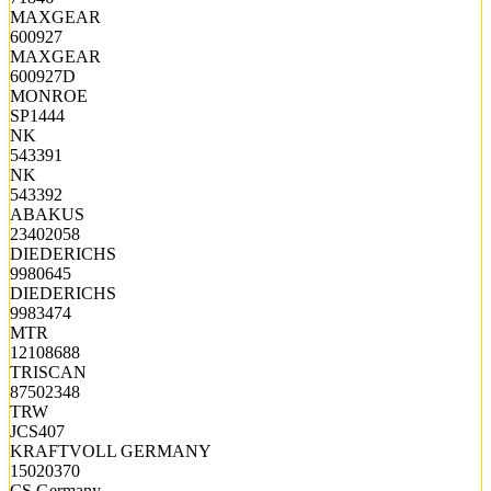
MAXGEAR
600927
MAXGEAR
600927D
MONROE
SP1444
NK
543391
NK
543392
ABAKUS
23402058
DIEDERICHS
9980645
DIEDERICHS
9983474
MTR
12108688
TRISCAN
87502348
TRW
JCS407
KRAFTVOLL GERMANY
15020370
CS Germany