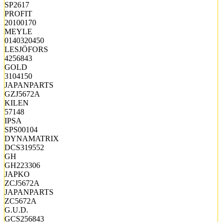
SP2617
PROFIT
20100170
MEYLE
0140320450
LESJÖFORS
4256843
GOLD
3104150
JAPANPARTS
GZJ5672A
KILEN
57148
IPSA
SPS00104
DYNAMATRIX
DCS319552
GH
GH223306
JAPKO
ZCJ5672A
JAPANPARTS
ZC5672A
G.U.D.
GCS256843