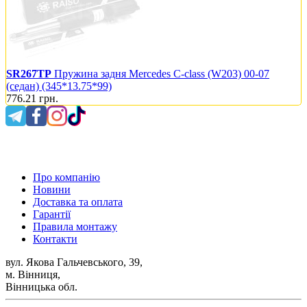
SR267TP
Пружина задня Mercedes C-class (W203) 00-07
(седан) (345*13.75*99)
776.21
грн.
0 800 300 475
Про компанію
Новини
Доставка та оплата
Гарантії
Правила монтажу
Контакти
вул. Якова Гальчевського, 39,
м. Вінниця,
Вінницька обл.