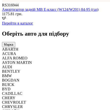
RS316944
Амортизатор задній MB E-класс (W124/W201) 84-95 (газ)
1175.81
грн.
Перейти в каталог
Оберіть авто для підбору
Марка
ABARTH
ACURA
ALFA ROMEO
ASTON MARTIN
AUDI
BENTLEY
BMW
BOGDAN
BUICK
BYD
CADILLAC
CHERY
CHEVROLET
CHRYSLER