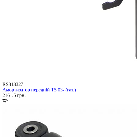
RS313327
Амортизатор передній T5 03- (газ.)
2161.5
грн.