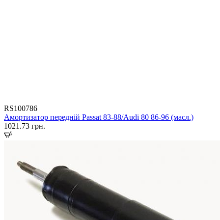
RS100786
Амортизатор передній Passat 83-88/Audi 80 86-96 (масл.)
1021.73
грн.