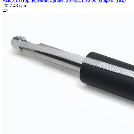
Амортизатор передній Sprinter 95-06/LT 96-06 (спарка) (газ.)
2057.43
грн.