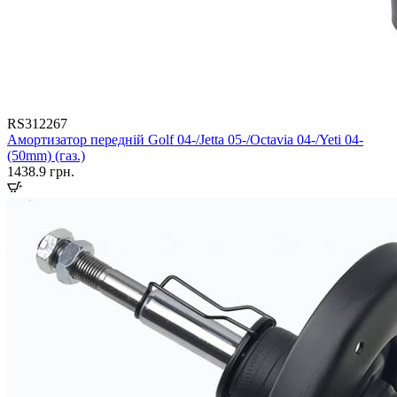
RS312267
Амортизатор передній Golf 04-/Jetta 05-/Octavia 04-/Yeti 04-
(50mm) (газ.)
1438.9
грн.