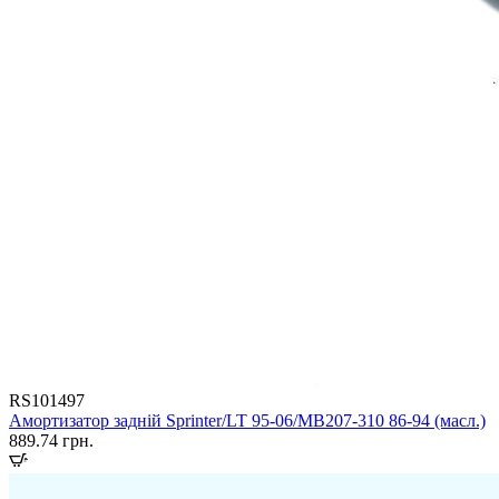
RS101497
Амортизатор задній Sprinter/LT 95-06/MB207-310 86-94 (масл.)
889.74
грн.