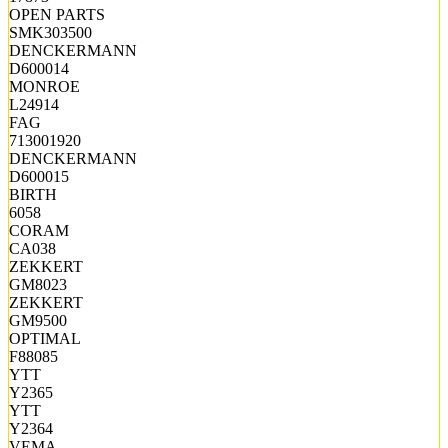
OPEN PARTS
SMK303500
DENCKERMANN
D600014
MONROE
L24914
FAG
713001920
DENCKERMANN
D600015
BIRTH
6058
CORAM
CA038
ZEKKERT
GM8023
ZEKKERT
GM9500
OPTIMAL
F88085
YTT
Y2365
YTT
Y2364
VEMA