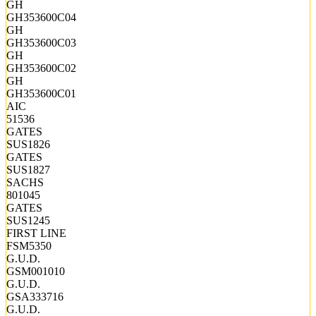
GH
GH353600C04
GH
GH353600C03
GH
GH353600C02
GH
GH353600C01
AIC
51536
GATES
SUS1826
GATES
SUS1827
SACHS
801045
GATES
SUS1245
FIRST LINE
FSM5350
G.U.D.
GSM001010
G.U.D.
GSA333716
G.U.D.