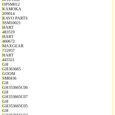
OPSM012
KAMOKA
209014
KAVO PARTS
SSM10021
HART
483519
HART
460672
MAXGEAR
722957
HART
443321
GH
GH363665
GOOM
SM0436
GH
GH353665C06
GH
GH353665C07
GH
GH353665C05
GH