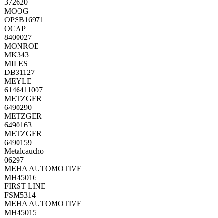
372620
MOOG
OPSB16971
OCAP
8400027
MONROE
MK343
MILES
DB31127
MEYLE
6146411007
METZGER
6490290
METZGER
6490163
METZGER
6490159
Metalcaucho
06297
MEHA AUTOMOTIVE
MH45016
FIRST LINE
FSM5314
MEHA AUTOMOTIVE
MH45015