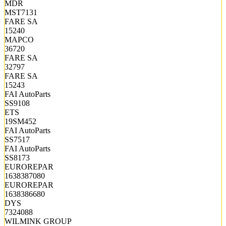
MDR
MST7131
FARE SA
15240
MAPCO
36720
FARE SA
32797
FARE SA
15243
FAI AutoParts
SS9108
ETS
19SM452
FAI AutoParts
SS7517
FAI AutoParts
SS8173
EUROREPAR
1638387080
EUROREPAR
1638386680
DYS
7324088
WILMINK GROUP