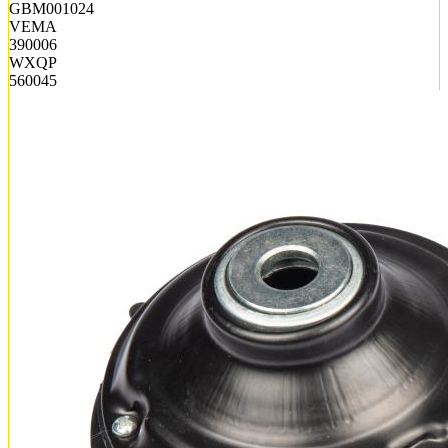
GBM001024
VEMA
390006
WXQP
560045