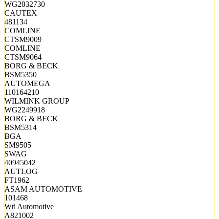
WG2032730
CAUTEX
481134
COMLINE
CTSM9009
COMLINE
CTSM9064
BORG & BECK
BSM5350
AUTOMEGA
110164210
WILMINK GROUP
WG2249918
BORG & BECK
BSM5314
BGA
SM9505
SWAG
40945042
AUTLOG
FT1962
ASAM AUTOMOTIVE
101468
Wti Automotive
A821002