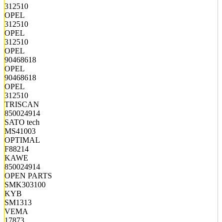
312510
OPEL
312510
OPEL
312510
OPEL
90468618
OPEL
90468618
OPEL
312510
TRISCAN
850024914
SATO tech
MS41003
OPTIMAL
F88214
KAWE
850024914
OPEN PARTS
SMK303100
KYB
SM1313
VEMA
17873