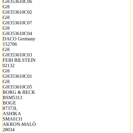
GH353610C06
GH
GH353610C02
GH
GH353610C07
GH
GH353610C04
DACO Germany
152706
GH
GH353610C03
FEBI BILSTEIN
02132
GH
GH353610C01
GH
GH353610C05
BORG & BECK
BSM5313
BOGE
87373L
ASHIKA
SMA0131
AKRON-MALÒ
28034