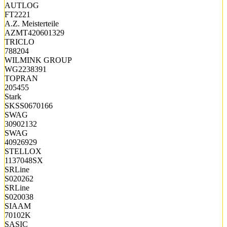
AUTLOG
FT2221
A.Z. Meisterteile
AZMT420601329
TRICLO
788204
WILMINK GROUP
WG2238391
TOPRAN
205455
Stark
SKSS0670166
SWAG
30902132
SWAG
40926929
STELLOX
1137048SX
SRLine
S020262
SRLine
S020038
SIAAM
70102K
SASIC