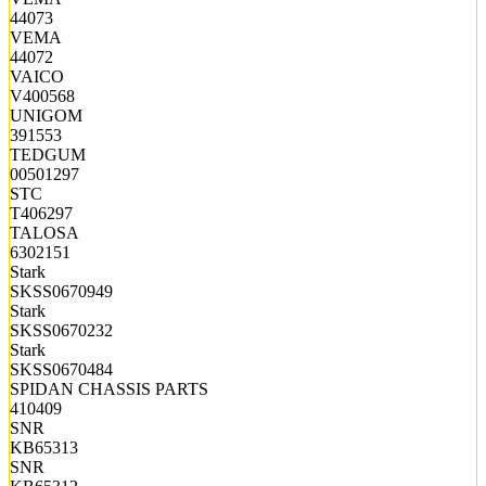
44073
VEMA
44072
VAICO
V400568
UNIGOM
391553
TEDGUM
00501297
STC
T406297
TALOSA
6302151
Stark
SKSS0670949
Stark
SKSS0670232
Stark
SKSS0670484
SPIDAN CHASSIS PARTS
410409
SNR
KB65313
SNR