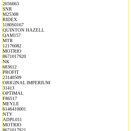
2656063
SNR
M25308
RIDEX
1180S0167
QUINTON HAZELL
QAM157
MTR
12176082
MOTRIO
8671017920
NK
683612
PROFIT
23140509
ORIGINAL IMPERIUM
31413
OPTIMAL
F86517
MEYLE
6146410001
NTY
ADPL011
MOTRIO
8671017921