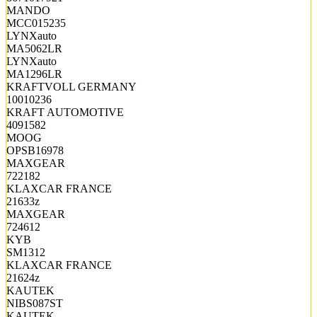
MANDO
MCC015235
LYNXauto
MA5062LR
LYNXauto
MA1296LR
KRAFTVOLL GERMANY
10010236
KRAFT AUTOMOTIVE
4091582
MOOG
OPSB16978
MAXGEAR
722182
KLAXCAR FRANCE
21633z
MAXGEAR
724612
KYB
SM1312
KLAXCAR FRANCE
21624z
KAUTEK
NIBS087ST
KAUTEK