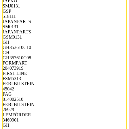
JAPKO
SMJ0131
GSP
518111
JAPANPARTS
SM0131
JAPANPARTS
GSM0131
GH
GH353610C10
GH
GH353610C08
FORMPART
20407391S
FIRST LINE
FSM5313
FEBI BILSTEIN
45042
FAG
814002510
FEBI BILSTEIN
26929
LEMFÖRDER
3469901
GH