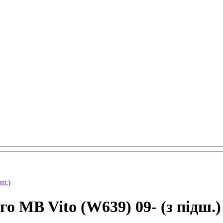
ш.)
о MB Vito (W639) 09- (з підш