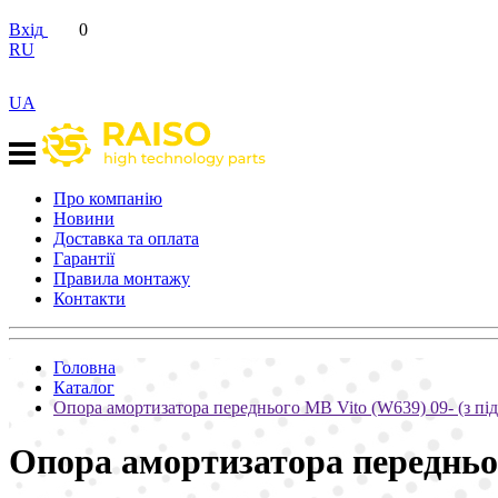
Вхід
0
RU
UA
Про компанію
Новини
Доставка та оплата
Гарантії
Правила монтажу
Контакти
Головна
Каталог
Опора амортизатора переднього MB Vito (W639) 09- (з під
Опора амортизатора передньог