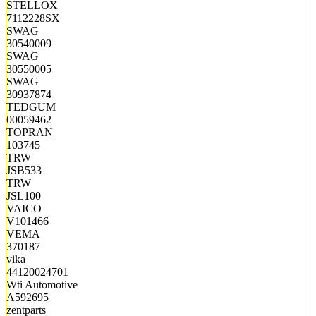
STELLOX
7112228SX
SWAG
30540009
SWAG
30550005
SWAG
30937874
TEDGUM
00059462
TOPRAN
103745
TRW
JSB533
TRW
JSL100
VAICO
V101466
VEMA
370187
vika
44120024701
Wti Automotive
A592695
zentparts