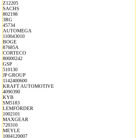
Z12205
SACHS
802198
3RG
45734
AUTOMEGA
110043010
BOGE
87685A
CORTECO
80000242
GSP
510130
JP GROUP
1142400600
KRAFT AUTOMOTIVE
4090390
KYB
SM5183
LEMFÖRDER
1002101
MAXGEAR
720310
MEYLE
1004120007