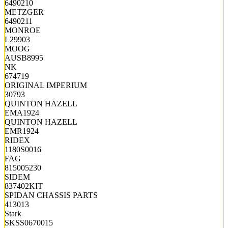
6490210
METZGER
6490211
MONROE
L29903
MOOG
AUSB8995
NK
674719
ORIGINAL IMPERIUM
30793
QUINTON HAZELL
EMA1924
QUINTON HAZELL
EMR1924
RIDEX
1180S0016
FAG
815005230
SIDEM
837402KIT
SPIDAN CHASSIS PARTS
413013
Stark
SKSS0670015