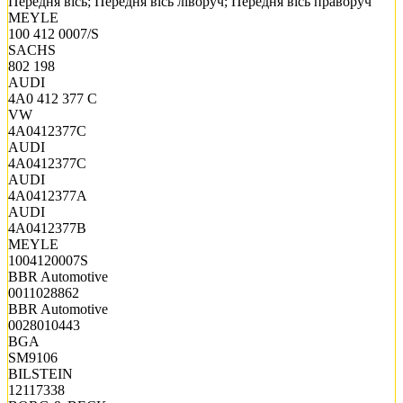
Передня вісь; Передня вісь ліворуч; Передня вісь праворуч
MEYLE
100 412 0007/S
SACHS
802 198
AUDI
4A0 412 377 C
VW
4A0412377C
AUDI
4A0412377C
AUDI
4A0412377A
AUDI
4A0412377B
MEYLE
1004120007S
BBR Automotive
0011028862
BBR Automotive
0028010443
BGA
SM9106
BILSTEIN
12117338