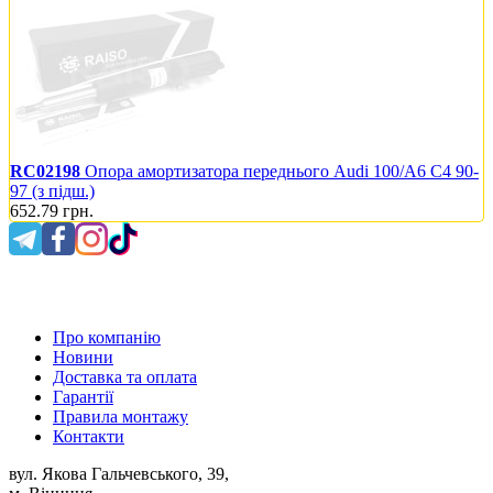
RC02198
Опора амортизатора переднього Audi 100/A6 C4 90-
97 (з підш.)
652.79
грн.
0 800 300 475
Про компанію
Новини
Доставка та оплата
Гарантії
Правила монтажу
Контакти
вул. Якова Гальчевського, 39,