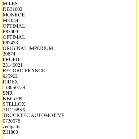
MILES
DB31002
MONROE
MK044
OPTIMAL
F83009
OPTIMAL
F87453
ORIGINAL IMPERIUM
30674
PROFIT
23140021
RECORD FRANCE
925962
RIDEX
1180S0729
SNR
KB65709
STELLOX
7111168SX
TRUCKTEC AUTOMOTIVE
0730076
zentparts
Z11803