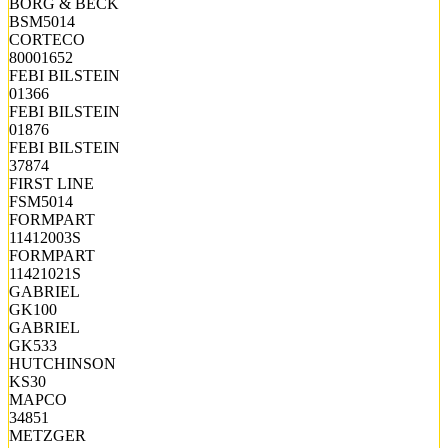
BORG & BECK
BSM5014
CORTECO
80001652
FEBI BILSTEIN
01366
FEBI BILSTEIN
01876
FEBI BILSTEIN
37874
FIRST LINE
FSM5014
FORMPART
11412003S
FORMPART
11421021S
GABRIEL
GK100
GABRIEL
GK533
HUTCHINSON
KS30
MAPCO
34851
METZGER