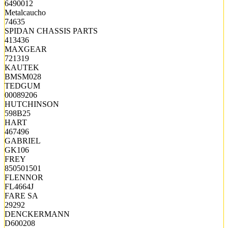
6490012
Metalcaucho
74635
SPIDAN CHASSIS PARTS
413436
MAXGEAR
721319
KAUTEK
BMSM028
TEDGUM
00089206
HUTCHINSON
598B25
HART
467496
GABRIEL
GK106
FREY
850501501
FLENNOR
FL4664J
FARE SA
29292
DENCKERMANN
D600208