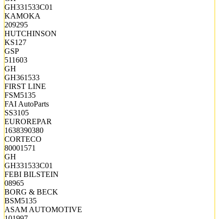
GH331533C01
KAMOKA
209295
HUTCHINSON
KS127
GSP
511603
GH
GH361533
FIRST LINE
FSM5135
FAI AutoParts
SS3105
EUROREPAR
1638390380
CORTECO
80001571
GH
GH331533C01
FEBI BILSTEIN
08965
BORG & BECK
BSM5135
ASAM AUTOMOTIVE
101997