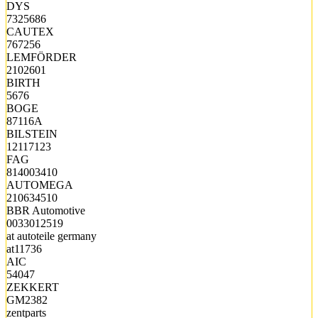
DYS
7325686
CAUTEX
767256
LEMFÖRDER
2102601
BIRTH
5676
BOGE
87116A
BILSTEIN
12117123
FAG
814003410
AUTOMEGA
210634510
BBR Automotive
0033012519
at autoteile germany
at11736
AIC
54047
ZEKKERT
GM2382
zentparts