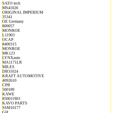
SATO tech
MS41026
ORIGINAL IMPERIUM
35341
OE Germany
800057
MONROE
L11903
OCAP
8400315
MONROE
MK123
LYNXauto
MA1171LR
MILES
DB31024
KRAFT AUTOMOTIVE
4092610
CPB
500189
KAWE
850011903
KAVO PARTS
SSM10177
GH