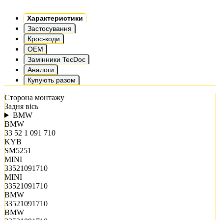
Характеристики
Застосування
Крос-коди
OEM
Замінники TecDoc
Аналоги
Купують разом
Сторона монтажу
Задня вісь
BMW
BMW
33 52 1 091 710
KYB
SM5251
MINI
33521091710
MINI
33521091710
BMW
33521091710
BMW