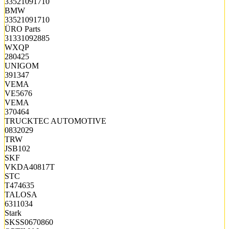
33521091710
BMW
33521091710
ÜRO Parts
31331092885
WXQP
280425
UNIGOM
391347
VEMA
VE5676
VEMA
370464
TRUCKTEC AUTOMOTIVE
0832029
TRW
JSB102
SKF
VKDA40817T
STC
T474635
TALOSA
6311034
Stark
SKSS0670860