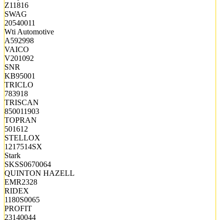
Z11816
SWAG
20540011
Wti Automotive
A592998
VAICO
V201092
SNR
KB95001
TRICLO
783918
TRISCAN
850011903
TOPRAN
501612
STELLOX
1217514SX
Stark
SKSS0670064
QUINTON HAZELL
EMR2328
RIDEX
1180S0065
PROFIT
23140044