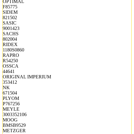
OPTIMAL
F85775
SIDEM
821502
SASIC
9001423
SACHS
802004
RIDEX
1180S0860
RAPRO
R54250
OSSCA
44641
ORIGINAL IMPERIUM
353412
NK
671504
PLYOM
P767256
MEYLE
3003352106
MOOG
BMSB9529
METZGER