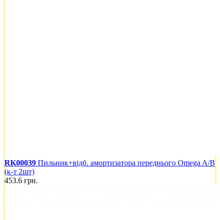
RK00039
Пильник+відб. амортизатора переднього Omega A/B
(к-т 2шт)
453.6
грн.