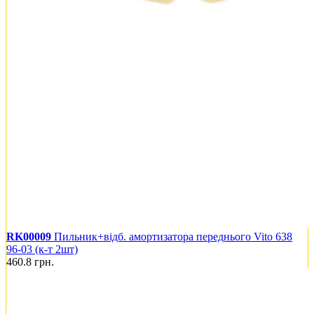
RK00009
Пильник+відб. амортизатора переднього Vito 638
96-03 (к-т 2шт)
460.8
грн.