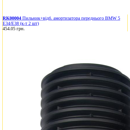
RK00004
Пильник+відб. амортизатора переднього BMW 5
E34/E38 (к-т 2 шт)
454.05
грн.