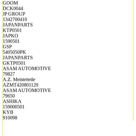
GOOM
DCK0044
JP GROUP
1342700410
JAPANPARTS
KTP0501
JAPKO
1590501
GSP
5405050PK
JAPANPARTS
GKTP0501
ASAM AUTOMOTIVE
79827
A.Z. Meisterteile
AZMT420801129
ASAM AUTOMOTIVE
79650
ASHIKA
159000501
KYB
910098