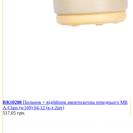
RK10208
Пильник + відбійник амортизатора переднього MB
A-Class (w169) 04-12 (к-т 2шт)
517.05
грн.