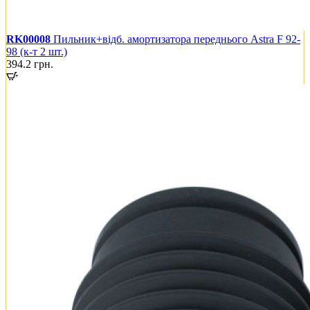
RK00008
Пильник+відб. амортизатора переднього Astra F 92-
98 (к-т 2 шт.)
394.2
грн.