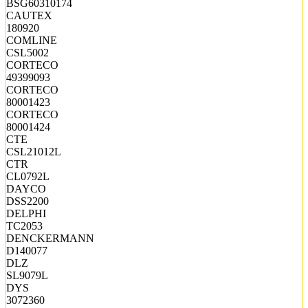
BSG60310174
CAUTEX
180920
COMLINE
CSL5002
CORTECO
49399093
CORTECO
80001423
CORTECO
80001424
CTE
CSL21012L
CTR
CL0792L
DAYCO
DSS2200
DELPHI
TC2053
DENCKERMANN
D140077
DLZ
SL9079L
DYS
3072360