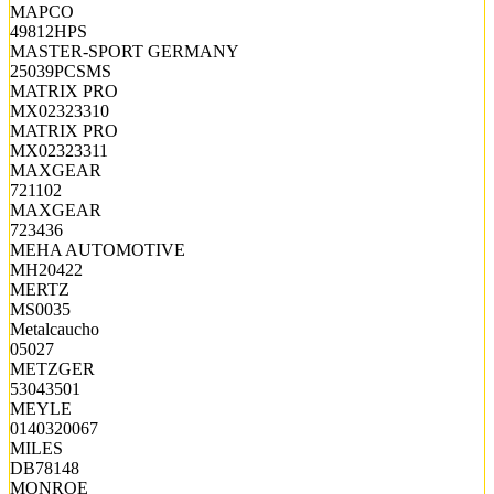
MAPCO
49812HPS
MASTER-SPORT GERMANY
25039PCSMS
MATRIX PRO
MX02323310
MATRIX PRO
MX02323311
MAXGEAR
721102
MAXGEAR
723436
MEHA AUTOMOTIVE
MH20422
MERTZ
MS0035
Metalcaucho
05027
METZGER
53043501
MEYLE
0140320067
MILES
DB78148
MONROE