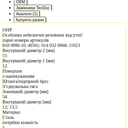
OEM
Замінники TecDoc
Аналоги (1)
Купують разом
ОНР
Особливо небезпечні речовини відсутні!
парні номери артикулів
818 0096 10; 49561; 014 032 0068; 11023
Внутрішній діаметр 2 [мм]
15
Внутрішній діаметр 1 [мм]
12
Поверхня
з оцинкуванням
Штанга/підпірний брус
З’єднувальна тяга
Зовнішній діаметр [мм]
34
Внутрішній діаметр [мм]
12; 13,5
Матеріал
Сталь
потрібна кількість
1