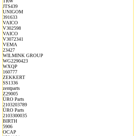
TRW
JTS439
UNIGOM
391633
VAICO
V302598
VAICO
V3072341
VEMA
23427
WILMINK GROUP
WG2290423
WXQP
160777
ZEKKERT
SS1336
zentparts
Z29005
ÜRO Parts
2103203789
ÜRO Parts
2103300035
BIRTH
5906
OCAP