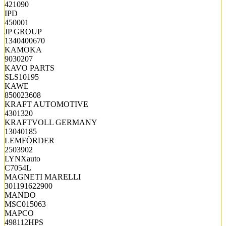
421090
IPD
450001
JP GROUP
1340400670
KAMOKA
9030207
KAVO PARTS
SLS10195
KAWE
850023608
KRAFT AUTOMOTIVE
4301320
KRAFTVOLL GERMANY
13040185
LEMFÖRDER
2503902
LYNXauto
C7054L
MAGNETI MARELLI
301191622900
MANDO
MSC015063
MAPCO
498112HPS