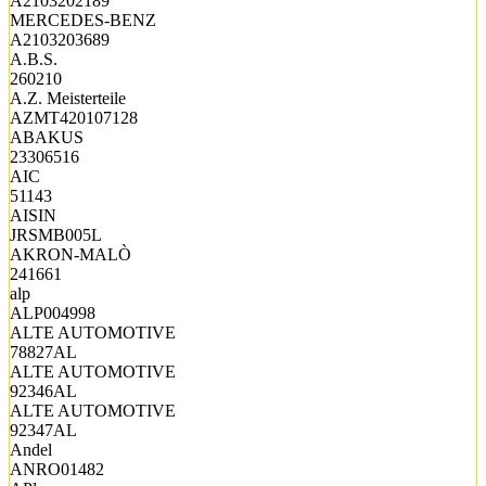
A2103202189
MERCEDES-BENZ
A2103203689
A.B.S.
260210
A.Z. Meisterteile
AZMT420107128
ABAKUS
23306516
AIC
51143
AISIN
JRSMB005L
AKRON-MALÒ
241661
alp
ALP004998
ALTE AUTOMOTIVE
78827AL
ALTE AUTOMOTIVE
92346AL
ALTE AUTOMOTIVE
92347AL
Andel
ANRO01482