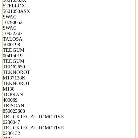
5601050SX
STELLOX
5601050ASX
SWAG
10790052
SWAG
10922247
TALOSA
5000198
TEDGUM
00415019
TEDGUM
TED62659
TEKNOROT
M137138K
TEKNOROT
M138
TOPRAN
400069
TRISCAN
850023608
TRUCKTEC AUTOMOTIVE
0230047
TRUCKTEC AUTOMOTIVE
0230132