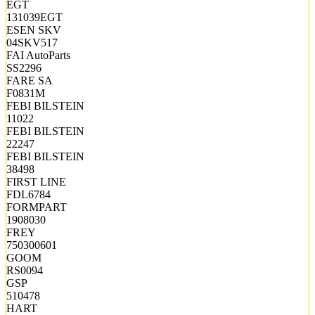
EGT
131039EGT
ESEN SKV
04SKV517
FAI AutoParts
SS2296
FARE SA
F0831M
FEBI BILSTEIN
11022
FEBI BILSTEIN
22247
FEBI BILSTEIN
38498
FIRST LINE
FDL6784
FORMPART
1908030
FREY
750300601
GOOM
RS0094
GSP
510478
HART