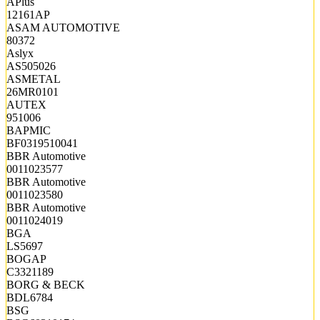
APlus
12161AP
ASAM AUTOMOTIVE
80372
Aslyx
AS505026
ASMETAL
26MR0101
AUTEX
951006
BAPMIC
BF0319510041
BBR Automotive
0011023577
BBR Automotive
0011023580
BBR Automotive
0011024019
BGA
LS5697
BOGAP
C3321189
BORG & BECK
BDL6784
BSG