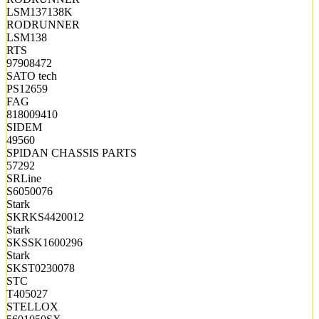
LSM137138K
RODRUNNER
LSM138
RTS
97908472
SATO tech
PS12659
FAG
818009410
SIDEM
49560
SPIDAN CHASSIS PARTS
57292
SRLine
S6050076
Stark
SKRKS4420012
Stark
SKSSK1600296
Stark
SKST0230078
STC
T405027
STELLOX