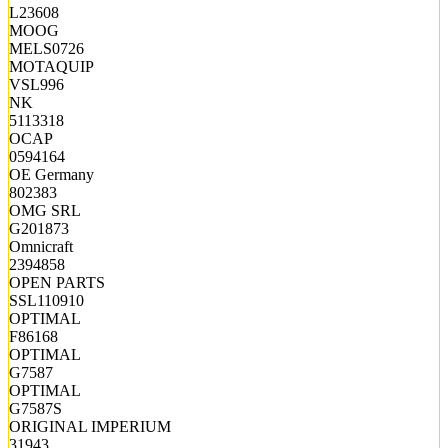
L23608
MOOG
MELS0726
MOTAQUIP
VSL996
NK
5113318
OCAP
0594164
OE Germany
802383
OMG SRL
G201873
Omnicraft
2394858
OPEN PARTS
SSL110910
OPTIMAL
F86168
OPTIMAL
G7587
OPTIMAL
G7587S
ORIGINAL IMPERIUM
31943