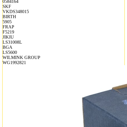
0584164
SKF
VKDS348015
BIRTH
5905
FRAP
F5219
JIKIU
LS31008L
BGA
LS5600
WILMINK GROUP
WG1992821