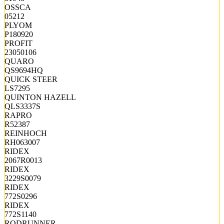
OSSCA
05212
PLYOM
P180920
PROFIT
23050106
QUARO
QS9694HQ
QUICK STEER
LS7295
QUINTON HAZELL
QLS3337S
RAPRO
R52387
REINHOCH
RH063007
RIDEX
2067R0013
RIDEX
3229S0079
RIDEX
772S0296
RIDEX
772S1140
RODRUNNER