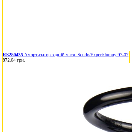
RS280435
Амортизатор задній масл. Scudo/Expert/Jumpy 97-07
872.04
грн.