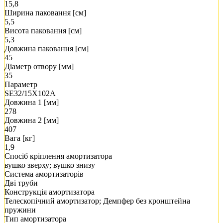
15,8
Ширина паковання [см]
5,5
Висота паковання [см]
5,3
Довжина паковання [см]
45
Діаметр отвору [мм]
35
Параметр
SE32/15X102A
Довжина 1 [мм]
278
Довжина 2 [мм]
407
Вага [кг]
1,9
Спосіб кріплення амортизатора
вушко зверху; вушко знизу
Система амортизаторів
Дві труби
Конструкція амортизатора
Телескопічний амортизатор; Демпфер без кронштейна
пружини
Тип амортизатора