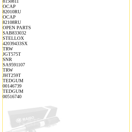
8150811
OCAP
82010RU
OCAP
82108RU
OPEN PARTS
SAB833032
STELLOX
42039433SX
TRW
JGT575T
SNR
SA9591107
TRW
JHT259T
TEDGUM
00146739
TEDGUM
00516740