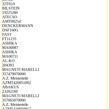
32T02A
BILSTEIN
19225289
ATECSO
AMT00254
DENCKERMANN
DSF160G
FAST
FT11235
ASHIKA
MA00987
ASHIKA
MA00711
AL-KO
204393
MAGNETI MARELLI
357479070000
A.Z. Meisterteile
AZMT420851002
ABAKUS
23202160
MAGNETI MARELLI
357065070000
A.Z. Meisterteile
AZMT420850917