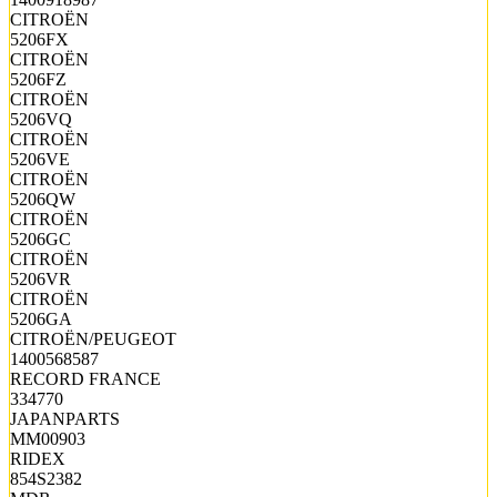
CITROËN
5206FX
CITROËN
5206FZ
CITROËN
5206VQ
CITROËN
5206VE
CITROËN
5206QW
CITROËN
5206GC
CITROËN
5206VR
CITROËN
5206GA
CITROËN/PEUGEOT
1400568587
RECORD FRANCE
334770
JAPANPARTS
MM00903
RIDEX
854S2382