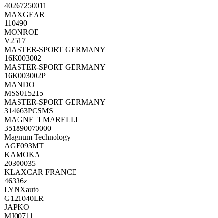
40267250011
MAXGEAR
110490
MONROE
V2517
MASTER-SPORT GERMANY
16K003002
MASTER-SPORT GERMANY
16K003002P
MANDO
MSS015215
MASTER-SPORT GERMANY
314663PCSMS
MAGNETI MARELLI
351890070000
Magnum Technology
AGF093MT
KAMOKA
20300035
KLAXCAR FRANCE
46336z
LYNXauto
G121040LR
JAPKO
MJ00711