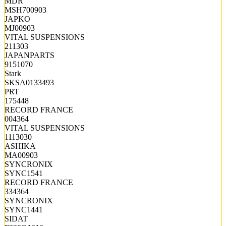
MDR
MSH700903
JAPKO
MJ00903
VITAL SUSPENSIONS
211303
JAPANPARTS
9151070
Stark
SKSA0133493
PRT
175448
RECORD FRANCE
004364
VITAL SUSPENSIONS
1113030
ASHIKA
MA00903
SYNCRONIX
SYNC1541
RECORD FRANCE
334364
SYNCRONIX
SYNC1441
SIDAT