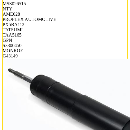
MSS026515
NTY
AME028
PROFLEX AUTOMOTIVE
PX5BA112
TATSUMI
TAA5165
GPN
S3300450
MONROE
G43149