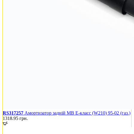
RS317257
Амортизатор задній MB E-класс (W210) 95-02 (газ.)
1318.95
грн.