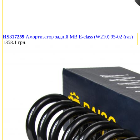
RS317259
Амортизатор задній MB E-class (W210) 95-02 (газ)
1358.1
грн.