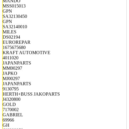
MANDO
MSS015013
GPN
SA32130450
GPN
SA32140010
MILES
DS02194
EUROREPAR
1675675680
KRAFT AUTOMOTIVE
4011020
JAPANPARTS
MM00297
JAPKO
MJ00297
JAPANPARTS
9130795
HERTH+BUSS JAKOPARTS
J4320800
GOLD
7170002
GABRIEL
69966
GH