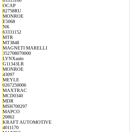
63335100
OCAP
82758RU
MONROE
E5068
NK
63331152
MTR
MT3848
MAGNETI MARELLI
352708070000
LYNXauto
G11343LR
MONROE
43097
MEYLE
0267250006
MAXTRAC
MCD0340
MDR
MSH700297
MAPCO
20862
KRAFT AUTOMOTIVE
4011170