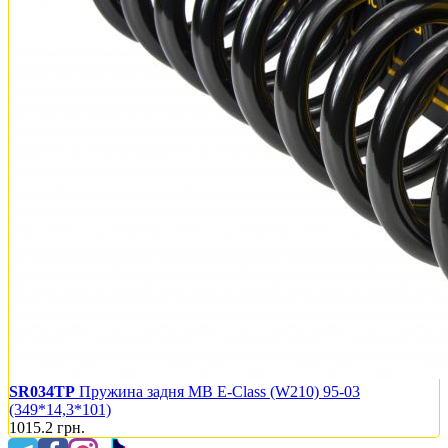
SR034TP
Пружина задня MB E-Class (W210) 95-03
(349*14,3*101)
1015.2
грн.