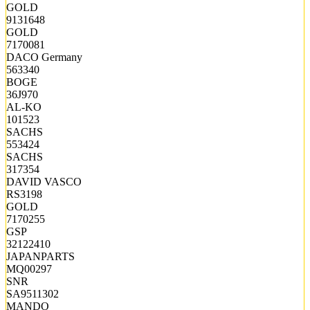
GOLD
9131648
GOLD
7170081
DACO Germany
563340
BOGE
36J970
AL-KO
101523
SACHS
553424
SACHS
317354
DAVID VASCO
RS3198
GOLD
7170255
GSP
32122410
JAPANPARTS
MQ00297
SNR
SA9511302
MANDO