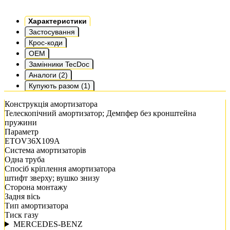
Характеристики
Застосування
Крос-коди
OEM
Замінники TecDoc
Аналоги (2)
Купують разом (1)
Конструкція амортизатора
Телескопічний амортизатор; Демпфер без кронштейна
пружини
Параметр
ETOV36X109A
Система амортизаторів
Одна труба
Спосіб кріплення амортизатора
штифт зверху; вушко знизу
Сторона монтажу
Задня вісь
Тип амортизатора
Тиск газу
MERCEDES-BENZ