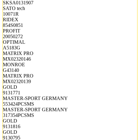
SKSA0131907
SATO tech
10071R
RIDEX
854S0851
PROFIT
20050272
OPTIMAL
A5183G
MATRIX PRO
MX02320146
MONROE
G43140
MATRIX PRO
MX02320139
GOLD
9131771
MASTER-SPORT GERMANY
553424PCSMS
MASTER-SPORT GERMANY
317354PCSMS
GOLD
9131816
GOLD
9130795