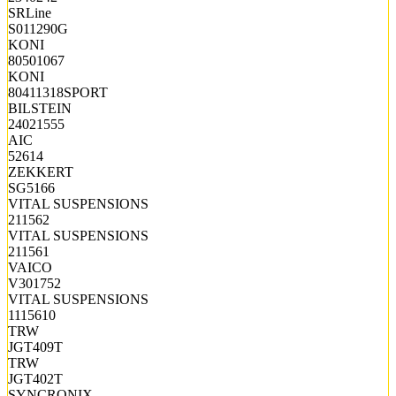
SRLine
S011290G
KONI
80501067
KONI
80411318SPORT
BILSTEIN
24021555
AIC
52614
ZEKKERT
SG5166
VITAL SUSPENSIONS
211562
VITAL SUSPENSIONS
211561
VAICO
V301752
VITAL SUSPENSIONS
1115610
TRW
JGT409T
TRW
JGT402T
SYNCRONIX