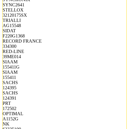
SYNC2641
STELLOX
32120175SX
TRIALLI
AG15548
SIDAT
F220G1368
RECORD FRANCE
334300
RED-LINE
39ME014
SIAAM
155411G
SIAAM
155411
SACHS
124395
SACHS
124391
PRT
172502
OPTIMAL
A1152G
NK