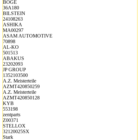
BOGE
36A180
BILSTEIN
24108263
ASHIKA
MA00297
ASAM AUTOMOTIVE
70898
AL-KO
501513
ABAKUS
23202093
JP GROUP
1352103500
A.Z. Meisterteile
AZMT420850259
A.Z. Meisterteile
AZMT420850128
KYB
553198
zentparts
Z00371
STELLOX
32120025SX
Stark