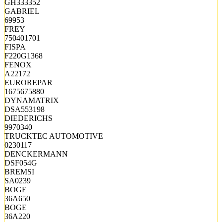
GH333352
GABRIEL
69953
FREY
750401701
FISPA
F220G1368
FENOX
A22172
EUROREPAR
1675675880
DYNAMATRIX
DSA553198
DIEDERICHS
9970340
TRUCKTEC AUTOMOTIVE
0230117
DENCKERMANN
DSF054G
BREMSI
SA0239
BOGE
36A650
BOGE
36A220