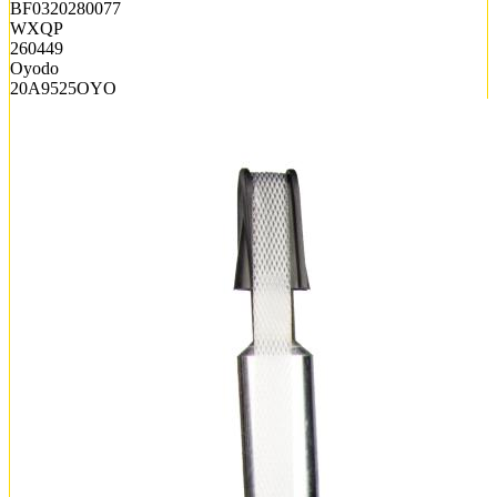
BF0320280077
WXQP
260449
Oyodo
20A9525OYO