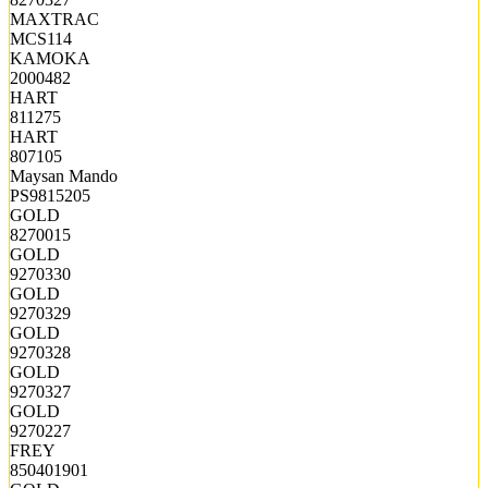
MAXTRAC
MCS114
KAMOKA
2000482
HART
811275
HART
807105
Maysan Mando
PS9815205
GOLD
8270015
GOLD
9270330
GOLD
9270329
GOLD
9270328
GOLD
9270327
GOLD
9270227
FREY
850401901