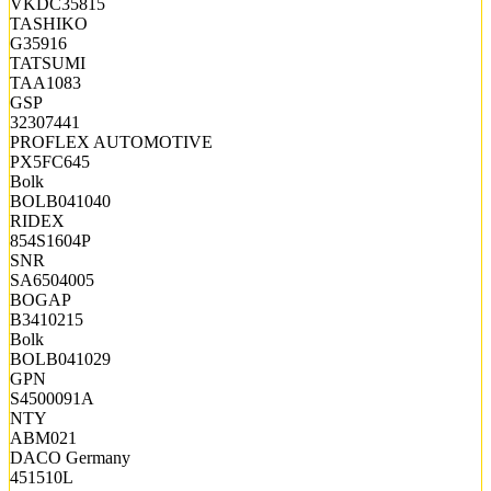
VKDC35815
TASHIKO
G35916
TATSUMI
TAA1083
GSP
32307441
PROFLEX AUTOMOTIVE
PX5FC645
Bolk
BOLB041040
RIDEX
854S1604P
SNR
SA6504005
BOGAP
B3410215
Bolk
BOLB041029
GPN
S4500091A
NTY
ABM021
DACO Germany
451510L