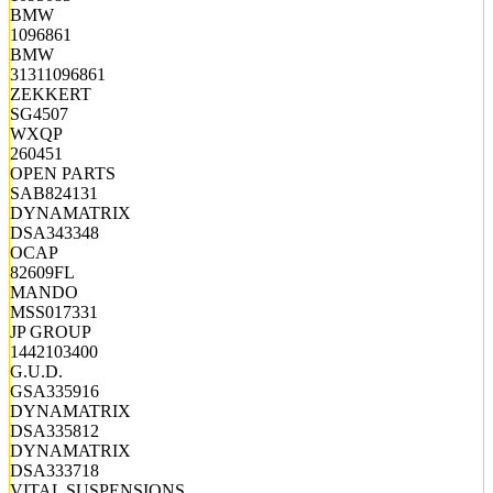
BMW
1096861
BMW
31311096861
ZEKKERT
SG4507
WXQP
260451
OPEN PARTS
SAB824131
DYNAMATRIX
DSA343348
OCAP
82609FL
MANDO
MSS017331
JP GROUP
1442103400
G.U.D.
GSA335916
DYNAMATRIX
DSA335812
DYNAMATRIX
DSA333718
VITAL SUSPENSIONS