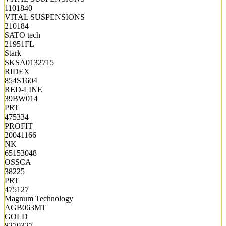
1101840
VITAL SUSPENSIONS
210184
SATO tech
21951FL
Stark
SKSA0132715
RIDEX
854S1604
RED-LINE
39BW014
PRT
475334
PROFIT
20041166
NK
65153048
OSSCA
38225
PRT
475127
Magnum Technology
AGB063MT
GOLD
8270327