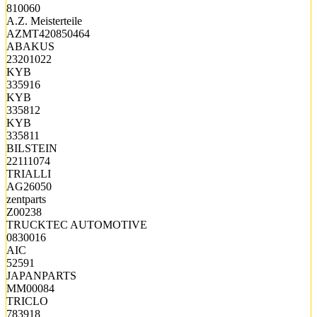
810060
A.Z. Meisterteile
AZMT420850464
ABAKUS
23201022
KYB
335916
KYB
335812
KYB
335811
BILSTEIN
22111074
TRIALLI
AG26050
zentparts
Z00238
TRUCKTEC AUTOMOTIVE
0830016
AIC
52591
JAPANPARTS
MM00084
TRICLO
783918