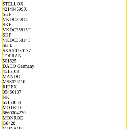
STELLOX
42140459SX
SKF
VKDC35814
SKF
VKDC35815T
SKF
VKDC35814T
Stark
SKSA0130137
TOPRAN
501625
DACO Germany
451510R
MANDO
MSS025110
RIDEX
854S0137
NK
65153054
MOTRIO
8660004270
MONROE
G8428
MONROE