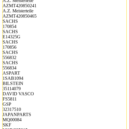
A.Z. Meisterteile
AZMT420850241
A.Z. Meisterteile
AZMT420850465
SACHS
170854
SACHS
E14325G
SACHS
170856
SACHS
556832
SACHS
556834
ASPART
1SAB1094
BILSTEIN
35114079
DAVID VASCO
FS5811
GSP
32317510
JAPANPARTS
MQ00084
SKF