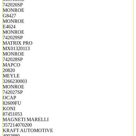
742026SP
MONROE
G8427
MONROE
E4624
MONROE
742029SP
MATRIX PRO
MX01320113
MONROE
742028SP
MAPCO
20820
MEYLE
3266230003
MONROE
742027SP
OCAP
82609FU
KONI
87451053
MAGNETI MARELLI
357214070200
KRAFT AUTOMOTIVE
4002880