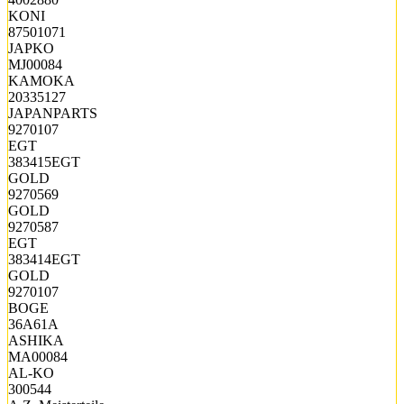
KONI
87501071
JAPKO
MJ00084
KAMOKA
20335127
JAPANPARTS
9270107
EGT
383415EGT
GOLD
9270569
GOLD
9270587
EGT
383414EGT
GOLD
9270107
BOGE
36A61A
ASHIKA
MA00084
AL-KO
300544