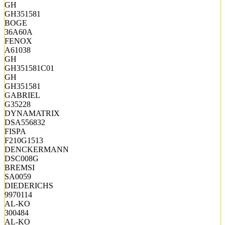
GH
GH351581
BOGE
36A60A
FENOX
A61038
GH
GH351581C01
GH
GH351581
GABRIEL
G35228
DYNAMATRIX
DSA556832
FISPA
F210G1513
DENCKERMANN
DSC008G
BREMSI
SA0059
DIEDERICHS
9970114
AL-KO
300484
AL-KO