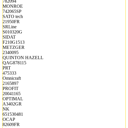
782094
MONROE
742065SP
SATO tech
21950FR
SRLine
S010320G
SIDAT
F210G1513
METZGER
2340095
QUINTON HAZELL
QAG878115
PRT
475333
Omnicraft
2165897
PROFIT
20041165
OPTIMAL
A3402GR
NK
651530481
OCAP
82609FR