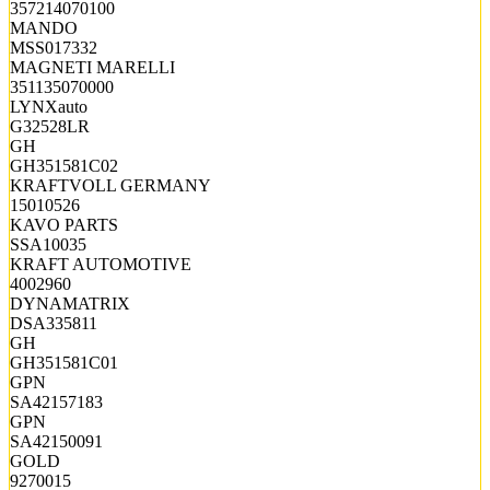
357214070100
MANDO
MSS017332
MAGNETI MARELLI
351135070000
LYNXauto
G32528LR
GH
GH351581C02
KRAFTVOLL GERMANY
15010526
KAVO PARTS
SSA10035
KRAFT AUTOMOTIVE
4002960
DYNAMATRIX
DSA335811
GH
GH351581C01
GPN
SA42157183
GPN
SA42150091
GOLD
9270015