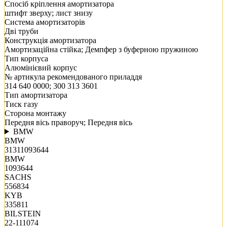
Спосіб кріплення амортизатора
штифт зверху; лист знизу
Система амортизаторів
Дві труби
Конструкція амортизатора
Амортизаційна стійка; Демпфер з буферною пружиною
Тип корпуса
Алюмінієвий корпус
№ артикула рекомендованого приладдя
314 640 0000; 300 313 3601
Тип амортизатора
Тиск газу
Сторона монтажу
Передня вісь праворуч; Передня вісь
BMW
BMW
31311093644
BMW
1093644
SACHS
556834
KYB
335811
BILSTEIN
22-111074