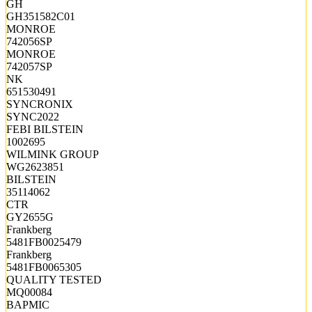
GH
GH351582C01
MONROE
742056SP
MONROE
742057SP
NK
651530491
SYNCRONIX
SYNC2022
FEBI BILSTEIN
1002695
WILMINK GROUP
WG2623851
BILSTEIN
35114062
CTR
GY2655G
Frankberg
5481FB0025479
Frankberg
5481FB0065305
QUALITY TESTED
MQ00084
BAPMIC