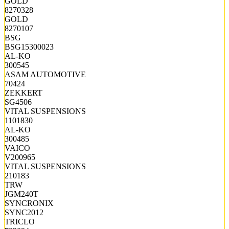
GOLD
8270328
GOLD
8270107
BSG
BSG15300023
AL-KO
300545
ASAM AUTOMOTIVE
70424
ZEKKERT
SG4506
VITAL SUSPENSIONS
1101830
AL-KO
300485
VAICO
V200965
VITAL SUSPENSIONS
210183
TRW
JGM240T
SYNCRONIX
SYNC2012
TRICLO