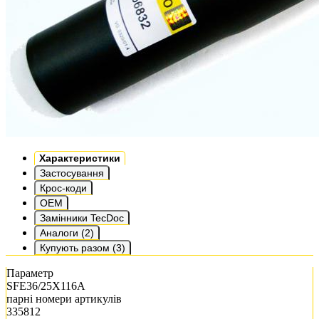
Характеристики
Застосування
Крос-коди
OEM
Замінники TecDoc
Аналоги (2)
Купують разом (3)
Параметр
SFE36/25X116A
парні номери артикулів
335812