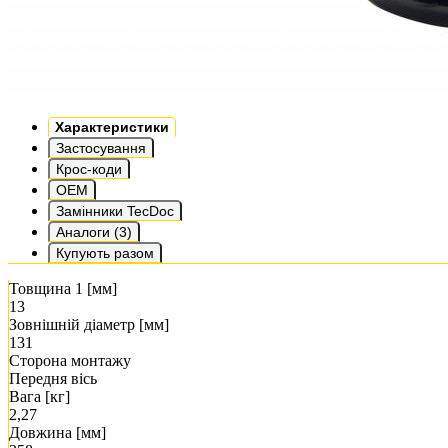
Характеристики
Застосування
Крос-коди
OEM
Замінники TecDoc
Аналоги (3)
Купують разом
Товщина 1 [мм]
13
Зовнішній діаметр [мм]
131
Сторона монтажу
Передня вісь
Вага [кг]
2,27
Довжина [мм]