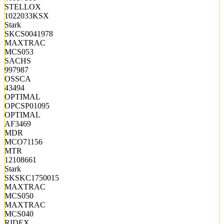
STELLOX
1022033KSX
Stark
SKCS0041978
MAXTRAC
MCS053
SACHS
997987
OSSCA
43494
OPTIMAL
OPCSP01095
OPTIMAL
AF3469
MDR
MCO71156
MTR
12108661
Stark
SKSKC1750015
MAXTRAC
MCS050
MAXTRAC
MCS040
RIDEX