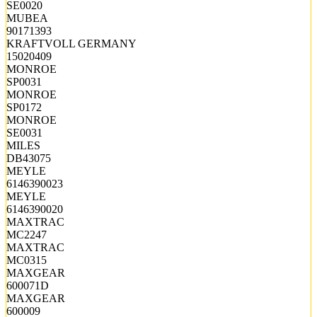
SE0020
MUBEA
90171393
KRAFTVOLL GERMANY
15020409
MONROE
SP0031
MONROE
SP0172
MONROE
SE0031
MILES
DB43075
MEYLE
6146390023
MEYLE
6146390020
MAXTRAC
MC2247
MAXTRAC
MC0315
MAXGEAR
600071D
MAXGEAR
600009