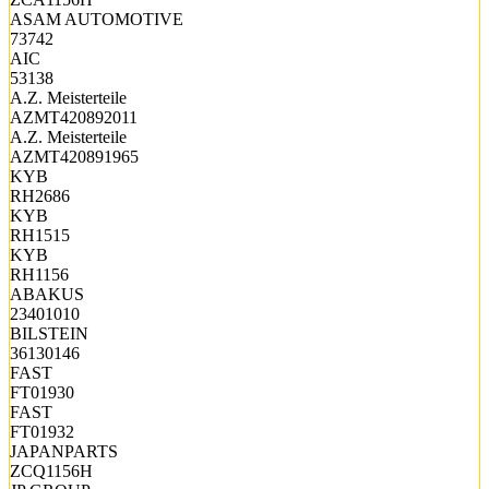
ASAM AUTOMOTIVE
73742
AIC
53138
A.Z. Meisterteile
AZMT420892011
A.Z. Meisterteile
AZMT420891965
KYB
RH2686
KYB
RH1515
KYB
RH1156
ABAKUS
23401010
BILSTEIN
36130146
FAST
FT01930
FAST
FT01932
JAPANPARTS
ZCQ1156H