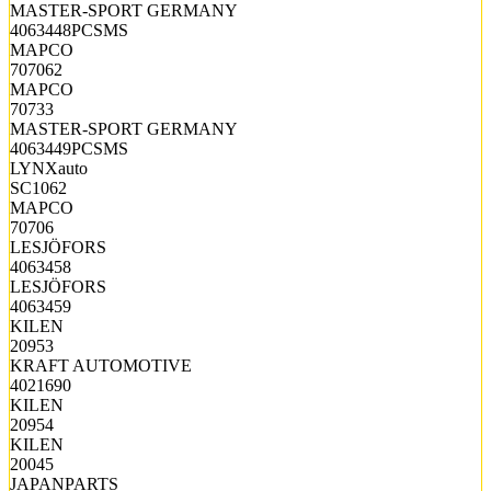
MASTER-SPORT GERMANY
4063448PCSMS
MAPCO
707062
MAPCO
70733
MASTER-SPORT GERMANY
4063449PCSMS
LYNXauto
SC1062
MAPCO
70706
LESJÖFORS
4063458
LESJÖFORS
4063459
KILEN
20953
KRAFT AUTOMOTIVE
4021690
KILEN
20954
KILEN
20045
JAPANPARTS