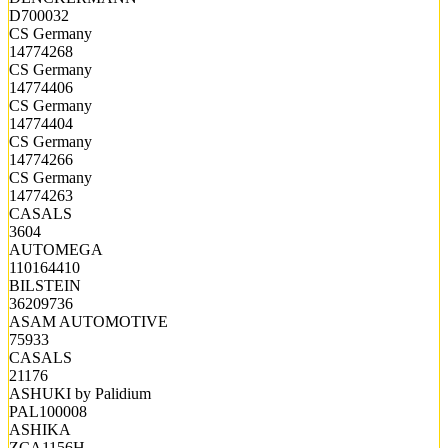
D700032
CS Germany
14774268
CS Germany
14774406
CS Germany
14774404
CS Germany
14774266
CS Germany
14774263
CASALS
3604
AUTOMEGA
110164410
BILSTEIN
36209736
ASAM AUTOMOTIVE
75933
CASALS
21176
ASHUKI by Palidium
PAL100008
ASHIKA
ZCA1156H