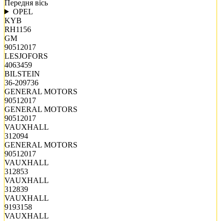
Передня вісь
OPEL
KYB
RH1156
GM
90512017
LESJOFORS
4063459
BILSTEIN
36-209736
GENERAL MOTORS
90512017
GENERAL MOTORS
90512017
VAUXHALL
312094
GENERAL MOTORS
90512017
VAUXHALL
312853
VAUXHALL
312839
VAUXHALL
9193158
VAUXHALL