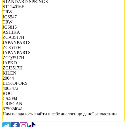
STANDARD SPRINGS
ST124016F
TRW
JCS547
TRW
JCS815
ASHIKA
ZCA3517H
JAPANPARTS
ZC3517H
JAPANPARTS
ZCQ3517H
JAPKO
ZCJ3517H
KILEN
20044
LESJÖFORS
4063472
ROC
CS4094
TRISCAN
875024041
Нам не вдалось знайти в себе аналоги до даної запчастини