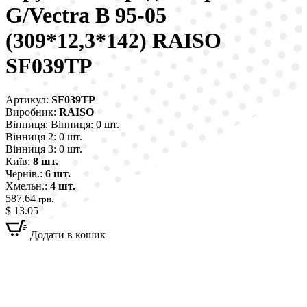
G/Vectra B 95-05
(309*12,3*142) RAISO
SF039TP
Артикул:
SF039TP
Виробник:
RAISO
Вінниця:
Вінниця: 0 шт.
Вінниця 2:
0 шт.
Вінниця 3:
0 шт.
Київ:
8 шт.
Чернів.:
6 шт.
Хмельн.:
4 шт.
587.64
грн.
$ 13.05
Додати в кошик