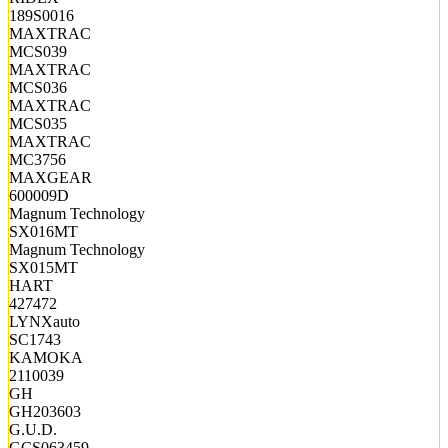
189S0016
MAXTRAC
MCS039
MAXTRAC
MCS036
MAXTRAC
MCS035
MAXTRAC
MC3756
MAXGEAR
600009D
Magnum Technology
SX016MT
Magnum Technology
SX015MT
HART
427472
LYNXauto
SC1743
KAMOKA
2110039
GH
GH203603
G.U.D.
GCS063459