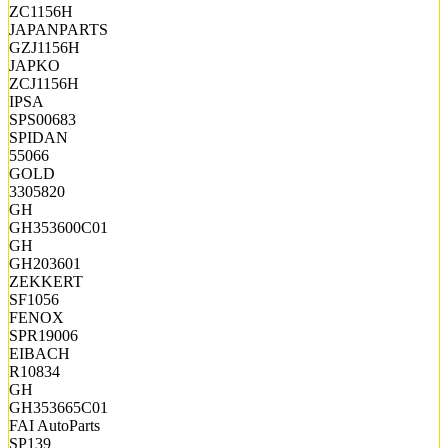
ZC1156H
JAPANPARTS
GZJ1156H
JAPKO
ZCJ1156H
IPSA
SPS00683
SPIDAN
55066
GOLD
3305820
GH
GH353600C01
GH
GH203601
ZEKKERT
SF1056
FENOX
SPR19006
EIBACH
R10834
GH
GH353665C01
FAI AutoParts
SP139