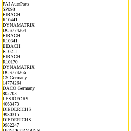
FAI AutoParts
SP098
EIBACH
R10441
DYNAMATRIX
DCS774264
EIBACH
R10341
EIBACH
R10211
EIBACH
R10170
DYNAMATRIX
DCS774266
CS Germany
14774264
DACO Germany
802703
LESJÖFORS
4063473
DIEDERICHS
9980315
DIEDERICHS
9982247
DENCKERMANN