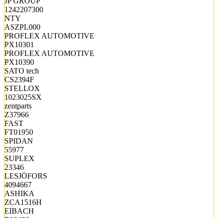
JP GROUP
1242207300
NTY
ASZPL000
PROFLEX AUTOMOTIVE
PX10301
PROFLEX AUTOMOTIVE
PX10390
SATO tech
CS2394F
STELLOX
1023025SX
zentparts
Z37966
FAST
FT01950
SPIDAN
55977
SUPLEX
23346
LESJÖFORS
4094667
ASHIKA
ZCA1516H
EIBACH