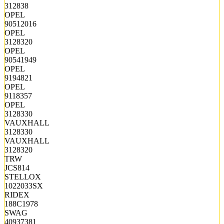
312838
OPEL
90512016
OPEL
3128320
OPEL
90541949
OPEL
9194821
OPEL
9118357
OPEL
3128330
VAUXHALL
3128330
VAUXHALL
3128320
TRW
JCS814
STELLOX
1022033SX
RIDEX
188C1978
SWAG
40937381