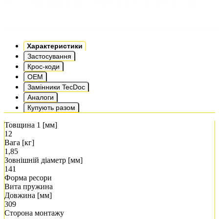
Характеристики
Застосування
Крос-коди
OEM
Замінники TecDoc
Аналоги
Купують разом
Товщина 1 [мм]
12
Вага [кг]
1,85
Зовнішній діаметр [мм]
141
Форма ресори
Вита пружина
Довжина [мм]
309
Сторона монтажу