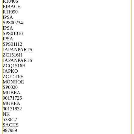
R10406
EIBACH
R11090
IPSA
SPS00234
IPSA
SPS01010
IPSA
SPS01112
JAPANPARTS
ZC1516H
JAPANPARTS
ZCQ1516H
JAPKO
ZCJ1516H
MONROE
SP0020
MUBEA
90171726
MUBEA
90171832
NK
533657
SACHS
997989