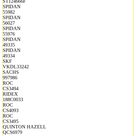
ST124666F
SPIDAN
55982
SPIDAN
56027
SPIDAN
55976
SPIDAN
49335
SPIDAN
49334
SKF
VKDL33242
SACHS
997986
ROC
CS3494
RIDEX
188C0033
ROC
CS4093
ROC
CS3495
QUINTON HAZELL
QCS6979