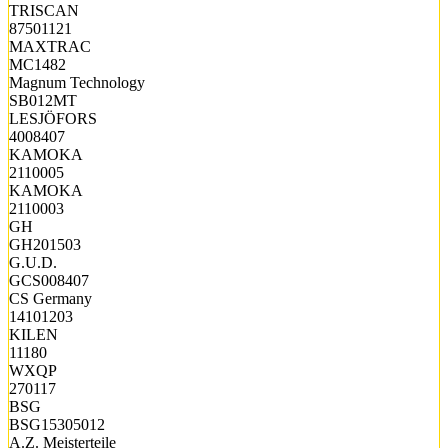
TRISCAN
87501121
MAXTRAC
MC1482
Magnum Technology
SB012MT
LESJÖFORS
4008407
KAMOKA
2110005
KAMOKA
2110003
GH
GH201503
G.U.D.
GCS008407
CS Germany
14101203
KILEN
11180
WXQP
270117
BSG
BSG15305012
A.Z. Meisterteile