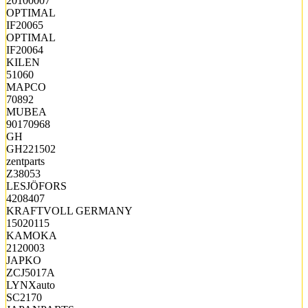
20100007
OPTIMAL
IF20065
OPTIMAL
IF20064
KILEN
51060
MAPCO
70892
MUBEA
90170968
GH
GH221502
zentparts
Z38053
LESJÖFORS
4208407
KRAFTVOLL GERMANY
15020115
KAMOKA
2120003
JAPKO
ZCJ5017A
LYNXauto
SC2170