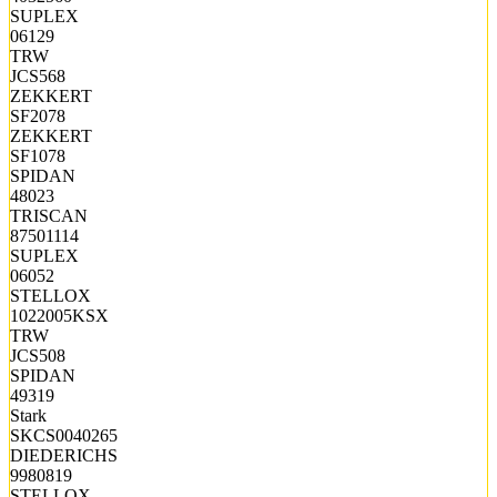
SUPLEX
06129
TRW
JCS568
ZEKKERT
SF2078
ZEKKERT
SF1078
SPIDAN
48023
TRISCAN
87501114
SUPLEX
06052
STELLOX
1022005KSX
TRW
JCS508
SPIDAN
49319
Stark
SKCS0040265
DIEDERICHS
9980819
STELLOX