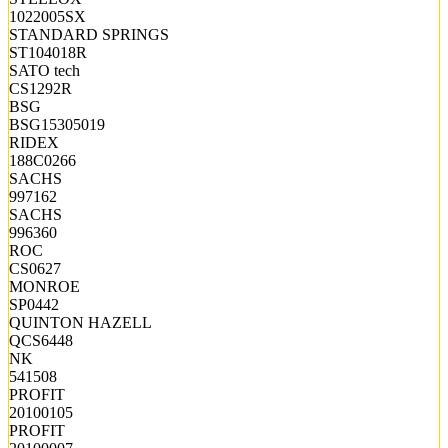
1022005SX
STANDARD SPRINGS
ST104018R
SATO tech
CS1292R
BSG
BSG15305019
RIDEX
188C0266
SACHS
997162
SACHS
996360
ROC
CS0627
MONROE
SP0442
QUINTON HAZELL
QCS6448
NK
541508
PROFIT
20100105
PROFIT