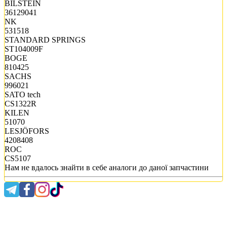
BILSTEIN
36129041
NK
531518
STANDARD SPRINGS
ST104009F
BOGE
810425
SACHS
996021
SATO tech
CS1322R
KILEN
51070
LESJÖFORS
4208408
ROC
CS5107
Нам не вдалось знайти в себе аналоги до даної запчастини
0 800 300 475