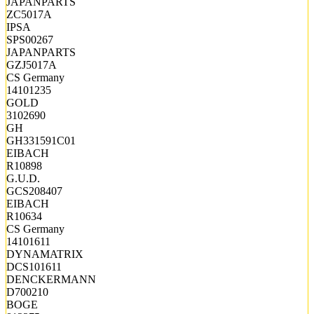
JAPANPARTS
ZC5017A
IPSA
SPS00267
JAPANPARTS
GZJ5017A
CS Germany
14101235
GOLD
3102690
GH
GH331591C01
EIBACH
R10898
G.U.D.
GCS208407
EIBACH
R10634
CS Germany
14101611
DYNAMATRIX
DCS101611
DENCKERMANN
D700210
BOGE