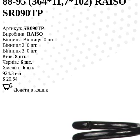
88-95 (364*11,7*102) RAISO
SR090TP
Артикул:
SR090TP
Виробник:
RAISO
Вінниця:
Вінниця: 0 шт.
Вінниця 2:
0 шт.
Вінниця 3:
0 шт.
Київ:
8 шт.
Чернів.:
6 шт.
Хмельн.:
6 шт.
924.3
грн.
$ 20.54
Додати в кошик