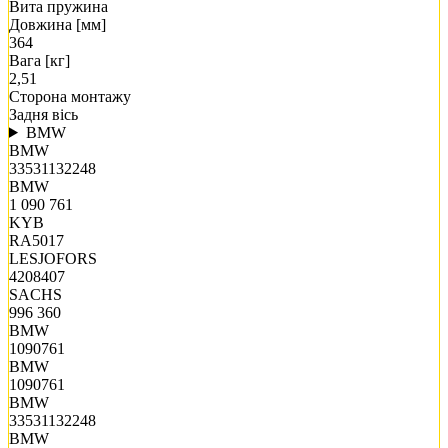
Вита пружина
Довжина [мм]
364
Вага [кг]
2,51
Сторона монтажу
Задня вісь
BMW
BMW
33531132248
BMW
1 090 761
KYB
RA5017
LESJOFORS
4208407
SACHS
996 360
BMW
1090761
BMW
1090761
BMW
33531132248
BMW