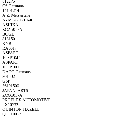
812275
CS Germany
14101214
A.Z. Meisterteile
AZMT420891646
ASHIKA
ZCA5017A
BOGE
818150
KYB
RA5017
ASPART
1CSP1045
ASPART
1CSP1060
DACO Germany
801502
GSP
36101500
JAPANPARTS
ZCQ5017A
PROFLEX AUTOMOTIVE
PX10732
QUINTON HAZELL
QCS10057