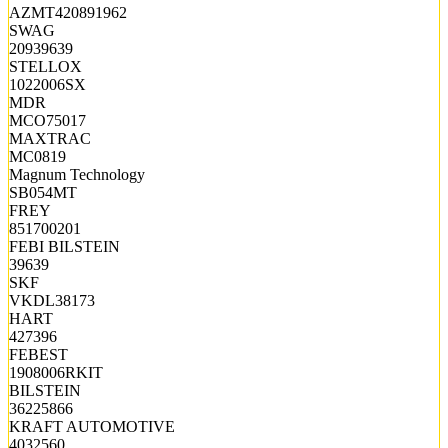
AZMT420891962
SWAG
20939639
STELLOX
1022006SX
MDR
MCO75017
MAXTRAC
MC0819
Magnum Technology
SB054MT
FREY
851700201
FEBI BILSTEIN
39639
SKF
VKDL38173
HART
427396
FEBEST
1908006RKIT
BILSTEIN
36225866
KRAFT AUTOMOTIVE
4032560