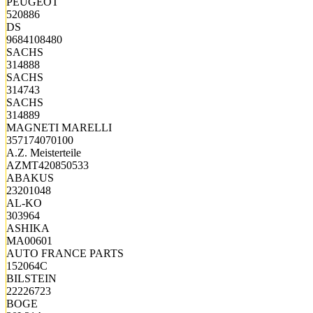
PEUGEOT
520886
DS
9684108480
SACHS
314888
SACHS
314743
SACHS
314889
MAGNETI MARELLI
357174070100
A.Z. Meisterteile
AZMT420850533
ABAKUS
23201048
AL-KO
303964
ASHIKA
MA00601
AUTO FRANCE PARTS
152064C
BILSTEIN
22226723
BOGE