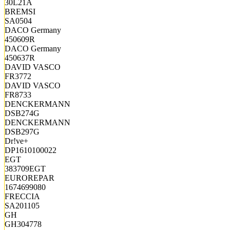
30L21A
BREMSI
SA0504
DACO Germany
450609R
DACO Germany
450637R
DAVID VASCO
FR3772
DAVID VASCO
FR8733
DENCKERMANN
DSB274G
DENCKERMANN
DSB297G
Dr!ve+
DP1610100022
EGT
383709EGT
EUROREPAR
1674699080
FRECCIA
SA201105
GH
GH304778