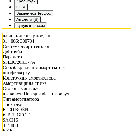
Крос-коди
OEM
Замінники TecDoc
Аналоги (8)
Купують разом
парні номери артикулів
314 886; 338734
Система амортизаторів
Дві труби
Параметр
SFE30/20X177A
Спосіб кріплення амортизатора
штифт зверху
Конструкція амортизатора
Амортизаційна стійка
Сторона монтажу
праворуч; Передня вісь праворуч
Тип амортизатора
Тиск газу
CITROËN
PEUGEOT
SACHS
314 888
KYB