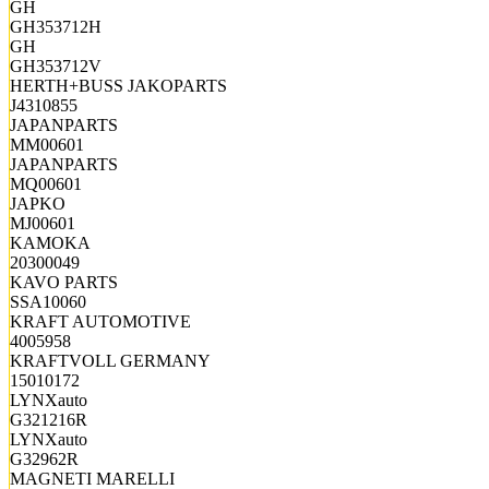
GH
GH353712H
GH
GH353712V
HERTH+BUSS JAKOPARTS
J4310855
JAPANPARTS
MM00601
JAPANPARTS
MQ00601
JAPKO
MJ00601
KAMOKA
20300049
KAVO PARTS
SSA10060
KRAFT AUTOMOTIVE
4005958
KRAFTVOLL GERMANY
15010172
LYNXauto
G321216R
LYNXauto
G32962R
MAGNETI MARELLI