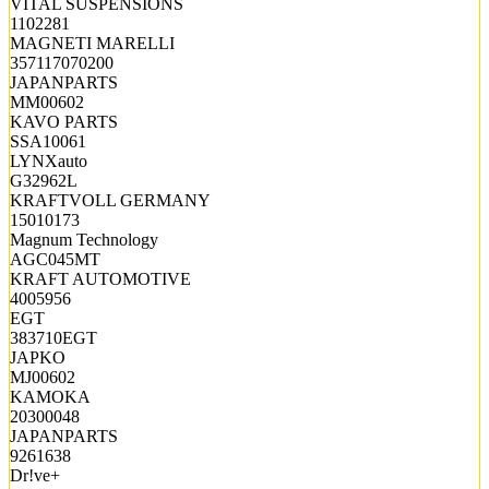
VITAL SUSPENSIONS
1102281
MAGNETI MARELLI
357117070200
JAPANPARTS
MM00602
KAVO PARTS
SSA10061
LYNXauto
G32962L
KRAFTVOLL GERMANY
15010173
Magnum Technology
AGC045MT
KRAFT AUTOMOTIVE
4005956
EGT
383710EGT
JAPKO
MJ00602
KAMOKA
20300048
JAPANPARTS
9261638
Dr!ve+