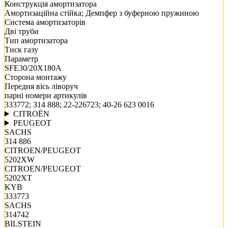
Конструкція амортизатора
Амортизаційна стійка; Демпфер з буферною пружиною
Система амортизаторів
Дві труби
Тип амортизатора
Тиск газу
Параметр
SFE30/20X180A
Сторона монтажу
Передня вісь ліворуч
парні номери артикулів
333772; 314 888; 22-226723; 40-26 623 0016
CITROËN
PEUGEOT
SACHS
314 886
CITROEN/PEUGEOT
5202XW
CITROEN/PEUGEOT
5202XT
KYB
333773
SACHS
314742
BILSTEIN