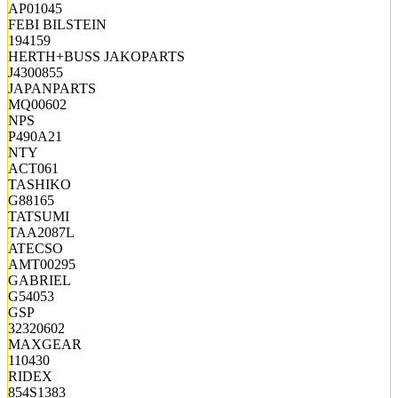
AP01045
FEBI BILSTEIN
194159
HERTH+BUSS JAKOPARTS
J4300855
JAPANPARTS
MQ00602
NPS
P490A21
NTY
ACT061
TASHIKO
G88165
TATSUMI
TAA2087L
ATECSO
AMT00295
GABRIEL
G54053
GSP
32320602
MAXGEAR
110430
RIDEX
854S1383