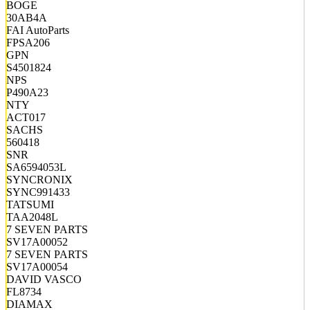
BOGE
30AB4A
FAI AutoParts
FPSA206
GPN
S4501824
NPS
P490A23
NTY
ACT017
SACHS
560418
SNR
SA6594053L
SYNCRONIX
SYNC991433
TATSUMI
TAA2048L
7 SEVEN PARTS
SV17A00052
7 SEVEN PARTS
SV17A00054
DAVID VASCO
FL8734
DIAMAX