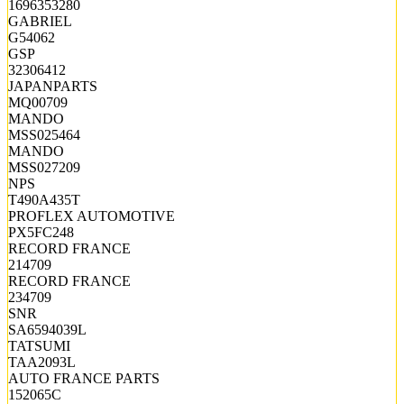
1696353280
GABRIEL
G54062
GSP
32306412
JAPANPARTS
MQ00709
MANDO
MSS025464
MANDO
MSS027209
NPS
T490A435T
PROFLEX AUTOMOTIVE
PX5FC248
RECORD FRANCE
214709
RECORD FRANCE
234709
SNR
SA6594039L
TATSUMI
TAA2093L
AUTO FRANCE PARTS
152065C