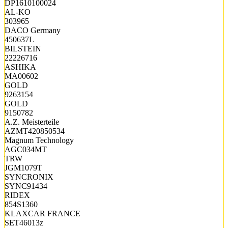
DP1610100024
AL-KO
303965
DACO Germany
450637L
BILSTEIN
22226716
ASHIKA
MA00602
GOLD
9263154
GOLD
9150782
A.Z. Meisterteile
AZMT420850534
Magnum Technology
AGC034MT
TRW
JGM1079T
SYNCRONIX
SYNC91434
RIDEX
854S1360
KLAXCAR FRANCE
SET46013z