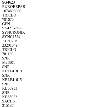
SG4623
EUROREPAR
1674698980
TRICLO
781676
GPN
SA42157498
SYNCRONIX
SYNC1534
ABAKUS
23201049
TRICLO
781139
SNR
M25901
SNR
KBLF41810
SNR
KBLF41615
SNR
KB65933
SNR
KB65923
SACHS
315137