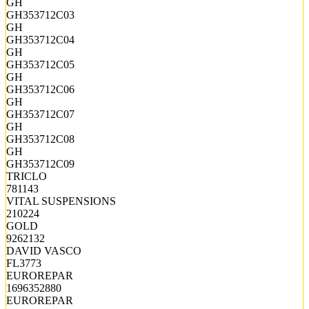
GH
GH353712C03
GH
GH353712C04
GH
GH353712C05
GH
GH353712C06
GH
GH353712C07
GH
GH353712C08
GH
GH353712C09
TRICLO
781143
VITAL SUSPENSIONS
210224
GOLD
9262132
DAVID VASCO
FL3773
EUROREPAR
1696352880
EUROREPAR