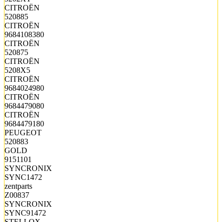
CITROËN
520885
CITROËN
9684108380
CITROËN
520875
CITROËN
5208X5
CITROËN
9684024980
CITROËN
9684479080
CITROËN
9684479180
PEUGEOT
520883
GOLD
9151101
SYNCRONIX
SYNC1472
zentparts
Z00837
SYNCRONIX
SYNC91472
STELLOX