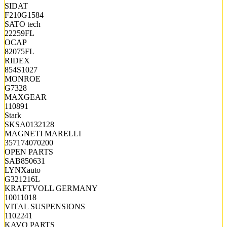
SIDAT
F210G1584
SATO tech
22259FL
OCAP
82075FL
RIDEX
854S1027
MONROE
G7328
MAXGEAR
110891
Stark
SKSA0132128
MAGNETI MARELLI
357174070200
OPEN PARTS
SAB850631
LYNXauto
G321216L
KRAFTVOLL GERMANY
10011018
VITAL SUSPENSIONS
1102241
KAVO PARTS