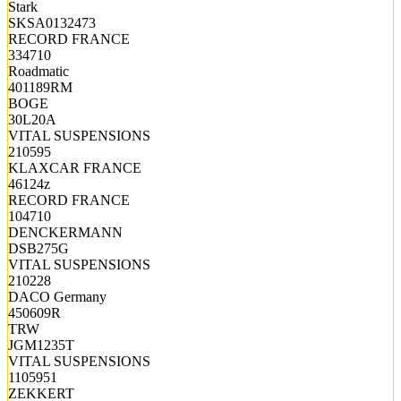
Stark
SKSA0132473
RECORD FRANCE
334710
Roadmatic
401189RM
BOGE
30L20A
VITAL SUSPENSIONS
210595
KLAXCAR FRANCE
46124z
RECORD FRANCE
104710
DENCKERMANN
DSB275G
VITAL SUSPENSIONS
210228
DACO Germany
450609R
TRW
JGM1235T
VITAL SUSPENSIONS
1105951
ZEKKERT