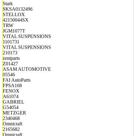
Stark
SKSA0132496
STELLOX
42150044SX
TRW
JGM1077T
VITAL SUSPENSIONS
1101731
VITAL SUSPENSIONS
210173
zentparts
Z01427
ASAM AUTOMOTIVE
05546
FAI AutoParts
FPSA168
FENOX
A61074
GABRIEL
G54054
METZGER
2340468
Omnicraft
2165682
Omnicraft