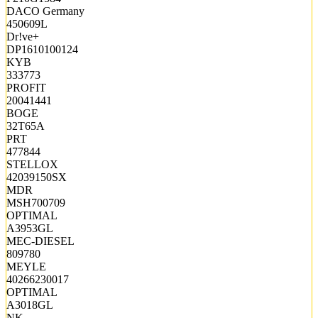
DACO Germany
450609L
Dr!ve+
DP1610100124
KYB
333773
PROFIT
20041441
BOGE
32T65A
PRT
477844
STELLOX
42039150SX
MDR
MSH700709
OPTIMAL
A3953GL
MEC-DIESEL
809780
MEYLE
40266230017
OPTIMAL
A3018GL
NK