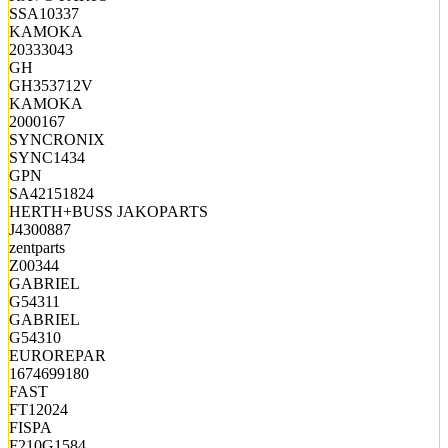
SSA10337
KAMOKA
20333043
GH
GH353712V
KAMOKA
2000167
SYNCRONIX
SYNC1434
GPN
SA42151824
HERTH+BUSS JAKOPARTS
J4300887
zentparts
Z00344
GABRIEL
G54311
GABRIEL
G54310
EUROREPAR
1674699180
FAST
FT12024
FISPA
F210G1584