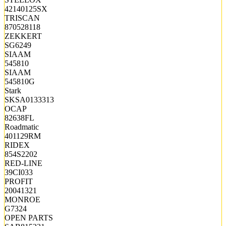
42140125SX
TRISCAN
870528118
ZEKKERT
SG6249
SIAAM
545810
SIAAM
545810G
Stark
SKSA0133313
OCAP
82638FL
Roadmatic
401129RM
RIDEX
854S2202
RED-LINE
39CI033
PROFIT
20041321
MONROE
G7324
OPEN PARTS