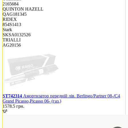
2165684
QUINTON HAZELL
QAG181345
RIDEX
854S1413
Stark
SKSA0132526
TRIALLI
AG20156
ST742314
Амортизатор передній лів. Berlingo/Partner 08-/C4
Grand Picasso,Picasso 06- (газ.)
1578.5
грн.