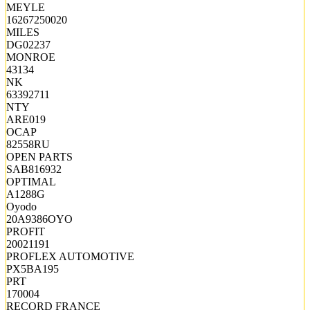
MEYLE
16267250020
MILES
DG02237
MONROE
43134
NK
63392711
NTY
ARE019
OCAP
82558RU
OPEN PARTS
SAB816932
OPTIMAL
A1288G
Oyodo
20A9386OYO
PROFIT
20021191
PROFLEX AUTOMOTIVE
PX5BA195
PRT
170004
RECORD FRANCE