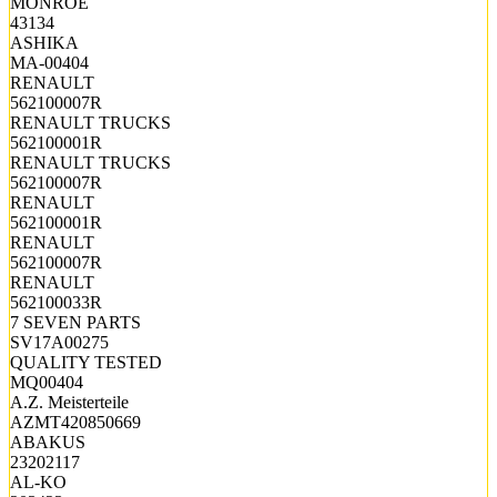
MONROE
43134
ASHIKA
MA-00404
RENAULT
562100007R
RENAULT TRUCKS
562100001R
RENAULT TRUCKS
562100007R
RENAULT
562100001R
RENAULT
562100007R
RENAULT
562100033R
7 SEVEN PARTS
SV17A00275
QUALITY TESTED
MQ00404
A.Z. Meisterteile
AZMT420850669
ABAKUS
23202117
AL-KO