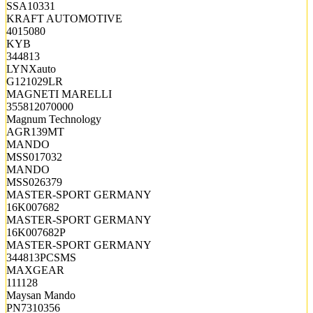
SSA10331
KRAFT AUTOMOTIVE
4015080
KYB
344813
LYNXauto
G121029LR
MAGNETI MARELLI
355812070000
Magnum Technology
AGR139MT
MANDO
MSS017032
MANDO
MSS026379
MASTER-SPORT GERMANY
16K007682
MASTER-SPORT GERMANY
16K007682P
MASTER-SPORT GERMANY
344813PCSMS
MAXGEAR
111128
Maysan Mando
PN7310356