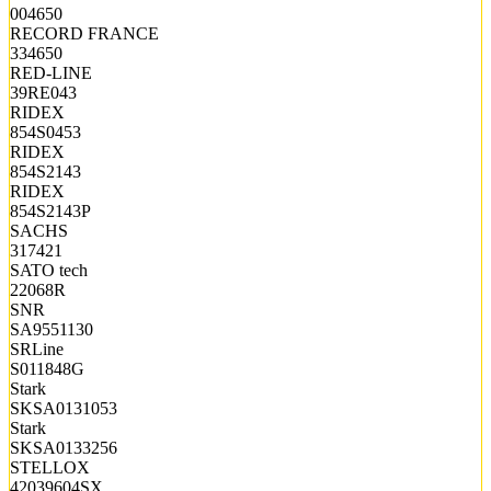
004650
RECORD FRANCE
334650
RED-LINE
39RE043
RIDEX
854S0453
RIDEX
854S2143
RIDEX
854S2143P
SACHS
317421
SATO tech
22068R
SNR
SA9551130
SRLine
S011848G
Stark
SKSA0131053
Stark
SKSA0133256
STELLOX
42039604SX