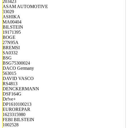
203423
ASAM AUTOMOTIVE
33029
ASHIKA
MA00404
BILSTEIN
19171395
BOGE
27N95A
BREMSI
SA0332
BSG
BSG75300024
DACO Germany
563015
DAVID VASCO
RS4813
DENCKERMANN
DSF164G
Dr!ve+
DP1610100213
EUROREPAR
1623315980
FEBI BILSTEIN
1002528