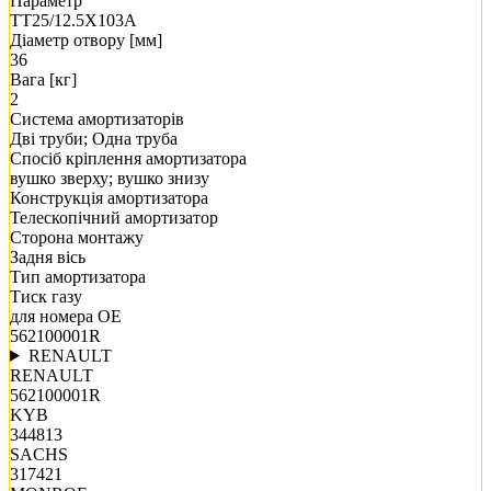
Параметр
TT25/12.5X103A
Діаметр отвору [мм]
36
Вага [кг]
2
Система амортизаторів
Дві труби; Одна труба
Спосіб кріплення амортизатора
вушко зверху; вушко знизу
Конструкція амортизатора
Телескопічний амортизатор
Сторона монтажу
Задня вісь
Тип амортизатора
Тиск газу
для номера OE
562100001R
RENAULT
RENAULT
562100001R
KYB
344813
SACHS
317421