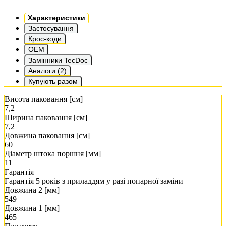
Характеристики
Застосування
Крос-коди
OEM
Замінники TecDoc
Аналоги (2)
Купують разом
Висота паковання [см]
7,2
Ширина паковання [см]
7,2
Довжина паковання [см]
60
Діаметр штока поршня [мм]
11
Гарантія
Гарантія 5 років з приладдям у разі попарної заміни
Довжина 2 [мм]
549
Довжина 1 [мм]
465