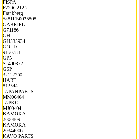
FISPA
F220G2125
Frankberg
5481FB0025808
GABRIEL
G71186
GH
GH333934
GOLD
9150783
GPN
S1400872
GSP
32112750
HART
812544
JAPANPARTS
MM00404
JAPKO
MJ00404
KAMOKA
2000809
KAMOKA
20344006
KAVO PARTS