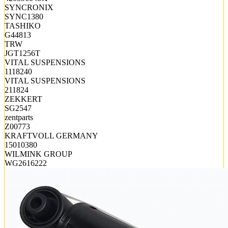
SYNCRONIX
SYNC1380
TASHIKO
G44813
TRW
JGT1256T
VITAL SUSPENSIONS
1118240
VITAL SUSPENSIONS
211824
ZEKKERT
SG2547
zentparts
Z00773
KRAFTVOLL GERMANY
15010380
WILMINK GROUP
WG2616222