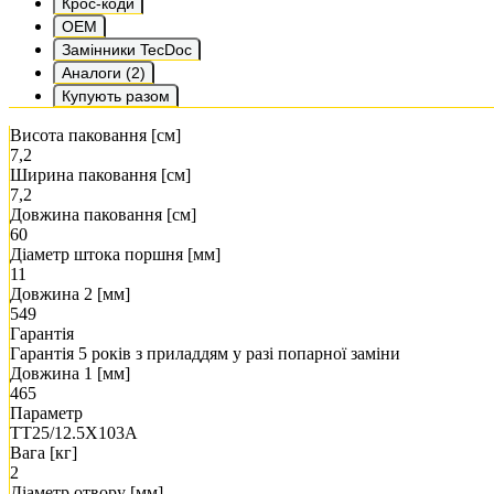
Крос-коди
OEM
Замінники TecDoc
Аналоги (2)
Купують разом
Висота паковання [см]
7,2
Ширина паковання [см]
7,2
Довжина паковання [см]
60
Діаметр штока поршня [мм]
11
Довжина 2 [мм]
549
Гарантія
Гарантія 5 років з приладдям у разі попарної заміни
Довжина 1 [мм]
465
Параметр
TT25/12.5X103A
Вага [кг]
2
Діаметр отвору [мм]