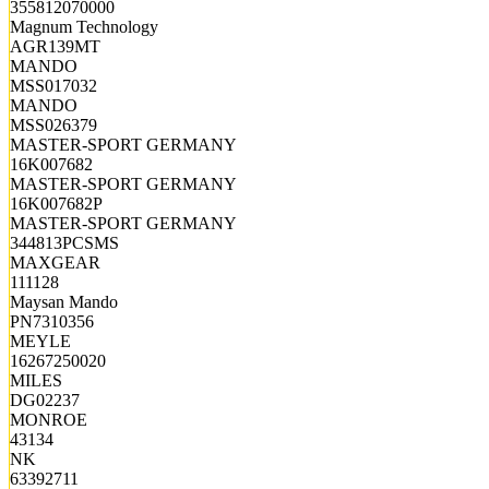
355812070000
Magnum Technology
AGR139MT
MANDO
MSS017032
MANDO
MSS026379
MASTER-SPORT GERMANY
16K007682
MASTER-SPORT GERMANY
16K007682P
MASTER-SPORT GERMANY
344813PCSMS
MAXGEAR
111128
Maysan Mando
PN7310356
MEYLE
16267250020
MILES
DG02237
MONROE
43134
NK
63392711