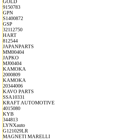
GOLD
9150783
GPN
S1400872
GSP
32112750
HART
812544
JAPANPARTS
MM00404
JAPKO
MJ00404
KAMOKA
2000809
KAMOKA
20344006
KAVO PARTS
SSA10331
KRAFT AUTOMOTIVE
4015080
KYB
344813
LYNXauto
G121029LR
MAGNETI MARELLI