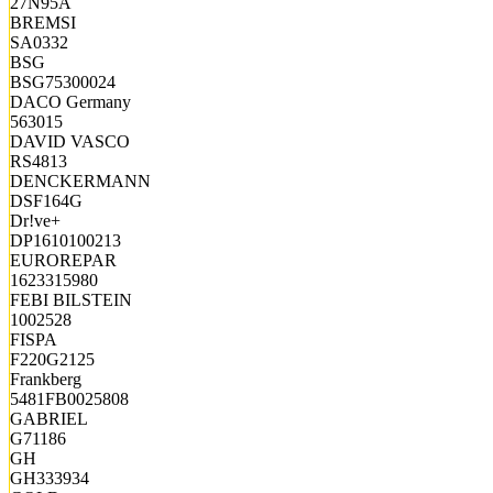
27N95A
BREMSI
SA0332
BSG
BSG75300024
DACO Germany
563015
DAVID VASCO
RS4813
DENCKERMANN
DSF164G
Dr!ve+
DP1610100213
EUROREPAR
1623315980
FEBI BILSTEIN
1002528
FISPA
F220G2125
Frankberg
5481FB0025808
GABRIEL
G71186
GH
GH333934