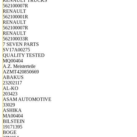
RENAULT TRUCKS
562100007R
RENAULT
562100001R
RENAULT
562100007R
RENAULT
562100033R
7 SEVEN PARTS
SV17A00275
QUALITY TESTED
MQ00404
A.Z. Meisterteile
AZMT420850669
ABAKUS
23202117
AL-KO
203423
ASAM AUTOMOTIVE
33029
ASHIKA
MA00404
BILSTEIN
19171395
BOGE