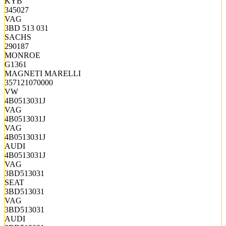
KYB
345027
VAG
3BD 513 031
SACHS
290187
MONROE
G1361
MAGNETI MARELLI
357121070000
VW
4B0513031J
VAG
4B0513031J
VAG
4B0513031J
AUDI
4B0513031J
VAG
3BD513031
SEAT
3BD513031
VAG
3BD513031
AUDI