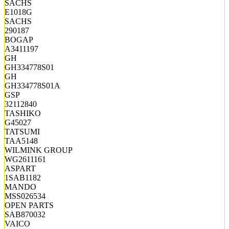
SACHS
E1018G
SACHS
290187
BOGAP
A3411197
GH
GH334778S01
GH
GH334778S01A
GSP
32112840
TASHIKO
G45027
TATSUMI
TAA5148
WILMINK GROUP
WG2611161
ASPART
1SAB1182
MANDO
MSS026534
OPEN PARTS
SAB870032
VAICO