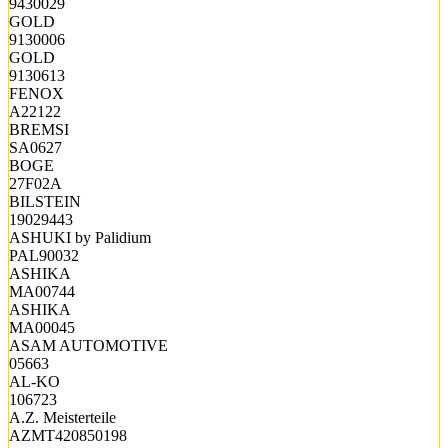
9430029
GOLD
9130006
GOLD
9130613
FENOX
A22122
BREMSI
SA0627
BOGE
27F02A
BILSTEIN
19029443
ASHUKI by Palidium
PAL90032
ASHIKA
MA00744
ASHIKA
MA00045
ASAM AUTOMOTIVE
05663
AL-KO
106723
A.Z. Meisterteile
AZMT420850198