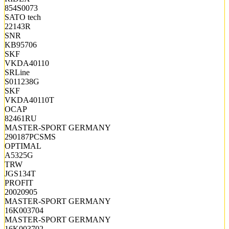
854S0073
SATO tech
22143R
SNR
KB95706
SKF
VKDA40110
SRLine
S011238G
SKF
VKDA40110T
OCAP
82461RU
MASTER-SPORT GERMANY
290187PCSMS
OPTIMAL
A5325G
TRW
JGS134T
PROFIT
20020905
MASTER-SPORT GERMANY
16K003704
MASTER-SPORT GERMANY
16K003702