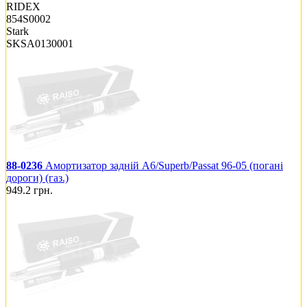
RIDEX
854S0002
Stark
SKSA0130001
88-0236
Амортизатор задній A6/Superb/Passat 96-05 (погані
дороги) (газ.)
949.2
грн.