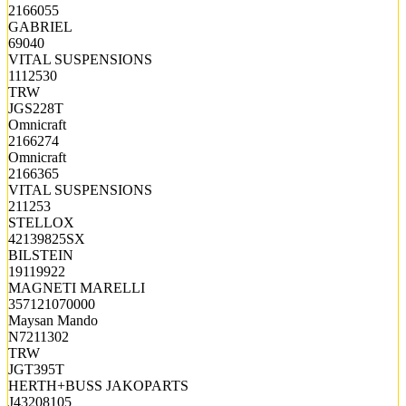
2166055
GABRIEL
69040
VITAL SUSPENSIONS
1112530
TRW
JGS228T
Omnicraft
2166274
Omnicraft
2166365
VITAL SUSPENSIONS
211253
STELLOX
42139825SX
BILSTEIN
19119922
MAGNETI MARELLI
357121070000
Maysan Mando
N7211302
TRW
JGT395T
HERTH+BUSS JAKOPARTS
J43208105