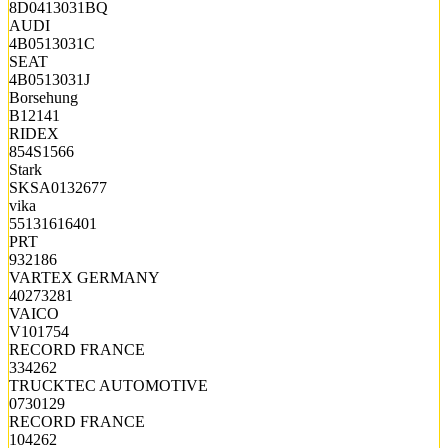
8D0413031BQ
AUDI
4B0513031C
SEAT
4B0513031J
Borsehung
B12141
RIDEX
854S1566
Stark
SKSA0132677
vika
55131616401
PRT
932186
VARTEX GERMANY
40273281
VAICO
V101754
RECORD FRANCE
334262
TRUCKTEC AUTOMOTIVE
0730129
RECORD FRANCE
104262