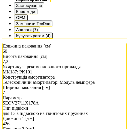
Застосування
Крос-коди
OEM
Замінники TecDoc
Аналоги (7)
Купують разом (4)
Довжина паковання [см]
60
Висота паковання [см]
7,2
№ артикула рекомендованого приладдя
MK187; PK101
Конструкція амортизатора
Телескопічний амортизатор; Модуль демпфера
Ширина паковання [см]
7
Параметр
SEOV27/11X178A
Тип підвіски
для ТЗ з підвіскою на гвинтових пружинах
Довжина 1 [мм]
426
Довжина 2 [мм]