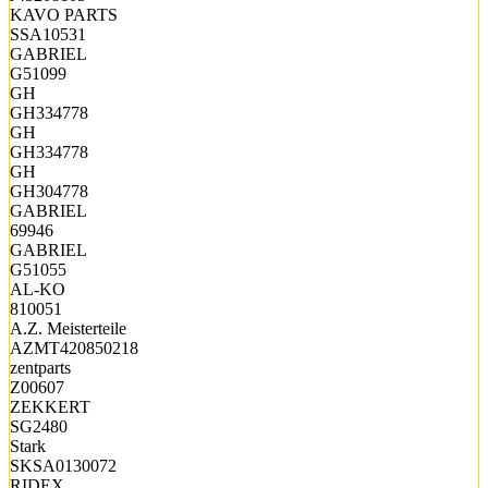
KAVO PARTS
SSA10531
GABRIEL
G51099
GH
GH334778
GH
GH334778
GH
GH304778
GABRIEL
69946
GABRIEL
G51055
AL-KO
810051
A.Z. Meisterteile
AZMT420850218
zentparts
Z00607
ZEKKERT
SG2480
Stark
SKSA0130072
RIDEX