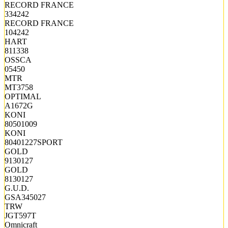
RECORD FRANCE
334242
RECORD FRANCE
104242
HART
811338
OSSCA
05450
MTR
MT3758
OPTIMAL
A1672G
KONI
80501009
KONI
80401227SPORT
GOLD
9130127
GOLD
8130127
G.U.D.
GSA345027
TRW
JGT597T
Omnicraft