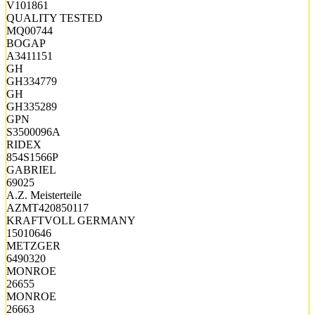
V101861
QUALITY TESTED
MQ00744
BOGAP
A3411151
GH
GH334779
GH
GH335289
GPN
S3500096A
RIDEX
854S1566P
GABRIEL
69025
A.Z. Meisterteile
AZMT420850117
KRAFTVOLL GERMANY
15010646
METZGER
6490320
MONROE
26655
MONROE
26663