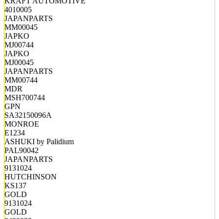
KRAFT AUTOMOTIVE
4010005
JAPANPARTS
MM00045
JAPKO
MJ00744
JAPKO
MJ00045
JAPANPARTS
MM00744
MDR
MSH700744
GPN
SA32150096A
MONROE
E1234
ASHUKI by Palidium
PAL90042
JAPANPARTS
9131024
HUTCHINSON
KS137
GOLD
9131024
GOLD