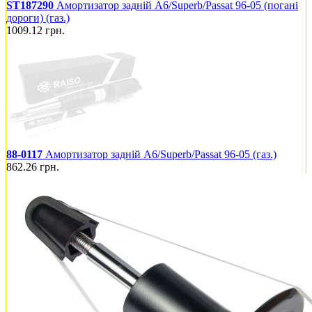
ST187290
Амортизатор задній A6/Superb/Passat 96-05 (погані
дороги) (газ.)
1009.12
грн.
88-0117
Амортизатор задній A6/Superb/Passat 96-05 (газ.)
862.26
грн.