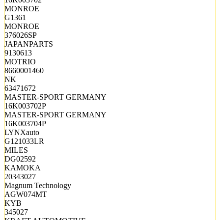
MONROE
G1361
MONROE
376026SP
JAPANPARTS
9130613
MOTRIO
8660001460
NK
63471672
MASTER-SPORT GERMANY
16K003702P
MASTER-SPORT GERMANY
16K003704P
LYNXauto
G121033LR
MILES
DG02592
KAMOKA
20343027
Magnum Technology
AGW074MT
KYB
345027