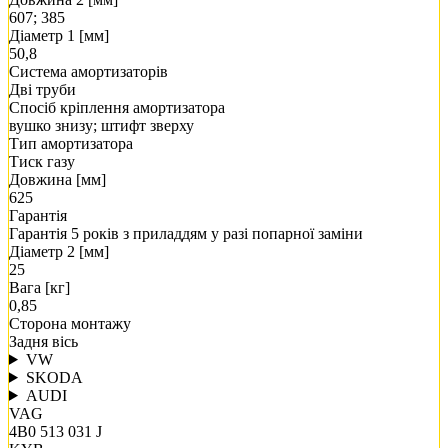
607; 385
Діаметр 1 [мм]
50,8
Система амортизаторів
Дві труби
Спосіб кріплення амортизатора
вушко знизу; штифт зверху
Тип амортизатора
Тиск газу
Довжина [мм]
625
Гарантія
Гарантія 5 років з приладдям у разі попарної заміни
Діаметр 2 [мм]
25
Вага [кг]
0,85
Сторона монтажу
Задня вісь
VW
SKODA
AUDI
VAG
4B0 513 031 J