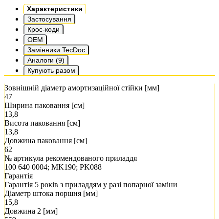
Характеристики
Застосування
Крос-коди
OEM
Замінники TecDoc
Аналоги (9)
Купують разом
Зовнішній діаметр амортизаційної стійки [мм]
47
Ширина паковання [см]
13,8
Висота паковання [см]
13,8
Довжина паковання [см]
62
№ артикула рекомендованого приладдя
100 640 0004; MK190; PK088
Гарантія
Гарантія 5 років з приладдям у разі попарної заміни
Діаметр штока поршня [мм]
15,8
Довжина 2 [мм]