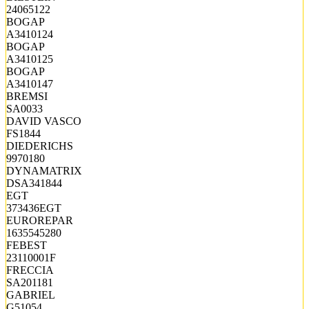
24065122
BOGAP
A3410124
BOGAP
A3410125
BOGAP
A3410147
BREMSI
SA0033
DAVID VASCO
FS1844
DIEDERICHS
9970180
DYNAMATRIX
DSA341844
EGT
373436EGT
EUROREPAR
1635545280
FEBEST
23110001F
FRECCIA
SA201181
GABRIEL
G51054