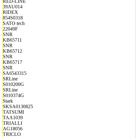
RED-LINE
39AU014
RIDEX
854S0318
SATO tech
22049F
SNR
KB65711
SNR
KB65712
SNR
KB65717
SNR
SA6543315
SRLine
S010200G
SRLine
S010374G
Stark
SKSA0130825
TATSUMI
TAA1039
TRIALLI
AG18056
TRICLO