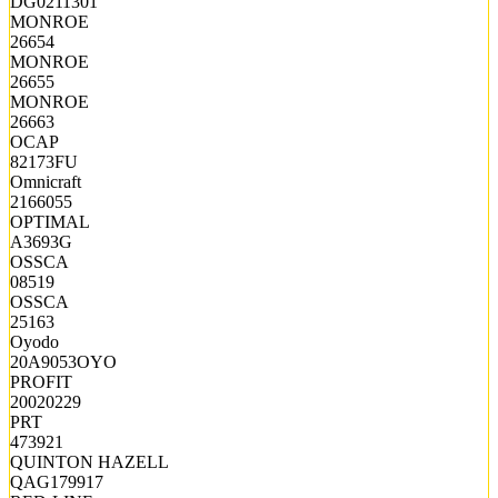
DG0211301
MONROE
26654
MONROE
26655
MONROE
26663
OCAP
82173FU
Omnicraft
2166055
OPTIMAL
A3693G
OSSCA
08519
OSSCA
25163
Oyodo
20A9053OYO
PROFIT
20020229
PRT
473921
QUINTON HAZELL
QAG179917