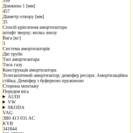
559
Довжина 1 [мм]
457
Діаметр отвору [мм]
35
Спосіб кріплення амортизатора
штифт зверху; вилка знизу
Вага [кг]
3
Система амортизаторів
Дві труби
Тип амортизатора
Тиск газу
Конструкція амортизатора
Телескопічний амортизатор; демпфер ресори; Амортизаційна
стійка; Демпфер з буферною пружиною
Сторона монтажу
Передня вісь
AUDI
VW
SKODA
VAG
3B0 413 031 AC
KYB
341844