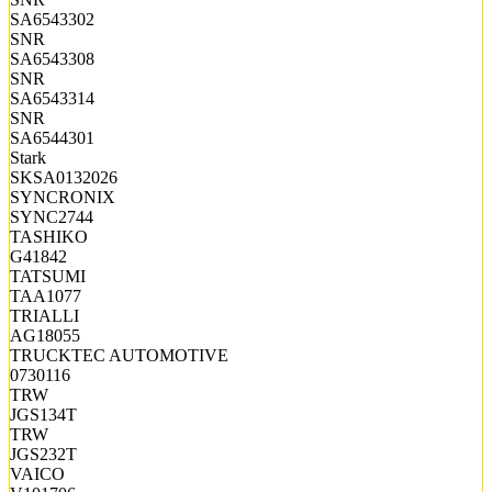
SA6543302
SNR
SA6543308
SNR
SA6543314
SNR
SA6544301
Stark
SKSA0132026
SYNCRONIX
SYNC2744
TASHIKO
G41842
TATSUMI
TAA1077
TRIALLI
AG18055
TRUCKTEC AUTOMOTIVE
0730116
TRW
JGS134T
TRW
JGS232T
VAICO