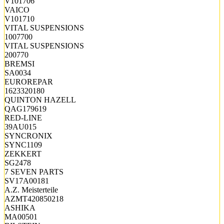
V101706
VAICO
V101710
VITAL SUSPENSIONS
1007700
VITAL SUSPENSIONS
200770
BREMSI
SA0034
EUROREPAR
1623320180
QUINTON HAZELL
QAG179619
RED-LINE
39AU015
SYNCRONIX
SYNC1109
ZEKKERT
SG2478
7 SEVEN PARTS
SV17A00181
A.Z. Meisterteile
AZMT420850218
ASHIKA
MA00501