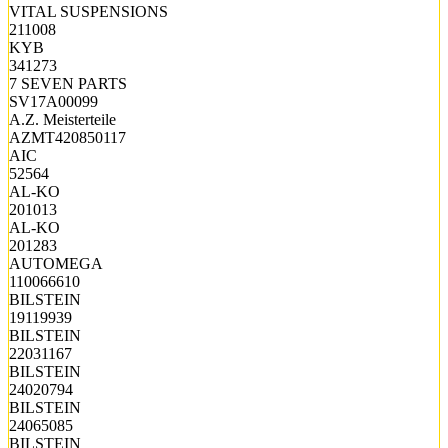
VITAL SUSPENSIONS
211008
KYB
341273
7 SEVEN PARTS
SV17A00099
A.Z. Meisterteile
AZMT420850117
AIC
52564
AL-KO
201013
AL-KO
201283
AUTOMEGA
110066610
BILSTEIN
19119939
BILSTEIN
22031167
BILSTEIN
24020794
BILSTEIN
24065085
BILSTEIN