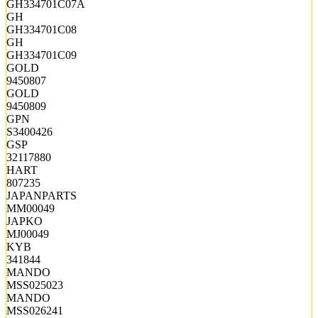
GH334701C07A
GH
GH334701C08
GH
GH334701C09
GOLD
9450807
GOLD
9450809
GPN
S3400426
GSP
32117880
HART
807235
JAPANPARTS
MM00049
JAPKO
MJ00049
KYB
341844
MANDO
MSS025023
MANDO
MSS026241