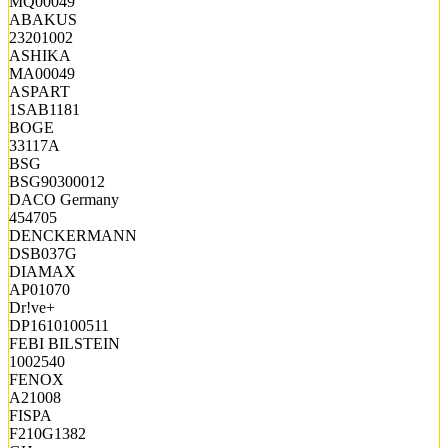
MQ00049
ABAKUS
23201002
ASHIKA
MA00049
ASPART
1SAB1181
BOGE
33117A
BSG
BSG90300012
DACO Germany
454705
DENCKERMANN
DSB037G
DIAMAX
AP01070
Dr!ve+
DP1610100511
FEBI BILSTEIN
1002540
FENOX
A21008
FISPA
F210G1382