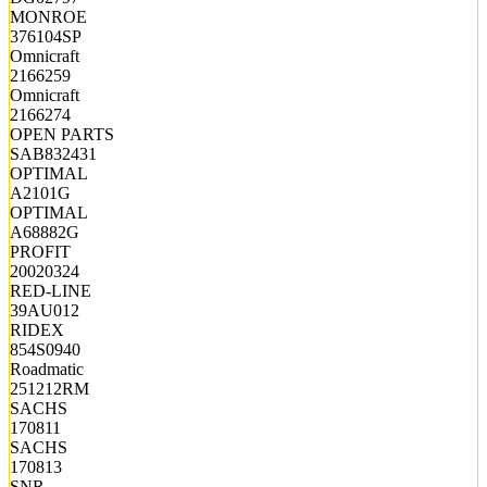
MONROE
376104SP
Omnicraft
2166259
Omnicraft
2166274
OPEN PARTS
SAB832431
OPTIMAL
A2101G
OPTIMAL
A68882G
PROFIT
20020324
RED-LINE
39AU012
RIDEX
854S0940
Roadmatic
251212RM
SACHS
170811
SACHS
170813
SNR