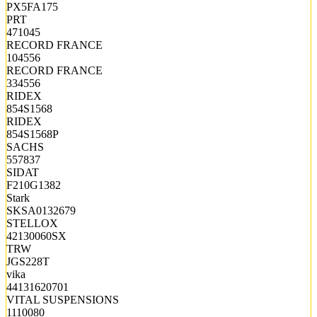
PX5FA175
PRT
471045
RECORD FRANCE
104556
RECORD FRANCE
334556
RIDEX
854S1568
RIDEX
854S1568P
SACHS
557837
SIDAT
F210G1382
Stark
SKSA0132679
STELLOX
42130060SX
TRW
JGS228T
vika
44131620701
VITAL SUSPENSIONS
1110080