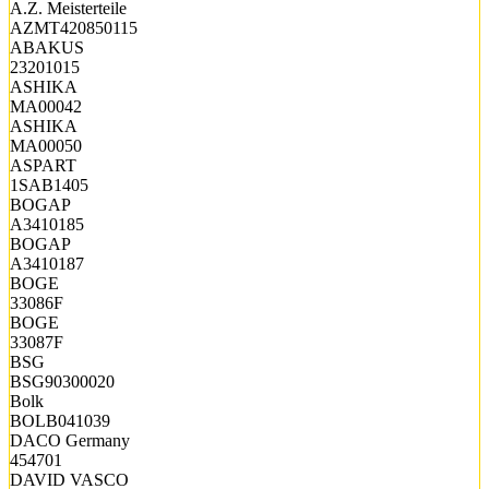
A.Z. Meisterteile
AZMT420850115
ABAKUS
23201015
ASHIKA
MA00042
ASHIKA
MA00050
ASPART
1SAB1405
BOGAP
A3410185
BOGAP
A3410187
BOGE
33086F
BOGE
33087F
BSG
BSG90300020
Bolk
BOLB041039
DACO Germany
454701
DAVID VASCO