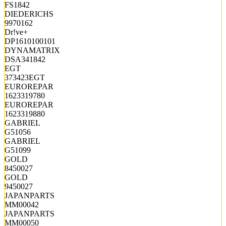
FS1842
DIEDERICHS
9970162
Dr!ve+
DP1610100101
DYNAMATRIX
DSA341842
EGT
373423EGT
EUROREPAR
1623319780
EUROREPAR
1623319880
GABRIEL
G51056
GABRIEL
G51099
GOLD
8450027
GOLD
9450027
JAPANPARTS
MM00042
JAPANPARTS
MM00050