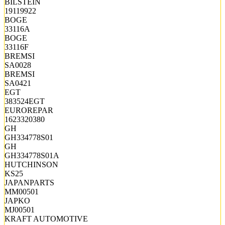
BILSTEIN
19119922
BOGE
33116A
BOGE
33116F
BREMSI
SA0028
BREMSI
SA0421
EGT
383524EGT
EUROREPAR
1623320380
GH
GH334778S01
GH
GH334778S01A
HUTCHINSON
KS25
JAPANPARTS
MM00501
JAPKO
MJ00501
KRAFT AUTOMOTIVE