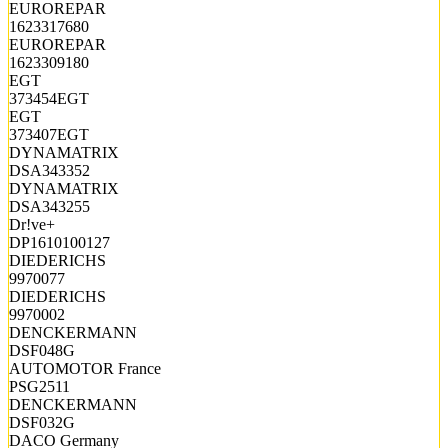
EUROREPAR
1623317680
EUROREPAR
1623309180
EGT
373454EGT
EGT
373407EGT
DYNAMATRIX
DSA343352
DYNAMATRIX
DSA343255
Dr!ve+
DP1610100127
DIEDERICHS
9970077
DIEDERICHS
9970002
DENCKERMANN
DSF048G
AUTOMOTOR France
PSG2511
DENCKERMANN
DSF032G
DACO Germany