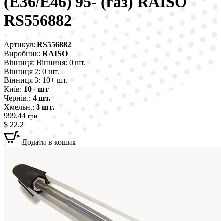
(E36/E46) 95- (газ) RAISO
RS556882
Артикул:
RS556882
Виробник:
RAISO
Вінниця:
Вінниця: 0 шт.
Вінниця 2:
0 шт.
Вінниця 3:
10+ шт.
Київ:
10+ шт
Чернів.:
4 шт.
Хмельн.:
8 шт.
999.44
грн.
$ 22.2
Додати в кошик