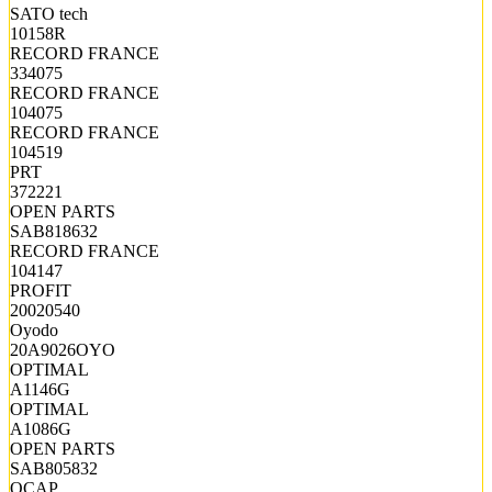
SATO tech
10158R
RECORD FRANCE
334075
RECORD FRANCE
104075
RECORD FRANCE
104519
PRT
372221
OPEN PARTS
SAB818632
RECORD FRANCE
104147
PROFIT
20020540
Oyodo
20A9026OYO
OPTIMAL
A1146G
OPTIMAL
A1086G
OPEN PARTS
SAB805832
OCAP