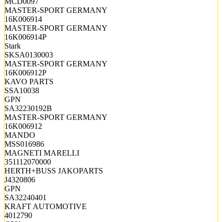
MCD0097
MASTER-SPORT GERMANY
16K006914
MASTER-SPORT GERMANY
16K006914P
Stark
SKSA0130003
MASTER-SPORT GERMANY
16K006912P
KAVO PARTS
SSA10038
GPN
SA32230192B
MASTER-SPORT GERMANY
16K006912
MANDO
MSS016986
MAGNETI MARELLI
351112070000
HERTH+BUSS JAKOPARTS
J4320806
GPN
SA32240401
KRAFT AUTOMOTIVE
4012790