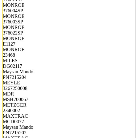
MONROE
376004SP
MONROE
376003SP
MONROE
376022SP
MONROE
E1127
MONROE
23468
MILES
DG02117
Maysan Mando
PN7215204
MEYLE
3267250008
MDR
MSH700067
METZGER
2340002
MAXTRAC
MCD0077
Maysan Mando
PN7215202