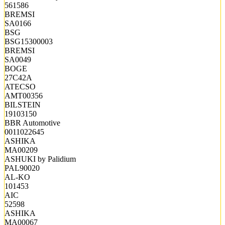
561586
BREMSI
SA0166
BSG
BSG15300003
BREMSI
SA0049
BOGE
27C42A
ATECSO
AMT00356
BILSTEIN
19103150
BBR Automotive
0011022645
ASHIKA
MA00209
ASHUKI by Palidium
PAL90020
AL-KO
101453
AIC
52598
ASHIKA
MA00067