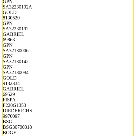
GPN
SA32230192A
GOLD
8130520
GPN
SA32230192
GABRIEL
69863
GPN
SA32130006
GPN
SA32130142
GPN
SA32130094
GOLD
9132334
GABRIEL
69529
FISPA
F220G1353
DIEDERICHS
9970097
BSG
BSG30700318
BOGE