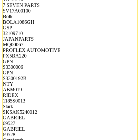
7 SEVEN PARTS
SV17A00100
Bolk
BOLA1086GH
GSP
32109710
JAPANPARTS
MQ00067
PROFLEX AUTOMOTIVE
PX5BA220
GPN
S3300006
GPN
S3300192B
NTY
ABM019
RIDEX
1185S0013
Stark
SKSAK5240012
GABRIEL
69527
GABRIEL
69528