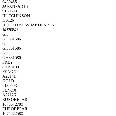
9430465
JAPANPARTS
9130603
HUTCHINSON
KS126
HERTH+BUSS JAKOPARTS
J4320845
GH
GH331586
GH
GH301586
GH
GH331586
FREY
850401301
FENOX
A22141
GOLD
9130603
FENOX
A22126
EUROREPAR
1675672780
EUROREPAR
1675672580