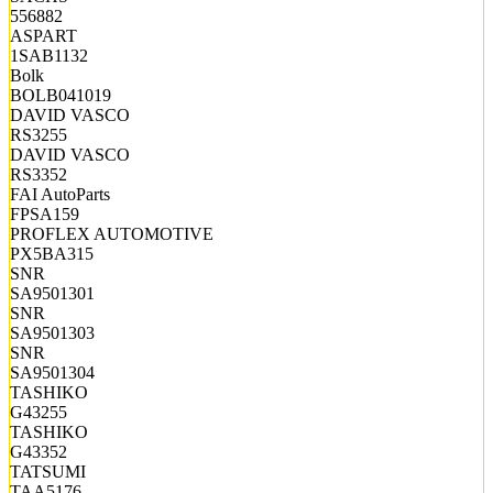
556882
ASPART
1SAB1132
Bolk
BOLB041019
DAVID VASCO
RS3255
DAVID VASCO
RS3352
FAI AutoParts
FPSA159
PROFLEX AUTOMOTIVE
PX5BA315
SNR
SA9501301
SNR
SA9501303
SNR
SA9501304
TASHIKO
G43255
TASHIKO
G43352
TATSUMI
TAA5176