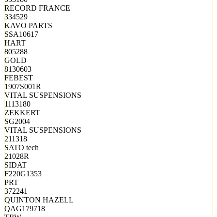
RECORD FRANCE
334529
KAVO PARTS
SSA10617
HART
805288
GOLD
8130603
FEBEST
1907S001R
VITAL SUSPENSIONS
1113180
ZEKKERT
SG2004
VITAL SUSPENSIONS
211318
SATO tech
21028R
SIDAT
F220G1353
PRT
372241
QUINTON HAZELL
QAG179718