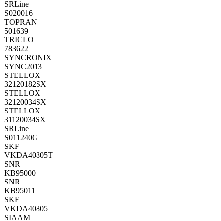
SRLine
S020016
TOPRAN
501639
TRICLO
783622
SYNCRONIX
SYNC2013
STELLOX
32120182SX
STELLOX
32120034SX
STELLOX
31120034SX
SRLine
S011240G
SKF
VKDA40805T
SNR
KB95000
SNR
KB95011
SKF
VKDA40805
SIAAM