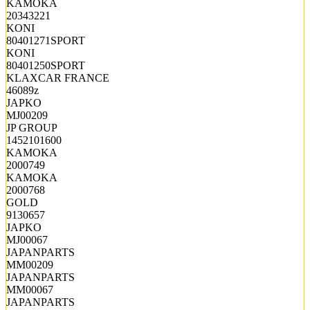
KAMOKA
20343221
KONI
80401271SPORT
KONI
80401250SPORT
KLAXCAR FRANCE
46089z
JAPKO
MJ00209
JP GROUP
1452101600
KAMOKA
2000749
KAMOKA
2000768
GOLD
9130657
JAPKO
MJ00067
JAPANPARTS
MM00209
JAPANPARTS
MM00067
JAPANPARTS