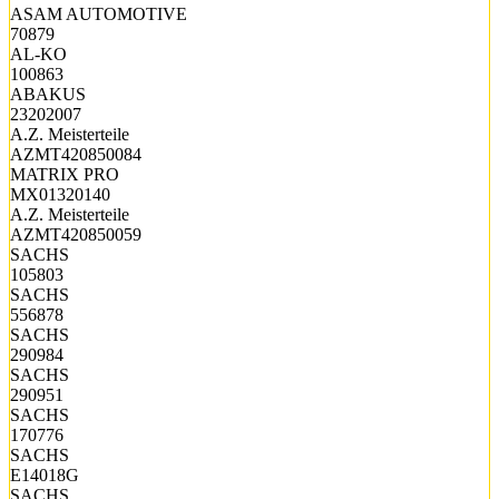
ASAM AUTOMOTIVE
70879
AL-KO
100863
ABAKUS
23202007
A.Z. Meisterteile
AZMT420850084
MATRIX PRO
MX01320140
A.Z. Meisterteile
AZMT420850059
SACHS
105803
SACHS
556878
SACHS
290984
SACHS
290951
SACHS
170776
SACHS
E14018G
SACHS