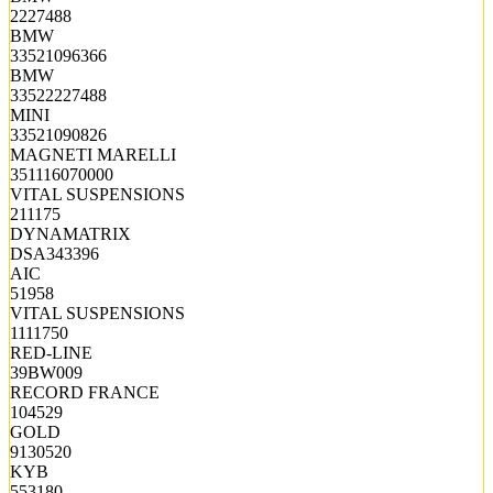
2227488
BMW
33521096366
BMW
33522227488
MINI
33521090826
MAGNETI MARELLI
351116070000
VITAL SUSPENSIONS
211175
DYNAMATRIX
DSA343396
AIC
51958
VITAL SUSPENSIONS
1111750
RED-LINE
39BW009
RECORD FRANCE
104529
GOLD
9130520
KYB
553180