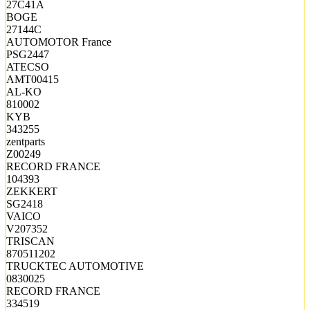
27C41A
BOGE
27144C
AUTOMOTOR France
PSG2447
ATECSO
AMT00415
AL-KO
810002
KYB
343255
zentparts
Z00249
RECORD FRANCE
104393
ZEKKERT
SG2418
VAICO
V207352
TRISCAN
870511202
TRUCKTEC AUTOMOTIVE
0830025
RECORD FRANCE
334519