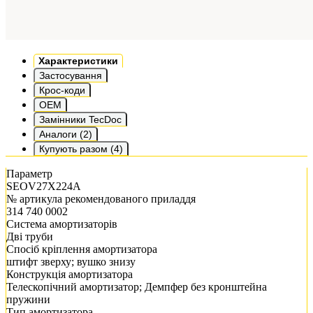
Характеристики
Застосування
Крос-коди
OEM
Замінники TecDoc
Аналоги (2)
Купують разом (4)
Параметр
SEOV27X224A
№ артикула рекомендованого приладдя
314 740 0002
Система амортизаторів
Дві труби
Спосіб кріплення амортизатора
штифт зверху; вушко знизу
Конструкція амортизатора
Телескопічний амортизатор; Демпфер без кронштейна
пружини
Тип амортизатора