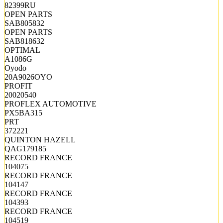
82399RU
OPEN PARTS
SAB805832
OPEN PARTS
SAB818632
OPTIMAL
A1086G
Oyodo
20A9026OYO
PROFIT
20020540
PROFLEX AUTOMOTIVE
PX5BA315
PRT
372221
QUINTON HAZELL
QAG179185
RECORD FRANCE
104075
RECORD FRANCE
104147
RECORD FRANCE
104393
RECORD FRANCE
104519