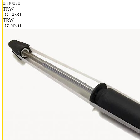
0830070
TRW
JGT438T
TRW
JGT439T