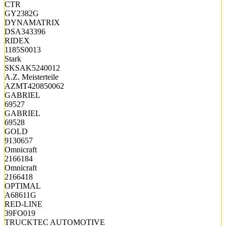
CTR
GY2382G
DYNAMATRIX
DSA343396
RIDEX
1185S0013
Stark
SKSAK5240012
A.Z. Meisterteile
AZMT420850062
GABRIEL
69527
GABRIEL
69528
GOLD
9130657
Omnicraft
2166184
Omnicraft
2166418
OPTIMAL
A68611G
RED-LINE
39FO019
TRUCKTEC AUTOMOTIVE