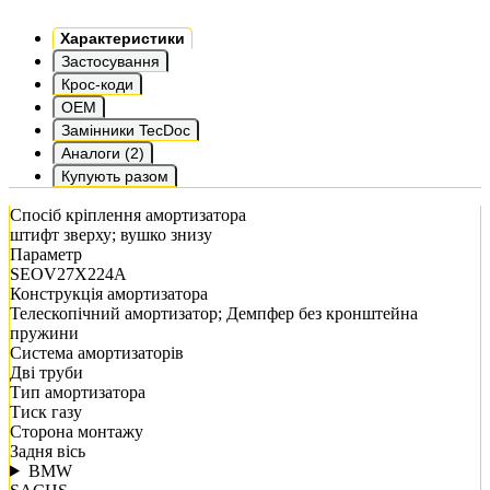
Характеристики
Застосування
Крос-коди
OEM
Замінники TecDoc
Аналоги (2)
Купують разом
Спосіб кріплення амортизатора
штифт зверху; вушко знизу
Параметр
SEOV27X224A
Конструкція амортизатора
Телескопічний амортизатор; Демпфер без кронштейна
пружини
Система амортизаторів
Дві труби
Тип амортизатора
Тиск газу
Сторона монтажу
Задня вісь
BMW