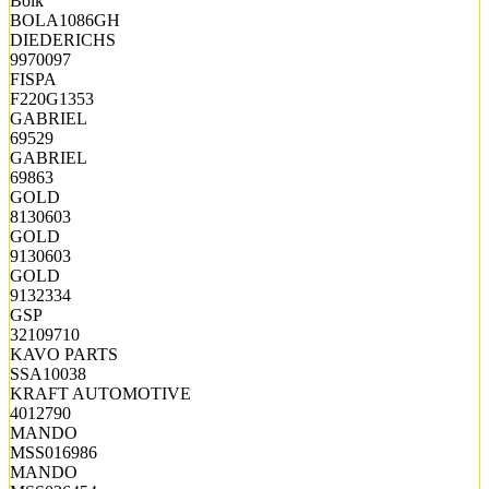
Bolk
BOLA1086GH
DIEDERICHS
9970097
FISPA
F220G1353
GABRIEL
69529
GABRIEL
69863
GOLD
8130603
GOLD
9130603
GOLD
9132334
GSP
32109710
KAVO PARTS
SSA10038
KRAFT AUTOMOTIVE
4012790
MANDO
MSS016986
MANDO