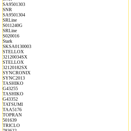
SA9501303
SNR
SA9501304
SRLine
S011240G
SRLine
S020016
Stark
SKSA0130003
STELLOX
32120034SX
STELLOX
32120182SX
SYNCRONIX
SYNC2013
TASHIKO
G43255
TASHIKO
G43352
TATSUMI
TAA5176
TOPRAN
501639
TRICLO
783622