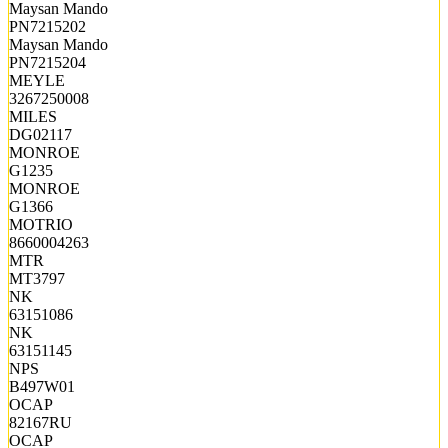
Maysan Mando
PN7215202
Maysan Mando
PN7215204
MEYLE
3267250008
MILES
DG02117
MONROE
G1235
MONROE
G1366
MOTRIO
8660004263
MTR
MT3797
NK
63151086
NK
63151145
NPS
B497W01
OCAP
82167RU
OCAP