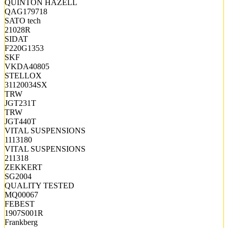
QUINTON HAZELL
QAG179718
SATO tech
21028R
SIDAT
F220G1353
SKF
VKDA40805
STELLOX
31120034SX
TRW
JGT231T
TRW
JGT440T
VITAL SUSPENSIONS
1113180
VITAL SUSPENSIONS
211318
ZEKKERT
SG2004
QUALITY TESTED
MQ00067
FEBEST
1907S001R
Frankberg