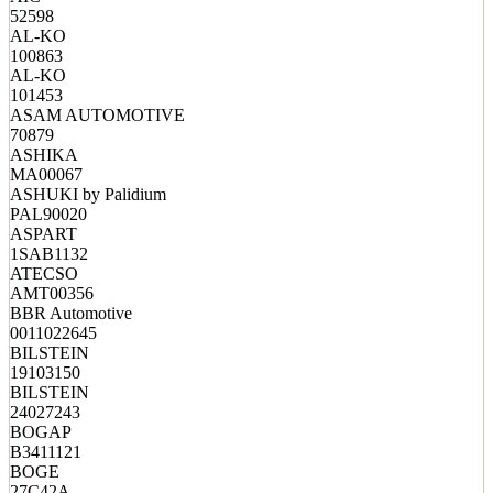
52598
AL-KO
100863
AL-KO
101453
ASAM AUTOMOTIVE
70879
ASHIKA
MA00067
ASHUKI by Palidium
PAL90020
ASPART
1SAB1132
ATECSO
AMT00356
BBR Automotive
0011022645
BILSTEIN
19103150
BILSTEIN
24027243
BOGAP
B3411121
BOGE
27C42A