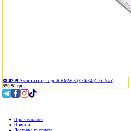
88-0209
Амортизатор задній BMW 3 (E36/E46) 95- (газ)
850.88
грн.
0 800 300 475
Про компанію
Новини
Доставка та оплата