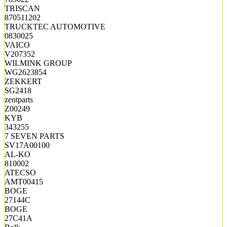
TRISCAN
870511202
TRUCKTEC AUTOMOTIVE
0830025
VAICO
V207352
WILMINK GROUP
WG2623854
ZEKKERT
SG2418
zentparts
Z00249
KYB
343255
7 SEVEN PARTS
SV17A00100
AL-KO
810002
ATECSO
AMT00415
BOGE
27144C
BOGE
27C41A