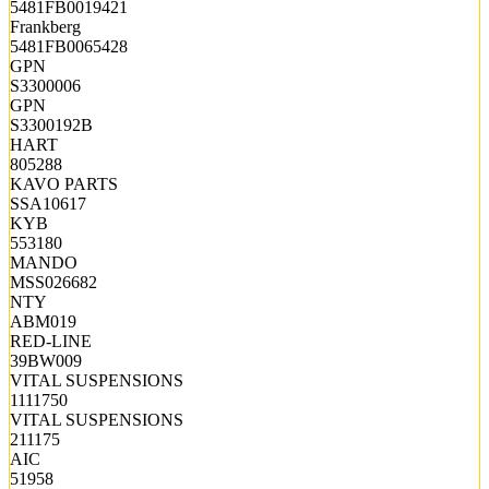
5481FB0019421
Frankberg
5481FB0065428
GPN
S3300006
GPN
S3300192B
HART
805288
KAVO PARTS
SSA10617
KYB
553180
MANDO
MSS026682
NTY
ABM019
RED-LINE
39BW009
VITAL SUSPENSIONS
1111750
VITAL SUSPENSIONS
211175
AIC
51958