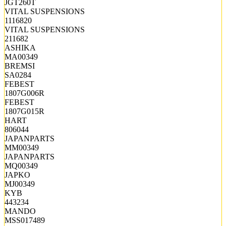
JGT260T
VITAL SUSPENSIONS
1116820
VITAL SUSPENSIONS
211682
ASHIKA
MA00349
BREMSI
SA0284
FEBEST
1807G006R
FEBEST
1807G015R
HART
806044
JAPANPARTS
MM00349
JAPANPARTS
MQ00349
JAPKO
MJ00349
KYB
443234
MANDO
MSS017489