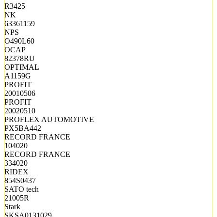
R3425
NK
63361159
NPS
O490L60
OCAP
82378RU
OPTIMAL
A1159G
PROFIT
20010506
PROFIT
20020510
PROFLEX AUTOMOTIVE
PX5BA442
RECORD FRANCE
104020
RECORD FRANCE
334020
RIDEX
854S0437
SATO tech
21005R
Stark
SKSA0131029