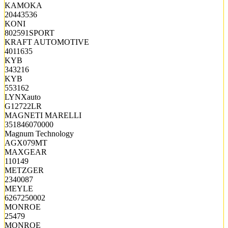
KAMOKA
20443536
KONI
802591SPORT
KRAFT AUTOMOTIVE
4011635
KYB
343216
KYB
553162
LYNXauto
G12722LR
MAGNETI MARELLI
351846070000
Magnum Technology
AGX079MT
MAXGEAR
110149
METZGER
2340087
MEYLE
6267250002
MONROE
25479
MONROE