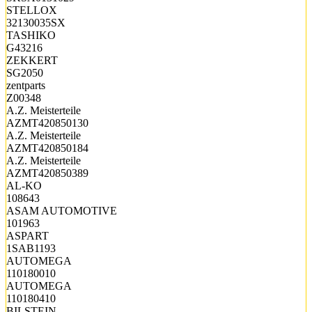
STELLOX
32130035SX
TASHIKO
G43216
ZEKKERT
SG2050
zentparts
Z00348
A.Z. Meisterteile
AZMT420850130
A.Z. Meisterteile
AZMT420850184
A.Z. Meisterteile
AZMT420850389
AL-KO
108643
ASAM AUTOMOTIVE
101963
ASPART
1SAB1193
AUTOMEGA
110180010
AUTOMEGA
110180410
BILSTEIN