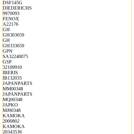
DSF145G
DIEDERICHS
9970093
FENOX
A22176
GH
GH303659
GH
GH333659
GPN
SA32240075
GSP
32109910
IBERIS
IB132035
JAPANPARTS
MM00348
JAPANPARTS
MQ00348
JAPKO
MJ00348
KAMOKA
2000802
KAMOKA
20343536