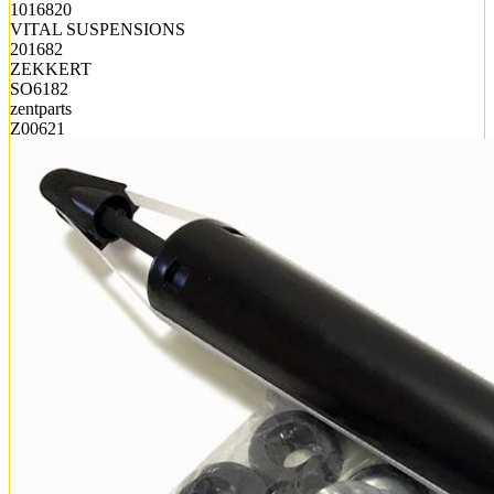
1016820
VITAL SUSPENSIONS
201682
ZEKKERT
SO6182
zentparts
Z00621