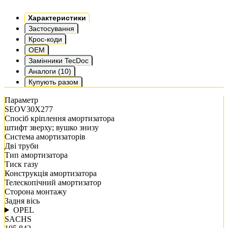
Характеристики
Застосування
Крос-коди
OEM
Замінники TecDoc
Аналоги (10)
Купують разом
Параметр
SEOV30X277
Спосіб кріплення амортизатора
штифт зверху; вушко знизу
Система амортизаторів
Дві труби
Тип амортизатора
Тиск газу
Конструкція амортизатора
Телескопічний амортизатор
Сторона монтажу
Задня вісь
OPEL
SACHS