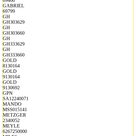
69460
GABRIEL
69799
GH
GH303629
GH
GH303660
GH
GH333629
GH
GH333660
GOLD
8130164
GOLD
9130164
GOLD
9130692
GPN
SA12240071
MANDO
MSS015141
METZGER
2340052
MEYLE
6267250000