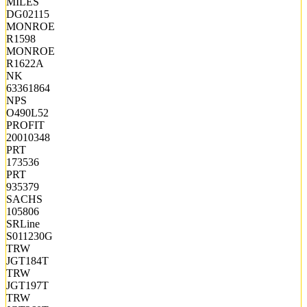
MILES
DG02115
MONROE
R1598
MONROE
R1622A
NK
63361864
NPS
O490L52
PROFIT
20010348
PRT
173536
PRT
935379
SACHS
105806
SRLine
S011230G
TRW
JGT184T
TRW
JGT197T
TRW