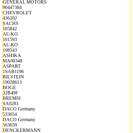
GENERAL MOTORS
90447384
CHEVROLET
436202
SACHS
105842
AL-KO
101593
AL-KO
108543
ASHIKA
MA00348
ASPART
1SAB1196
BILSTEIN
19028613
BOGE
32B49F
BREMSI
SA0283
DACO Germany
533654
DACO Germany
563659
DENCKERMANN