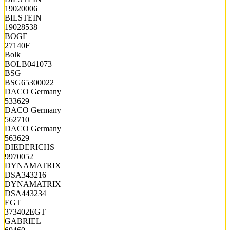
19020006
BILSTEIN
19028538
BOGE
27140F
Bolk
BOLB041073
BSG
BSG65300022
DACO Germany
533629
DACO Germany
562710
DACO Germany
563629
DIEDERICHS
9970052
DYNAMATRIX
DSA343216
DYNAMATRIX
DSA443234
EGT
373402EGT
GABRIEL