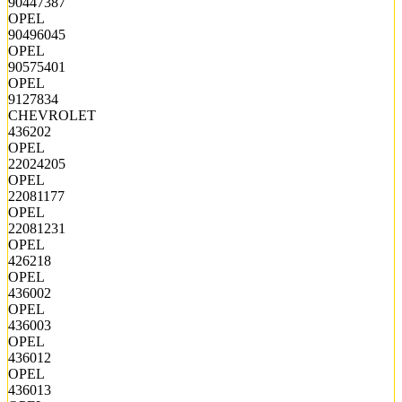
90447387
OPEL
90496045
OPEL
90575401
OPEL
9127834
CHEVROLET
436202
OPEL
22024205
OPEL
22081177
OPEL
22081231
OPEL
426218
OPEL
436002
OPEL
436003
OPEL
436012
OPEL
436013