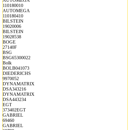
AUTOMEGA
110180010
AUTOMEGA
110180410
BILSTEIN
19020006
BILSTEIN
19028538
BOGE
27140F
BSG
BSG65300022
Bolk
BOLB041073
DIEDERICHS
9970052
DYNAMATRIX
DSA343216
DYNAMATRIX
DSA443234
EGT
373402EGT
GABRIEL
69460
GABRIEL