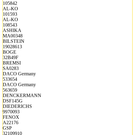
105842
AL-KO
101593
AL-KO
108543
ASHIKA
MA00348
BILSTEIN
19028613
BOGE
32B49F
BREMSI
SA0283
DACO Germany
533654
DACO Germany
563659
DENCKERMANN
DSF145G
DIEDERICHS
9970093
FENOX
A22176
GSP
32109910