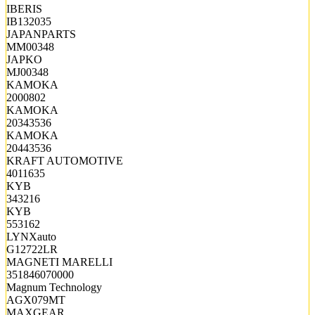
IBERIS
IB132035
JAPANPARTS
MM00348
JAPKO
MJ00348
KAMOKA
2000802
KAMOKA
20343536
KAMOKA
20443536
KRAFT AUTOMOTIVE
4011635
KYB
343216
KYB
553162
LYNXauto
G12722LR
MAGNETI MARELLI
351846070000
Magnum Technology
AGX079MT
MAXGEAR