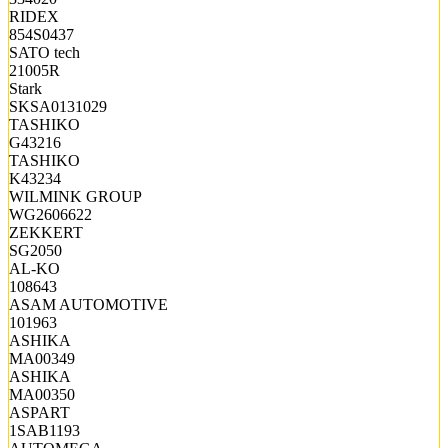
RIDEX
854S0437
SATO tech
21005R
Stark
SKSA0131029
TASHIKO
G43216
TASHIKO
K43234
WILMINK GROUP
WG2606622
ZEKKERT
SG2050
AL-KO
108643
ASAM AUTOMOTIVE
101963
ASHIKA
MA00349
ASHIKA
MA00350
ASPART
1SAB1193