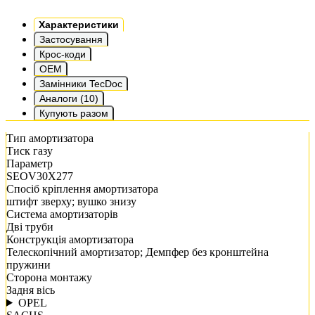
Характеристики
Застосування
Крос-коди
OEM
Замінники TecDoc
Аналоги (10)
Купують разом
Тип амортизатора
Тиск газу
Параметр
SEOV30X277
Спосіб кріплення амортизатора
штифт зверху; вушко знизу
Система амортизаторів
Дві труби
Конструкція амортизатора
Телескопічний амортизатор; Демпфер без кронштейна
пружини
Сторона монтажу
Задня вісь
OPEL