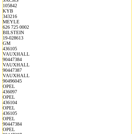
SACHS
105842
KYB
343216
MEYLE
626 725 0002
BILSTEIN
19-028613
GM
436105
VAUXHALL
90447384
VAUXHALL
90447387
VAUXHALL
90496045
OPEL
436097
OPEL
436104
OPEL
436105
OPEL
90447384
OPEL