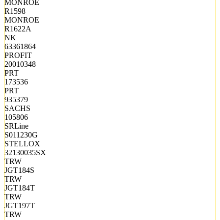
MONROE
R1598
MONROE
R1622A
NK
63361864
PROFIT
20010348
PRT
173536
PRT
935379
SACHS
105806
SRLine
S011230G
STELLOX
32130035SX
TRW
JGT184S
TRW
JGT184T
TRW
JGT197T
TRW