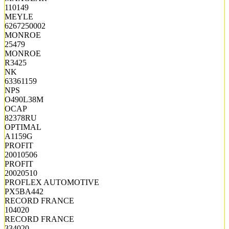
110149
MEYLE
6267250002
MONROE
25479
MONROE
R3425
NK
63361159
NPS
O490L38M
OCAP
82378RU
OPTIMAL
A1159G
PROFIT
20010506
PROFIT
20020510
PROFLEX AUTOMOTIVE
PX5BA442
RECORD FRANCE
104020
RECORD FRANCE
334020