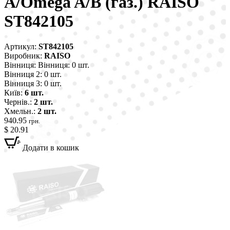
A/Omega A/B (газ.) RAISO
ST842105
Артикул:
ST842105
Виробник:
RAISO
Вінниця:
Вінниця: 0 шт.
Вінниця 2:
0 шт.
Вінниця 3:
0 шт.
Київ:
6 шт.
Чернів.:
2 шт.
Хмельн.:
2 шт.
940.95
грн.
$ 20.91
Додати в кошик