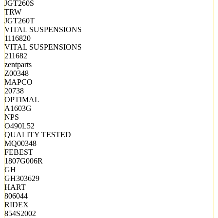
JGT260S
TRW
JGT260T
VITAL SUSPENSIONS
1116820
VITAL SUSPENSIONS
211682
zentparts
Z00348
MAPCO
20738
OPTIMAL
A1603G
NPS
O490L52
QUALITY TESTED
MQ00348
FEBEST
1807G006R
GH
GH303629
HART
806044
RIDEX
854S2002