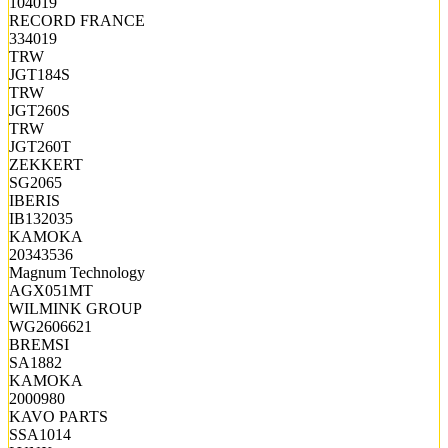
104019
RECORD FRANCE
334019
TRW
JGT184S
TRW
JGT260S
TRW
JGT260T
ZEKKERT
SG2065
IBERIS
IB132035
KAMOKA
20343536
Magnum Technology
AGX051MT
WILMINK GROUP
WG2606621
BREMSI
SA1882
KAMOKA
2000980
KAVO PARTS
SSA1014