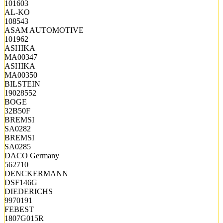
101603
AL-KO
108543
ASAM AUTOMOTIVE
101962
ASHIKA
MA00347
ASHIKA
MA00350
BILSTEIN
19028552
BOGE
32B50F
BREMSI
SA0282
BREMSI
SA0285
DACO Germany
562710
DENCKERMANN
DSF146G
DIEDERICHS
9970191
FEBEST
1807G015R