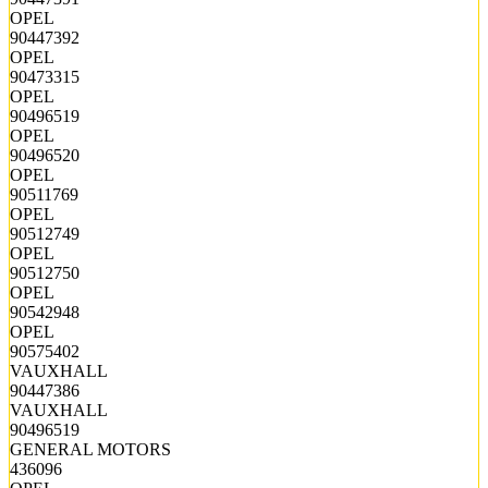
OPEL
90447392
OPEL
90473315
OPEL
90496519
OPEL
90496520
OPEL
90511769
OPEL
90512749
OPEL
90512750
OPEL
90542948
OPEL
90575402
VAUXHALL
90447386
VAUXHALL
90496519
GENERAL MOTORS
436096