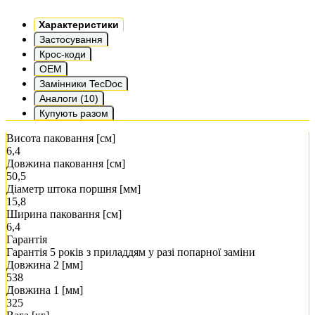
Характеристики
Застосування
Крос-коди
OEM
Замінники TecDoc
Аналоги (10)
Купують разом
Висота паковання [см]
6,4
Довжина паковання [см]
50,5
Діаметр штока поршня [мм]
15,8
Ширина паковання [см]
6,4
Гарантія
Гарантія 5 років з приладдям у разі попарної заміни
Довжина 2 [мм]
538
Довжина 1 [мм]
325