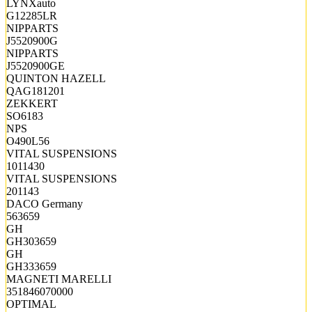
LYNXauto
G12285LR
NIPPARTS
J5520900G
NIPPARTS
J5520900GE
QUINTON HAZELL
QAG181201
ZEKKERT
SO6183
NPS
O490L56
VITAL SUSPENSIONS
1011430
VITAL SUSPENSIONS
201143
DACO Germany
563659
GH
GH303659
GH
GH333659
MAGNETI MARELLI
351846070000
OPTIMAL