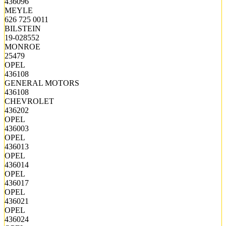
436096
MEYLE
626 725 0011
BILSTEIN
19-028552
MONROE
25479
OPEL
436108
GENERAL MOTORS
436108
CHEVROLET
436202
OPEL
436003
OPEL
436013
OPEL
436014
OPEL
436017
OPEL
436021
OPEL
436024