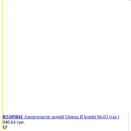
RS105841
Амортизатор задній Omega B kombi 94-03 (газ.)
940.64
грн.