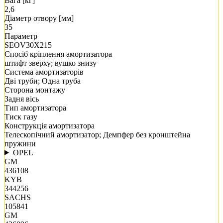
Вага [кг]
2,6
Діаметр отвору [мм]
35
Параметр
SEOV30X215
Спосіб кріплення амортизатора
штифт зверху; вушко знизу
Система амортизаторів
Дві труби; Одна труба
Сторона монтажу
Задня вісь
Тип амортизатора
Тиск газу
Конструкція амортизатора
Телескопічний амортизатор; Демпфер без кронштейна
пружини
OPEL
GM
436108
KYB
344256
SACHS
105841
GM