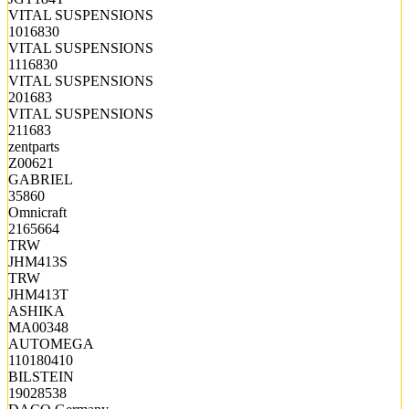
VITAL SUSPENSIONS
1016830
VITAL SUSPENSIONS
1116830
VITAL SUSPENSIONS
201683
VITAL SUSPENSIONS
211683
zentparts
Z00621
GABRIEL
35860
Omnicraft
2165664
TRW
JHM413S
TRW
JHM413T
ASHIKA
MA00348
AUTOMEGA
110180410
BILSTEIN
19028538