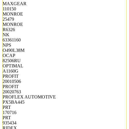
MAXGEAR
110150
MONROE
25479
MONROE
R6326
NK
63361160
NPS
O490L38M
OCAP
82506RU
OPTIMAL
A1160G
PROFIT
20010506
PROFIT
20020763
PROFLEX AUTOMOTIVE
PX5BA445
PRT
170716
PRT
935434
RIDEX