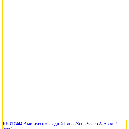
RS317444
Амортизатор задній Lanos/Sens/Vectra A/Astra F
(газ.)