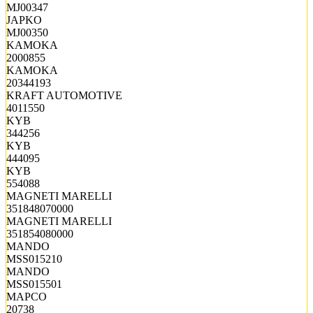
MJ00347
JAPKO
MJ00350
KAMOKA
2000855
KAMOKA
20344193
KRAFT AUTOMOTIVE
4011550
KYB
344256
KYB
444095
KYB
554088
MAGNETI MARELLI
351848070000
MAGNETI MARELLI
351854080000
MANDO
MSS015210
MANDO
MSS015501
MAPCO
20738