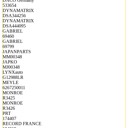
DACO Germany
533654
DYNAMATRIX
DSA344256
DYNAMATRIX
DSA444095
GABRIEL
69460
GABRIEL
69799
JAPANPARTS
MM00348
JAPKO
MJ00348
LYNXauto
G12988LR
MEYLE
6267250011
MONROE
R3425
MONROE
R3426
PRT
174407
RECORD FRANCE