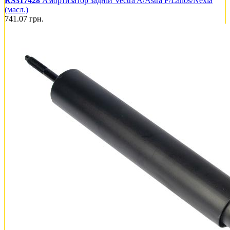
RS317428
Амортизатор задній Vectra A/Astra F/Lanos/Nexia
(масл.)
741.07
грн.