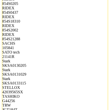
854S0205
RIDEX
854S0437
RIDEX
854S18310
RIDEX
854S2002
RIDEX
854S21288
SACHS
105841
SATO tech
21141R
Stark
SKSA0130205
Stark
SKSA0131029
Stark
SKSA0133115
STELLOX
42039565SX
TASHIKO
G44256
TRW
JGT184T