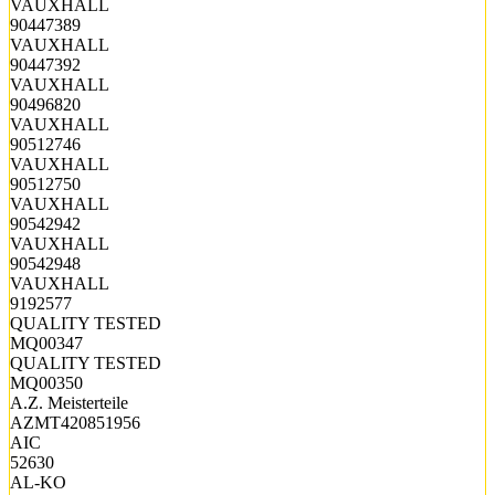
VAUXHALL
90447389
VAUXHALL
90447392
VAUXHALL
90496820
VAUXHALL
90512746
VAUXHALL
90512750
VAUXHALL
90542942
VAUXHALL
90542948
VAUXHALL
9192577
QUALITY TESTED
MQ00347
QUALITY TESTED
MQ00350
A.Z. Meisterteile
AZMT420851956
AIC
52630
AL-KO