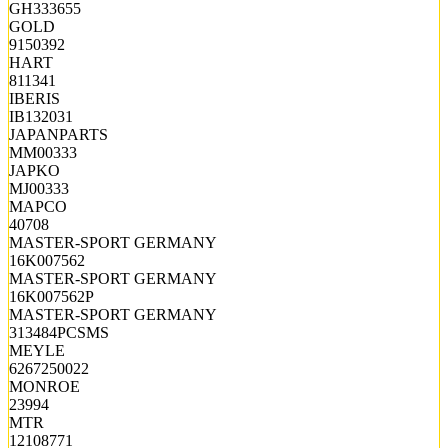
GH333655
GOLD
9150392
HART
811341
IBERIS
IB132031
JAPANPARTS
MM00333
JAPKO
MJ00333
MAPCO
40708
MASTER-SPORT GERMANY
16K007562
MASTER-SPORT GERMANY
16K007562P
MASTER-SPORT GERMANY
313484PCSMS
MEYLE
6267250022
MONROE
23994
MTR
12108771