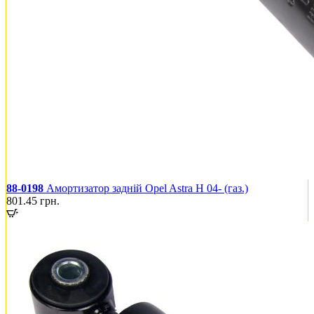
88-0198
Амортизатор задній Opel Astra H 04- (газ.)
801.45
грн.