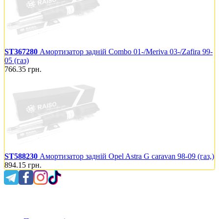
ST367280
Амортизатор задній Combo 01-/Meriva 03-/Zafira 99-
05 (газ)
766.35
грн.
ST588230
Амортизатор задній Opel Astra G caravan 98-09 (газ,)
894.15
грн.
0 800 300 475