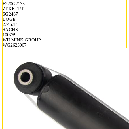
F220G2133
ZEKKERT
SG2467
BOGE
27467F
SACHS
100759
WILMINK GROUP
WG2623967