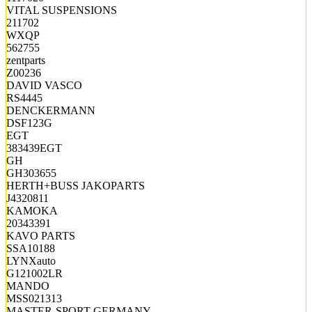
VITAL SUSPENSIONS
211702
WXQP
562755
zentparts
Z00236
DAVID VASCO
RS4445
DENCKERMANN
DSF123G
EGT
383439EGT
GH
GH303655
HERTH+BUSS JAKOPARTS
J4320811
KAMOKA
20343391
KAVO PARTS
SSA10188
LYNXauto
G121002LR
MANDO
MSS021313
MASTER-SPORT GERMANY