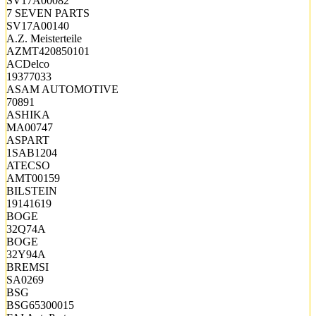
SV17A00082
7 SEVEN PARTS
SV17A00140
A.Z. Meisterteile
AZMT420850101
ACDelco
19377033
ASAM AUTOMOTIVE
70891
ASHIKA
MA00747
ASPART
1SAB1204
ATECSO
AMT00159
BILSTEIN
19141619
BOGE
32Q74A
BOGE
32Y94A
BREMSI
SA0269
BSG
BSG65300015