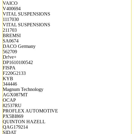
VAICO
V400694
VITAL SUSPENSIONS
1117030
VITAL SUSPENSIONS
211703
BREMSI
SA0674
DACO Germany
562709
Dr!ve+
DP1610100542
FISPA
F220G2133
KYB
344446
Magnum Technology
AGX087MT
OCAP
82537RU
PROFLEX AUTOMOTIVE
PX5BI869
QUINTON HAZELL
QAG179214
SIDAT