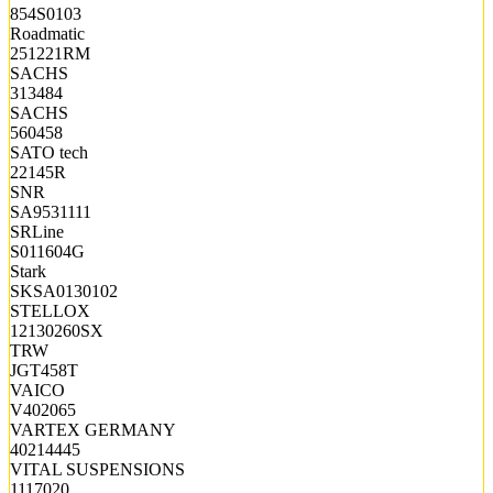
854S0103
Roadmatic
251221RM
SACHS
313484
SACHS
560458
SATO tech
22145R
SNR
SA9531111
SRLine
S011604G
Stark
SKSA0130102
STELLOX
12130260SX
TRW
JGT458T
VAICO
V402065
VARTEX GERMANY
40214445
VITAL SUSPENSIONS
1117020