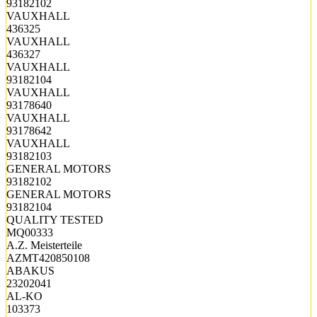
93182102
VAUXHALL
436325
VAUXHALL
436327
VAUXHALL
93182104
VAUXHALL
93178640
VAUXHALL
93178642
VAUXHALL
93182103
GENERAL MOTORS
93182102
GENERAL MOTORS
93182104
QUALITY TESTED
MQ00333
A.Z. Meisterteile
AZMT420850108
ABAKUS
23202041
AL-KO
103373