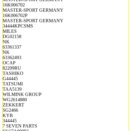
16K006702
MASTER-SPORT GERMANY
16K006702P
MASTER-SPORT GERMANY
34444KPCSMS
MILES
DG02158
NK
63361337
NK
63362493
OCAP
82209RU
TASHIKO
G44445
TATSUMI
TAA5139
WILMINK GROUP
WG2614880
ZEKKERT
SG2466
KYB
344445
7 SEVEN PARTS