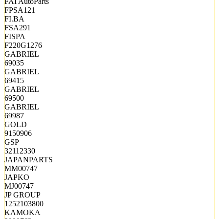
FAI AutoParts
FPSA121
FI.BA
FSA291
FISPA
F220G1276
GABRIEL
69035
GABRIEL
69415
GABRIEL
69500
GABRIEL
69987
GOLD
9150906
GSP
32112330
JAPANPARTS
MM00747
JAPKO
MJ00747
JP GROUP
1252103800
KAMOKA