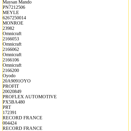
Maysan Mando
PN7212506
MEYLE
6267250014
MONROE
23982
Omnicraft
2166053
Omnicraft
2166062
Omnicraft
2166106
Omnicraft
2166200
Oyodo
20A9091OYO
PROFIT
20020849
PROFLEX AUTOMOTIVE
PX5BA480
PRT
172391
RECORD FRANCE
004424
RECORD FRANCE