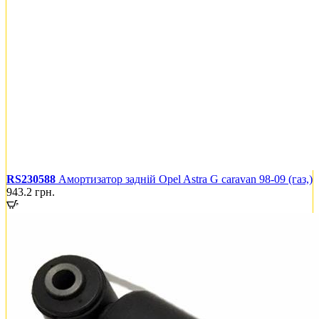
RS230588
Амортизатор задній Opel Astra G caravan 98-09 (газ,)
943.2
грн.