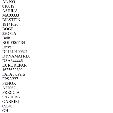
AL-KO
810019
ASHIKA
MA00333
BILSTEIN
19141626
BOGE
32Q75A
Bolk
BOLE061134
Dr!ve+
DP1610100521
DYNAMATRIX
DSA344446
EUROREPAR
1675672380
FAI AutoParts
FPSA337
FENOX
A22062
FRECCIA
SA201046
GABRIEL
69540
GH