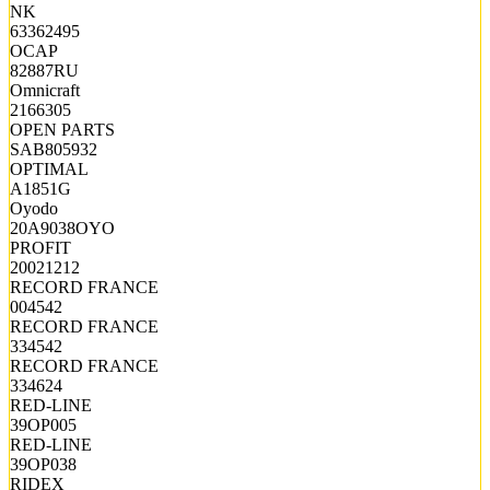
NK
63362495
OCAP
82887RU
Omnicraft
2166305
OPEN PARTS
SAB805932
OPTIMAL
A1851G
Oyodo
20A9038OYO
PROFIT
20021212
RECORD FRANCE
004542
RECORD FRANCE
334542
RECORD FRANCE
334624
RED-LINE
39OP005
RED-LINE
39OP038
RIDEX