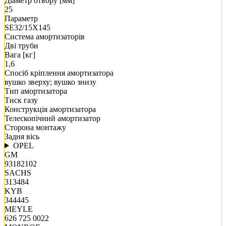
Діаметр отвору [мм]
25
Параметр
SE32/15X145
Система амортизаторів
Дві труби
Вага [кг]
1,6
Спосіб кріплення амортизатора
вушко зверху; вушко знизу
Тип амортизатора
Тиск газу
Конструкція амортизатора
Телескопічний амортизатор
Сторона монтажу
Задня вісь
OPEL
GM
93182102
SACHS
313484
KYB
344445
MEYLE
626 725 0022