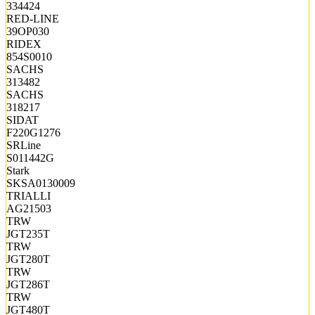
334424
RED-LINE
39OP030
RIDEX
854S0010
SACHS
313482
SACHS
318217
SIDAT
F220G1276
SRLine
S011442G
Stark
SKSA0130009
TRIALLI
AG21503
TRW
JGT235T
TRW
JGT280T
TRW
JGT286T
TRW
JGT480T