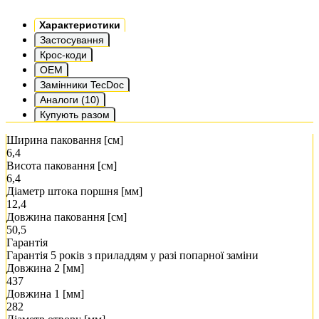
Характеристики
Застосування
Крос-коди
OEM
Замінники TecDoc
Аналоги (10)
Купують разом
Ширина паковання [см]
6,4
Висота паковання [см]
6,4
Діаметр штока поршня [мм]
12,4
Довжина паковання [см]
50,5
Гарантія
Гарантія 5 років з приладдям у разі попарної заміни
Довжина 2 [мм]
437
Довжина 1 [мм]
282