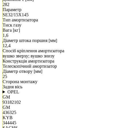
282
Параметр
SE32/15X145
Тип амортизатора
Тиск газу
Вага [кг]
1,6
Діаметр штока поршня [мм]
12,4
Спосіб кріплення амортизатора
вушко зверху; вушко знизу
Конструкція амортизатора
Телескопічний амортизатор
Діаметр отвору [мм]
25
Сторона монтажу
Задня вісь
OPEL
GM
93182102
GM
436325
KYB
344445
SACHS