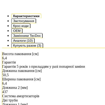
Характеристики
Застосування
Крос-коди
OEM
Замінники TecDoc
Аналоги (10)
Купують разом (3)
Висота паковання [см]
6,4
Гарантія
Гарантія 5 років з приладдям у разі попарної заміни
Довжина паковання [см]
50,5
Ширина паковання [см]
6,4
Довжина 2 [мм]
437
Система амортизаторів
Дві труби
Довжина 1 [мм]