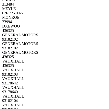
313484
MEYLE
626 725 0022
MONROE
23994
DAEWOO
436325
GENERAL MOTORS
93182102
GENERAL MOTORS
93182102
GENERAL MOTORS
436325
VAUXHALL
436325
VAUXHALL
93182103
VAUXHALL
93178642
VAUXHALL
93178640
VAUXHALL
93182104
VAUXHALL