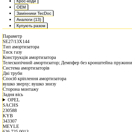
Крос-коди
OEM
Замінники TecDoc
Аналоги (13)
Купують разом
Параметр
SE27/13X144
Тип амортизатора
Тиск газу
Конструкція амортизатора
Телескопічний амортизатор; Демпфер без кронштейна пружин
Система амортизаторів
Дві труби
Спосіб кріплення амортизатора
вушко зверху; вушко знизу
Сторона монтажу
Задня вісь
OPEL
SACHS
230588
KYB
343307
MEYLE
626 725 0013