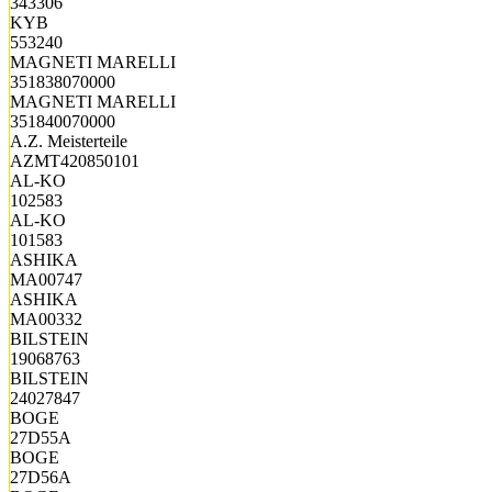
343306
KYB
553240
MAGNETI MARELLI
351838070000
MAGNETI MARELLI
351840070000
A.Z. Meisterteile
AZMT420850101
AL-KO
102583
AL-KO
101583
ASHIKA
MA00747
ASHIKA
MA00332
BILSTEIN
19068763
BILSTEIN
24027847
BOGE
27D55A
BOGE
27D56A