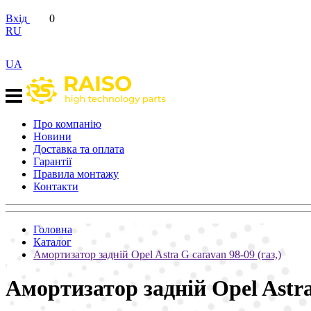
Вхід
0
RU
UA
Про компанію
Новини
Доставка та оплата
Гарантії
Правила монтажу
Контакти
Головна
Каталог
Амортизатор задній Opel Astra G caravan 98-09 (газ,)
Амортизатор задній Opel Astra