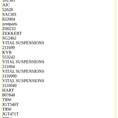
102583
AIC
52628
SACHS
822004
zentparts
Z00233
ZEKKERT
SG2462
VITAL SUSPENSIONS
211699
KYB
553242
VITAL SUSPENSIONS
211694
VITAL SUSPENSIONS
1116990
VITAL SUSPENSIONS
1116940
HART
807848
TRW
JGT546T
TRW
JGT471T