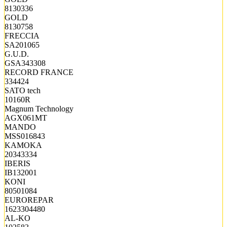
8130336
GOLD
8130758
FRECCIA
SA201065
G.U.D.
GSA343308
RECORD FRANCE
334424
SATO tech
10160R
Magnum Technology
AGX061MT
MANDO
MSS016843
KAMOKA
20343334
IBERIS
IB132001
KONI
80501084
EUROREPAR
1623304480
AL-KO