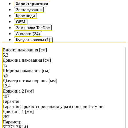
Характеристики
Застосування
Крос-коди
OEM
Замінники TecDoc
Аналоги (24)
Купують разом (1)
Висота паковання [см]
5,3
Довжина паковання [см]
45
Ширина паковання [см]
5,5
Діаметр штока поршня [мм]
12,4
Довжина 2 [мм]
407
Гарантія
Гарантія 5 років з приладдям у разі попарної заміни
Довжина 1 [мм]
267
Параметр
SE27/13X141