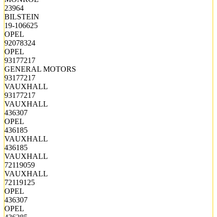
23964
BILSTEIN
19-106625
OPEL
92078324
OPEL
93177217
GENERAL MOTORS
93177217
VAUXHALL
93177217
VAUXHALL
436307
OPEL
436185
VAUXHALL
436185
VAUXHALL
72119059
VAUXHALL
72119125
OPEL
436307
OPEL