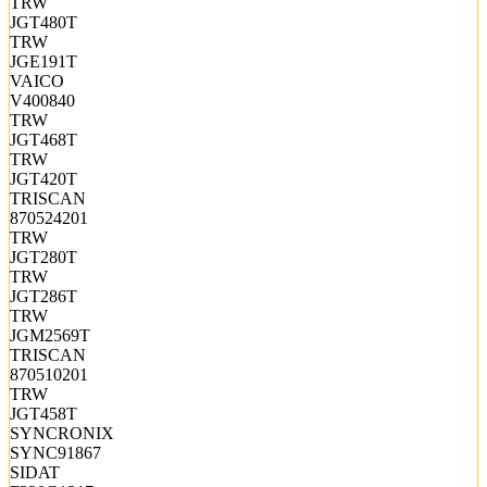
TRW
JGT480T
TRW
JGE191T
VAICO
V400840
TRW
JGT468T
TRW
JGT420T
TRISCAN
870524201
TRW
JGT280T
TRW
JGT286T
TRW
JGM2569T
TRISCAN
870510201
TRW
JGT458T
SYNCRONIX
SYNC91867
SIDAT