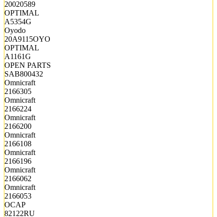
20020589
OPTIMAL
A5354G
Oyodo
20A9115OYO
OPTIMAL
A1161G
OPEN PARTS
SAB800432
Omnicraft
2166305
Omnicraft
2166224
Omnicraft
2166200
Omnicraft
2166108
Omnicraft
2166196
Omnicraft
2166062
Omnicraft
2166053
OCAP
82122RU