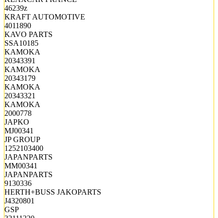
46239z
KRAFT AUTOMOTIVE
4011890
KAVO PARTS
SSA10185
KAMOKA
20343391
KAMOKA
20343179
KAMOKA
20343321
KAMOKA
2000778
JAPKO
MJ00341
JP GROUP
1252103400
JAPANPARTS
MM00341
JAPANPARTS
9130336
HERTH+BUSS JAKOPARTS
J4320801
GSP