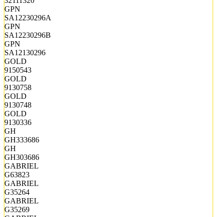
32111320
GPN
SA12230296A
GPN
SA12230296B
GPN
SA12130296
GOLD
9150543
GOLD
9130758
GOLD
9130748
GOLD
9130336
GH
GH333686
GH
GH303686
GABRIEL
G63823
GABRIEL
G35264
GABRIEL
G35269