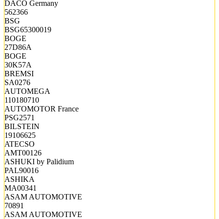
DACO Germany
562366
BSG
BSG65300019
BOGE
27D86A
BOGE
30K57A
BREMSI
SA0276
AUTOMEGA
110180710
AUTOMOTOR France
PSG2571
BILSTEIN
19106625
ATECSO
AMT00126
ASHUKI by Palidium
PAL90016
ASHIKA
MA00341
ASAM AUTOMOTIVE
70891
ASAM AUTOMOTIVE