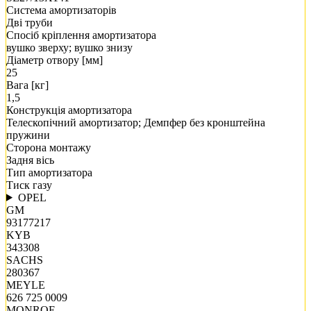
Система амортизаторів
Дві труби
Спосіб кріплення амортизатора
вушко зверху; вушко знизу
Діаметр отвору [мм]
25
Вага [кг]
1,5
Конструкція амортизатора
Телескопічний амортизатор; Демпфер без кронштейна
пружини
Сторона монтажу
Задня вісь
Тип амортизатора
Тиск газу
OPEL
GM
93177217
KYB
343308
SACHS
280367
MEYLE
626 725 0009
MONROE