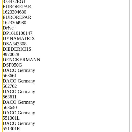
373472EGT
EUROREPAR
1623304680
EUROREPAR
1623304980
Dr!ve+
DP1610100147
DYNAMATRIX
DSA343308
DIEDERICHS
9970028
DENCKERMANN
DSF050G
DACO Germany
563661
DACO Germany
562702
DACO Germany
563611
DACO Germany
563640
DACO Germany
551301L
DACO Germany
551301R