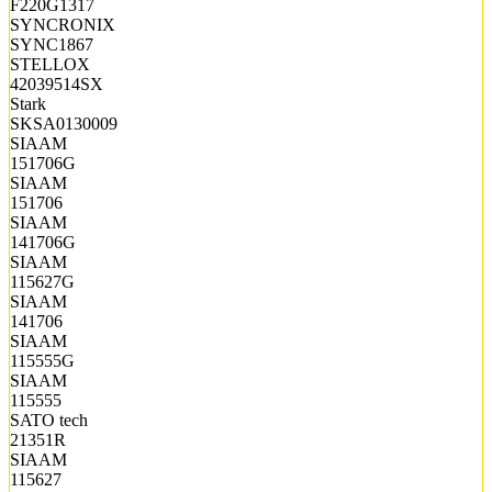
F220G1317
SYNCRONIX
SYNC1867
STELLOX
42039514SX
Stark
SKSA0130009
SIAAM
151706G
SIAAM
151706
SIAAM
141706G
SIAAM
115627G
SIAAM
141706
SIAAM
115555G
SIAAM
115555
SATO tech
21351R
SIAAM
115627